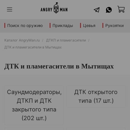
Поиск по оружию
Приклады
Цевья
Рукоятки
Каталог AngryMan.ru
ДТКП и пламегасители
ДТК и пламегасители в Мытищах
ДТК и пламегасители в Мытищах
Саундмодераторы,
ДТК открытого
ДТКП и ДТК
типа (17 шт.)
закрытого типа
(202 шт.)