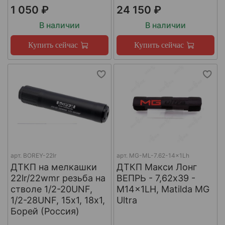
1 050 ₽
24 150 ₽
В наличии
В наличии
Купить сейчас
Купить сейчас
арт.
BOREY-22lr
арт.
MG-ML-7.62-14x1Lh
ДТКП на мелкашки
ДТКП Макси Лонг
22lr/22wmr резьба на
ВЕПРЬ - 7,62x39 -
стволе 1/2-20UNF,
M14x1LH, Matilda MG
1/2-28UNF, 15х1, 18х1,
Ultra
Борей (Россия)