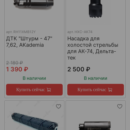
арт.
RH11XMB12Y
арт.
НХС-АК74
ДТК "Штурм - 47"
Насадка для
7,62, AKademia
холостой стрельбы
для АК-74, Дельта-
тек
2 180 ₽
1 390 ₽
2 500 ₽
В наличии
В наличии
Купить сейчас
Купить сейчас