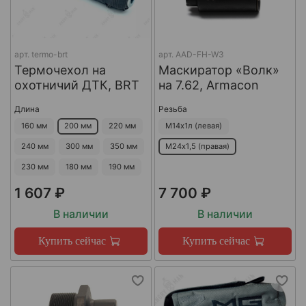
арт.
termo-brt
арт.
AAD-FH-W3
Термочехол на
Маскиратор «Волк»
охотничий ДТК, BRT
на 7.62, Armacon
Длина
Резьба
160 мм
200 мм
220 мм
М14х1л (левая)
240 мм
300 мм
350 мм
М24х1,5 (правая)
230 мм
180 мм
190 мм
1 607 ₽
7 700 ₽
В наличии
В наличии
Купить сейчас
Купить сейчас