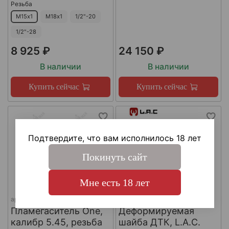
Резьба
М15х1
М18х1
1/2"-20
1/2"-28
8 925 ₽
24 150 ₽
В наличии
В наличии
Купить сейчас
Купить сейчас
Подтвердите, что вам исполнилось 18 лет
Покинуть сайт
Мне есть 18 лет
арт.
КА-Д-1
арт.
#LAC0141
Пламегаситель One,
Деформируемая
калибр 5.45, резьба
шайба ДТК, L.A.C.