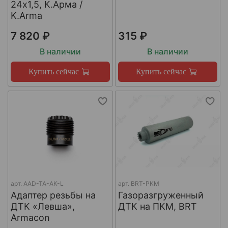
24х1,5, К.Арма /
K.Arma
7 820 ₽
315 ₽
В наличии
В наличии
Купить сейчас
Купить сейчас
арт.
AAD-TA-AK-L
арт.
BRT-PKM
Адаптер резьбы на
Газоразгруженный
ДТК «Левша»,
ДТК на ПКМ, BRT
Armacon