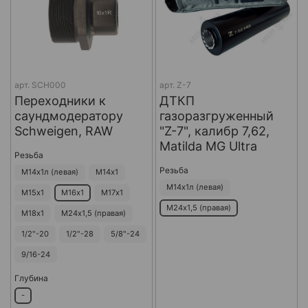
арт.
SCH000
арт.
Z-7
Переходники к
ДТКП
саундмодератору
газоразгруженный
Schweigen, RAW
"Z-7", калибр 7,62,
Matilda MG Ultra
Резьба
Резьба
М14х1л (левая)
М14х1
М14х1л (левая)
М15х1
М16х1
М17х1
М24х1,5 (правая)
М18х1
М24х1,5 (правая)
1/2"-20
1/2"-28
5/8"-24
9/16-24
Глубина
-