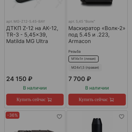
арт.
MG-Z12-5.45-BAY
арт.
5,45 "Волк"
ДТКП Z-12 на АК-12,
Маскиратор «Волк-2»
TR-3 - 5,45x39,
под 5.45 и .223,
Matilda MG Ultra
Armacon
Резьба
М14х1л (левая)
М24х1,5 (правая)
24 150 ₽
7 700 ₽
В наличии
В наличии
Купить сейчас
Купить сейчас
-36%