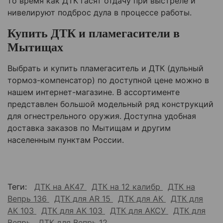
то время как ДТК гасят отдачу при выстреле и
нивелируют подброс дула в процессе работы.
Купить ДТК и пламегасители в
Мытищах
Выбрать и купить пламегаситель и ДТК (дульный
тормоз-компенсатор) по доступной цене можно в
нашем интернет-магазине. В ассортименте
представлен большой модельный ряд конструкций
для огнестрельного оружия. Доступна удобная
доставка заказов по Мытищам и другим
населенным пунктам России.
Теги:
ДТК на АК47
ДТК на 12 калибр
ДТК на
Вепрь 136
ДТК для AR 15
ДТК для АК
ДТК для
АК 103
ДТК для АК 103
ДТК для АКСУ
ДТК для
Вепрь
ДТК для Вепрь 12