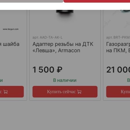
арт.
AAD-TA-AK-L
арт.
BRT-PKM
я шайба
Адаптер резьбы на ДТК
Газораз
«Левша», Armacon
на ПКМ, 
1 500 ₽
21 00
ии
В наличии
В
с
Купить сейчас
Купи