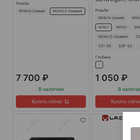
Резьба
Резьба
М14х1л (левая)
М24х1,5 (правая)
М14х1л (левая)
М14
М16х1
М17х1
М1
М24х1,5 (правая)
1/
1/2"-28
5/8"-24
Глубина
-
7 700 ₽
1 050 ₽
В наличии
В налич
Купить сейчас
Купить сейча