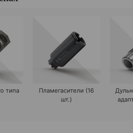
о типа
Пламегасители (16
Дульн
шт.)
адапт