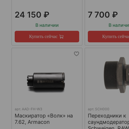
24 150 ₽
7 700 ₽
В наличии
В налич
Купить сейчас
Купить сейча
арт.
AAD-FH-W3
арт.
SCH000
Маскиратор «Волк» на
Переходники к
7.62, Armacon
саундмодерато
Schweigen, RA