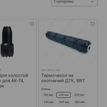
4
арт.
termo-brt
для холостой
Термочехол на
 для АК-74,
охотничий ДТК, BRT
ек
Длина
160 мм
200 мм
220 мм
240 мм
300 мм
350 мм