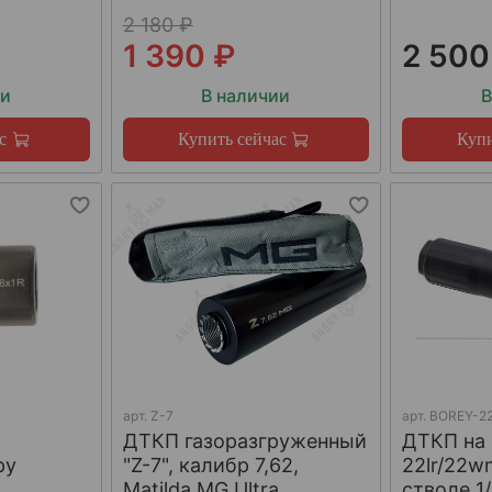
2 180 ₽
1 390 ₽
2 500
ии
В наличии
В
с
Купить сейчас
Купи
арт.
Z-7
арт.
BOREY-22
ДТКП газоразгруженный
ДТКП на
ру
"Z-7", калибр 7,62,
22lr/22w
W
Matilda MG Ultra
стволе 1