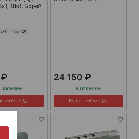
х1, 18х1, Борей
8х1
1/2"-20
 ₽
24 150 ₽
 наличии
В наличии
ть сейчас
Купить сейчас