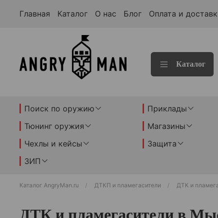
Главная
Каталог
О нас
Блог
Оплата и доставк
Каталог
Поиск по оружию
Приклады
Тюнинг оружия
Магазины
Чехлы и кейсы
Защита
ЗИП
Каталог AngryMan.ru
ДТКП и пламегасители
ДТК и пламег
ДТК и пламегасители в Мы