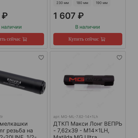
230 мм
180 мм
190 мм
 ₽
1 607 ₽
 наличии
В наличии
ть сейчас
Купить сейчас
lr
арт.
MG-ML-7.62-14x1Lh
 мелкашки
ДТКП Макси Лонг ВЕПРЬ
mr резьба на
- 7,62x39 - M14x1LH,
/2-20UNF, 1/2-
Matilda MG Ultra