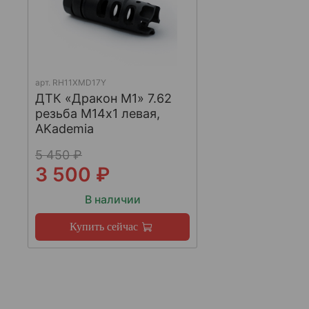
арт.
RH11XMD17Y
ДТК «Дракон М1» 7.62
резьба М14х1 левая,
AKademia
5 450 ₽
3 500 ₽
В наличии
Купить сейчас