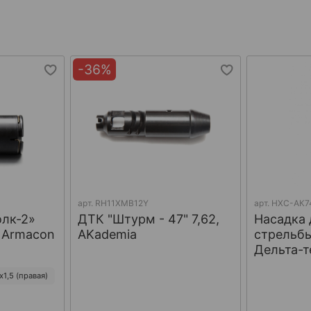
-36%
арт.
RH11XMB12Y
арт.
НХС-АК7
олк-2»
ДТК "Штурм - 47" 7,62,
Насадка 
, Armacon
AKademia
стрельбы
Дельта-т
1,5 (правая)