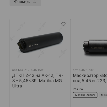
Фильтры
арт.
MG-Z12-5.45-BAY
арт.
5,45 "Волк"
ДТКП Z-12 на АК-12, TR-
Маскиратор «В
3 - 5,45x39, Matilda MG
под 5.45 и .223
Ultra
Резьба
М14х1л (левая)
М24х