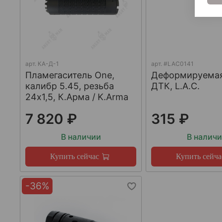
арт.
КА-Д-1
арт.
#LAC0141
Пламегаситель One,
Деформируема
калибр 5.45, резьба
ДТК, L.A.C.
24х1,5, К.Арма / K.Arma
7 820 ₽
315 ₽
В наличии
В налич
Купить сейчас
Купить сейча
-36%