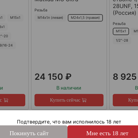
28UNF, 15
Резьба
(Россия)
х1
М15х1
М14х1л (левая)
М24х1,5 (правая)
Резьба
8х1
М15х1
М1
2"-20
1/2"-28
9/16-24
24 150 ₽
8 925
ии
В наличии
В
с
Купить сейчас
Купи
Подтвердите, что вам исполнилось 18 лет
Покинуть сайт
Мне есть 18 лет