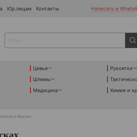
а
Юр.лицам
Контакты
Написать в Whats
Цевья
Рукоятки
Шлемы
Тактическ
Медицина
Химия и к
асители в Мысках
сках