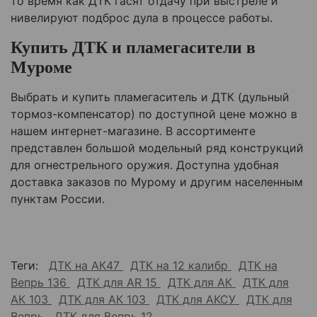
то время как ДТК гасят отдачу при выстреле и
нивелируют подброс дула в процессе работы.
Купить ДТК и пламегасители в
Муроме
Выбрать и купить пламегаситель и ДТК (дульный
тормоз-компенсатор) по доступной цене можно в
нашем интернет-магазине. В ассортименте
представлен большой модельный ряд конструкций
для огнестрельного оружия. Доступна удобная
доставка заказов по Мурому и другим населенным
пунктам России.
Теги:
ДТК на АК47
ДТК на 12 калибр
ДТК на
Вепрь 136
ДТК для AR 15
ДТК для АК
ДТК для
АК 103
ДТК для АК 103
ДТК для АКСУ
ДТК для
Вепрь
ДТК для Вепрь 12