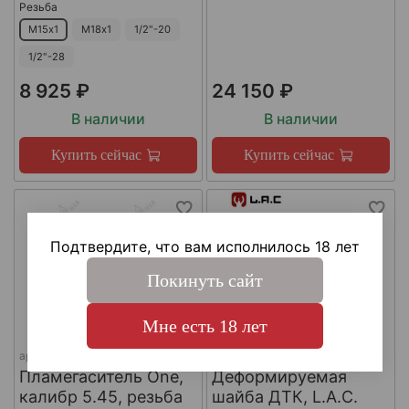
Резьба
М15х1
М18х1
1/2"-20
1/2"-28
8 925 ₽
24 150 ₽
В наличии
В наличии
Купить сейчас
Купить сейчас
Подтвердите, что вам исполнилось 18 лет
Покинуть сайт
Мне есть 18 лет
арт.
КА-Д-1
арт.
#LAC0141
Пламегаситель One,
Деформируемая
калибр 5.45, резьба
шайба ДТК, L.A.C.