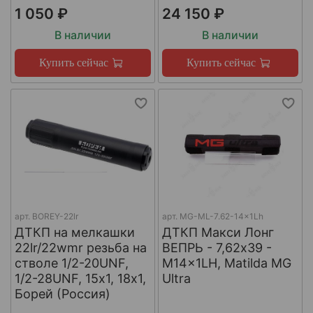
1 050 ₽
24 150 ₽
В наличии
В наличии
Купить сейчас
Купить сейчас
арт.
BOREY-22lr
арт.
MG-ML-7.62-14x1Lh
ДТКП на мелкашки
ДТКП Макси Лонг
22lr/22wmr резьба на
ВЕПРЬ - 7,62x39 -
стволе 1/2-20UNF,
M14x1LH, Matilda MG
1/2-28UNF, 15х1, 18х1,
Ultra
Борей (Россия)