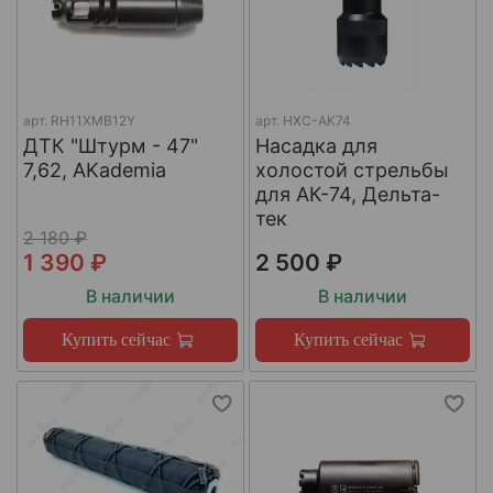
арт.
RH11XMB12Y
арт.
НХС-АК74
ДТК "Штурм - 47"
Насадка для
7,62, AKademia
холостой стрельбы
для АК-74, Дельта-
тек
2 180 ₽
1 390 ₽
2 500 ₽
В наличии
В наличии
Купить сейчас
Купить сейчас