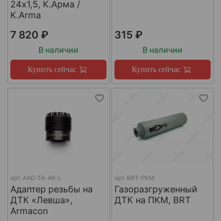
24х1,5, К.Арма /
K.Arma
7 820 ₽
315 ₽
В наличии
В наличии
Купить сейчас
Купить сейчас
арт.
AAD-TA-AK-L
арт.
BRT-PKM
Адаптер резьбы на
Газоразгруженный
ДТК «Левша»,
ДТК на ПКМ, BRT
Armacon