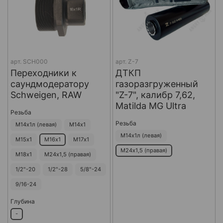
арт.
SCH000
арт.
Z-7
Переходники к
ДТКП
саундмодератору
газоразгруженный
Schweigen, RAW
"Z-7", калибр 7,62,
Matilda MG Ultra
Резьба
Резьба
М14х1л (левая)
М14х1
М14х1л (левая)
М15х1
М16х1
М17х1
М24х1,5 (правая)
М18х1
М24х1,5 (правая)
1/2"-20
1/2"-28
5/8"-24
9/16-24
Глубина
-