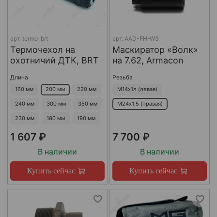
арт.
termo-brt
арт.
AAD-FH-W3
Термочехол на
Маскиратор «Волк»
охотничий ДТК, BRT
на 7.62, Armacon
Длина
Резьба
160 мм
200 мм
220 мм
М14х1л (левая)
240 мм
300 мм
350 мм
М24х1,5 (правая)
230 мм
180 мм
190 мм
1 607 ₽
7 700 ₽
В наличии
В наличии
Купить сейчас
Купить сейчас