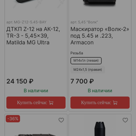
арт.
MG-Z12-5.45-BAY
арт.
5,45 "Волк"
ДТКП Z-12 на АК-12,
Маскиратор «Волк-2»
TR-3 - 5,45x39,
под 5.45 и .223,
Matilda MG Ultra
Armacon
Резьба
М14х1л (левая)
М24х1,5 (правая)
24 150 ₽
7 700 ₽
В наличии
В наличии
Купить сейчас
Купить сейчас
-36%