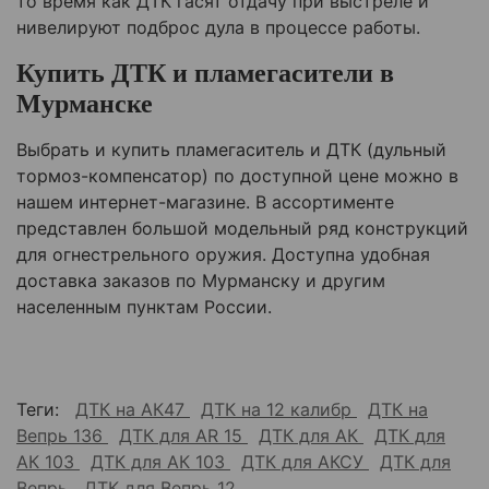
то время как ДТК гасят отдачу при выстреле и
нивелируют подброс дула в процессе работы.
Купить ДТК и пламегасители в
Мурманске
Выбрать и купить пламегаситель и ДТК (дульный
тормоз-компенсатор) по доступной цене можно в
нашем интернет-магазине. В ассортименте
представлен большой модельный ряд конструкций
для огнестрельного оружия. Доступна удобная
доставка заказов по Мурманску и другим
населенным пунктам России.
Теги:
ДТК на АК47
ДТК на 12 калибр
ДТК на
Вепрь 136
ДТК для AR 15
ДТК для АК
ДТК для
АК 103
ДТК для АК 103
ДТК для АКСУ
ДТК для
Вепрь
ДТК для Вепрь 12