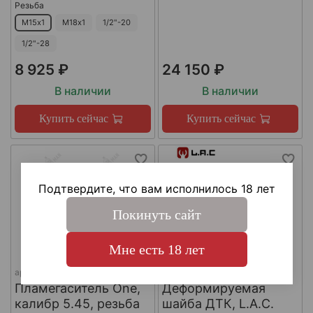
Резьба
М15х1
М18х1
1/2"-20
1/2"-28
8 925 ₽
24 150 ₽
В наличии
В наличии
Купить сейчас
Купить сейчас
Подтвердите, что вам исполнилось 18 лет
Покинуть сайт
Мне есть 18 лет
арт.
КА-Д-1
арт.
#LAC0141
Пламегаситель One,
Деформируемая
калибр 5.45, резьба
шайба ДТК, L.A.C.