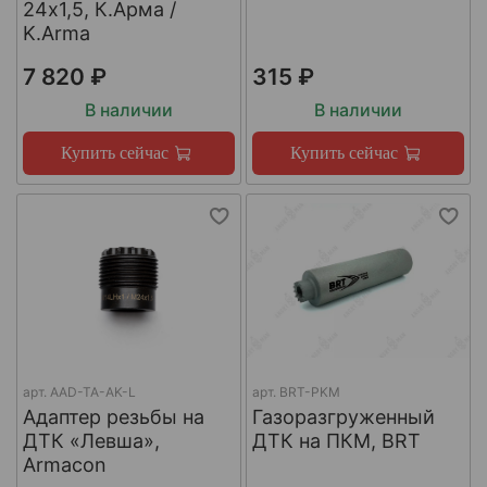
24х1,5, К.Арма /
K.Arma
7 820 ₽
315 ₽
В наличии
В наличии
Купить сейчас
Купить сейчас
арт.
AAD-TA-AK-L
арт.
BRT-PKM
Адаптер резьбы на
Газоразгруженный
ДТК «Левша»,
ДТК на ПКМ, BRT
Armacon