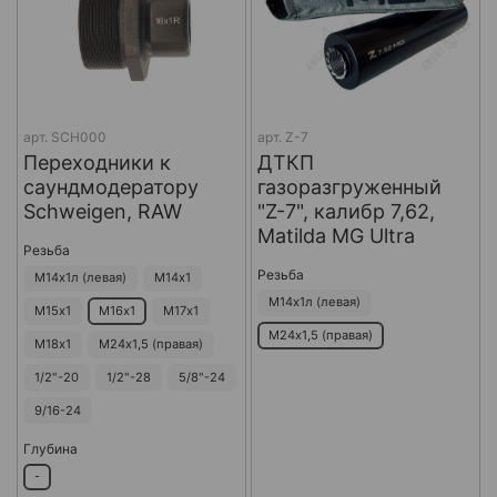
арт.
SCH000
арт.
Z-7
Переходники к
ДТКП
саундмодератору
газоразгруженный
Schweigen, RAW
"Z-7", калибр 7,62,
Matilda MG Ultra
Резьба
Резьба
М14х1л (левая)
М14х1
М14х1л (левая)
М15х1
М16х1
М17х1
М24х1,5 (правая)
М18х1
М24х1,5 (правая)
1/2"-20
1/2"-28
5/8"-24
9/16-24
Глубина
-