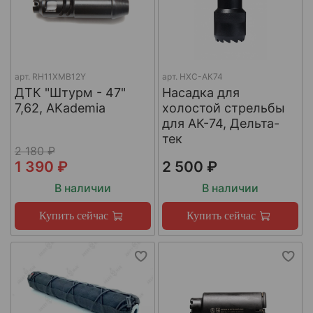
арт.
RH11XMB12Y
арт.
НХС-АК74
ДТК "Штурм - 47"
Насадка для
7,62, AKademia
холостой стрельбы
для АК-74, Дельта-
тек
2 180 ₽
1 390 ₽
2 500 ₽
В наличии
В наличии
Купить сейчас
Купить сейчас