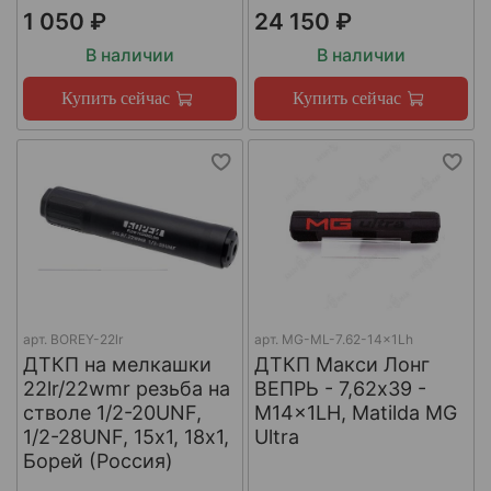
1 050 ₽
24 150 ₽
В наличии
В наличии
Купить сейчас
Купить сейчас
арт.
BOREY-22lr
арт.
MG-ML-7.62-14x1Lh
ДТКП на мелкашки
ДТКП Макси Лонг
22lr/22wmr резьба на
ВЕПРЬ - 7,62x39 -
стволе 1/2-20UNF,
M14x1LH, Matilda MG
1/2-28UNF, 15х1, 18х1,
Ultra
Борей (Россия)