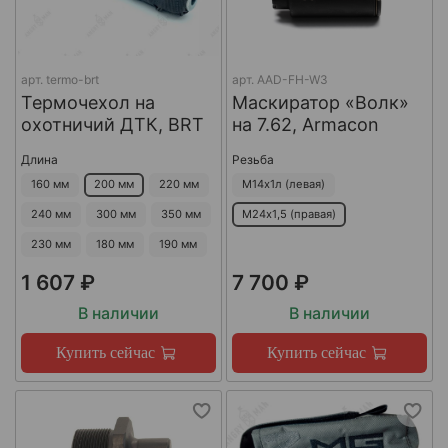
арт.
termo-brt
арт.
AAD-FH-W3
Термочехол на
Маскиратор «Волк»
охотничий ДТК, BRT
на 7.62, Armacon
Длина
Резьба
160 мм
200 мм
220 мм
М14х1л (левая)
240 мм
300 мм
350 мм
М24х1,5 (правая)
230 мм
180 мм
190 мм
1 607 ₽
7 700 ₽
В наличии
В наличии
Купить сейчас
Купить сейчас