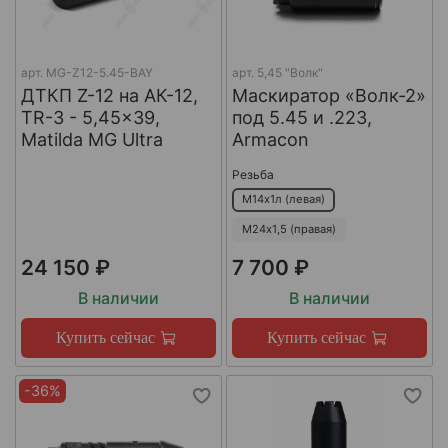
арт.
MG-Z12-5.45-BAY
арт.
5,45 "Волк"
ДТКП Z-12 на АК-12,
Маскиратор «Волк-2»
TR-3 - 5,45x39,
под 5.45 и .223,
Matilda MG Ultra
Armacon
Резьба
М14х1л (левая)
М24х1,5 (правая)
24 150 ₽
7 700 ₽
В наличии
В наличии
Купить сейчас
Купить сейчас
-36%