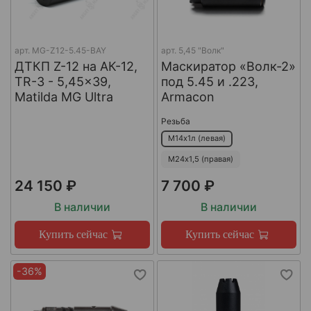
арт.
MG-Z12-5.45-BAY
арт.
5,45 "Волк"
ДТКП Z-12 на АК-12,
Маскиратор «Волк-2»
TR-3 - 5,45x39,
под 5.45 и .223,
Matilda MG Ultra
Armacon
Резьба
М14х1л (левая)
М24х1,5 (правая)
24 150 ₽
7 700 ₽
В наличии
В наличии
Купить сейчас
Купить сейчас
-36%