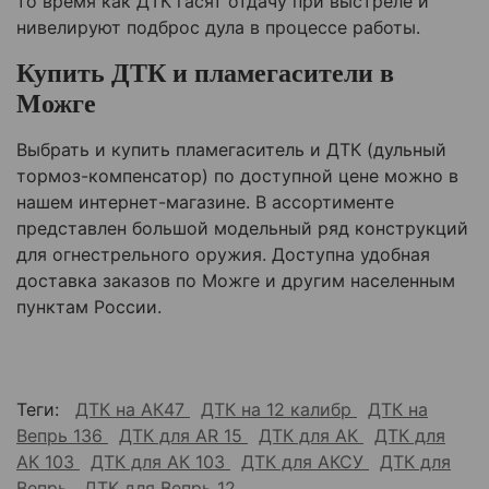
то время как ДТК гасят отдачу при выстреле и
нивелируют подброс дула в процессе работы.
Купить ДТК и пламегасители в
Можге
Выбрать и купить пламегаситель и ДТК (дульный
тормоз-компенсатор) по доступной цене можно в
нашем интернет-магазине. В ассортименте
представлен большой модельный ряд конструкций
для огнестрельного оружия. Доступна удобная
доставка заказов по Можге и другим населенным
пунктам России.
Теги:
ДТК на АК47
ДТК на 12 калибр
ДТК на
Вепрь 136
ДТК для AR 15
ДТК для АК
ДТК для
АК 103
ДТК для АК 103
ДТК для АКСУ
ДТК для
Вепрь
ДТК для Вепрь 12