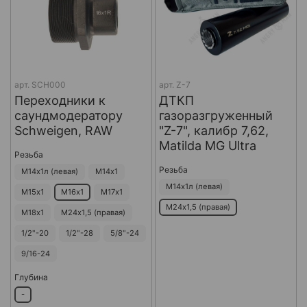
арт.
SCH000
арт.
Z-7
Переходники к
ДТКП
саундмодератору
газоразгруженный
Schweigen, RAW
"Z-7", калибр 7,62,
Matilda MG Ultra
Резьба
Резьба
М14х1л (левая)
М14х1
М14х1л (левая)
М15х1
М16х1
М17х1
М24х1,5 (правая)
М18х1
М24х1,5 (правая)
1/2"-20
1/2"-28
5/8"-24
9/16-24
Глубина
-