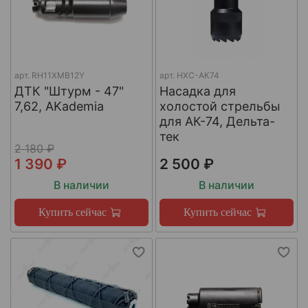
арт.
RH11XMB12Y
арт.
НХС-АК74
ДТК "Штурм - 47"
Насадка для
7,62, AKademia
холостой стрельбы
для АК-74, Дельта-
тек
2 180 ₽
1 390 ₽
2 500 ₽
В наличии
В наличии
Купить сейчас
Купить сейчас