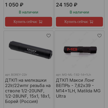
1 050 ₽
24 150 ₽
В наличии
В наличии
Купить сейчас
Купить сейчас
арт.
BOREY-22lr
арт.
MG-ML-7.62-14x1Lh
ДТКП на мелкашки
ДТКП Макси Лонг
22lr/22wmr резьба на
ВЕПРЬ - 7,62x39 -
стволе 1/2-20UNF,
M14x1LH, Matilda MG
1/2-28UNF, 15х1, 18х1,
Ultra
Борей (Россия)