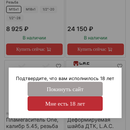
Резьба
М15х1
М18х1
1/2"-20
1/2"-28
8 925 ₽
24 150 ₽
В наличии
В наличии
Купить сейчас
Купить сейчас
Подтвердите, что вам исполнилось 18 лет
Покинуть сайт
Мне есть 18 лет
арт.
КА-Д-1
арт.
#LAC0141
Пламегаситель One,
Деформируемая
калибр 5.45, резьба
шайба ДТК, L.A.C.