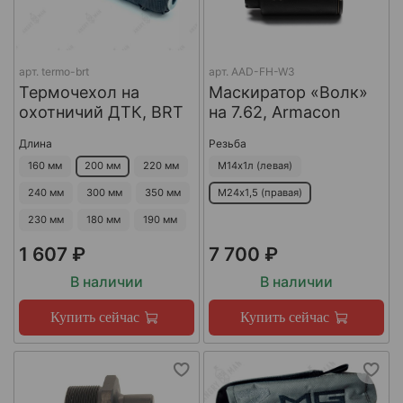
арт.
termo-brt
арт.
AAD-FH-W3
Термочехол на
Маскиратор «Волк»
охотничий ДТК, BRT
на 7.62, Armacon
Длина
Резьба
160 мм
200 мм
220 мм
М14х1л (левая)
240 мм
300 мм
350 мм
М24х1,5 (правая)
230 мм
180 мм
190 мм
1 607 ₽
7 700 ₽
В наличии
В наличии
Купить сейчас
Купить сейчас