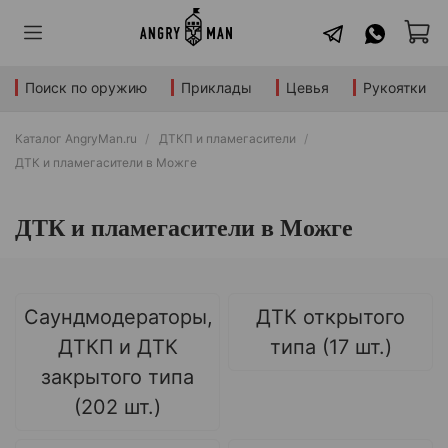
Поиск по оружию
Приклады
Цевья
Рукоятки
Каталог AngryMan.ru
ДТКП и пламегасители
ДТК и пламегасители в Можге
ДТК и пламегасители в Можге
Саундмодераторы,
ДТК открытого
ДТКП и ДТК
типа (17 шт.)
закрытого типа
(202 шт.)