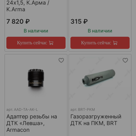
24х1,5, К.Арма /
K.Arma
7 820 ₽
315 ₽
В наличии
В наличии
Купить сейчас
Купить сейчас
арт.
AAD-TA-AK-L
арт.
BRT-PKM
Адаптер резьбы на
Газоразгруженный
ДТК «Левша»,
ДТК на ПКМ, BRT
Armacon