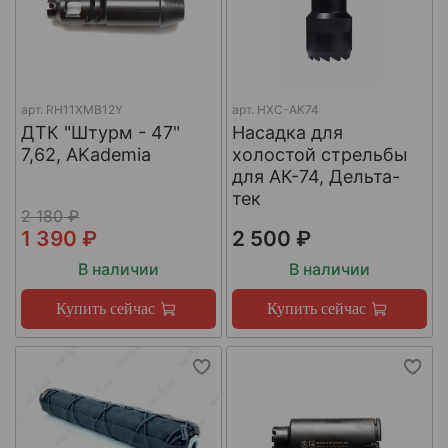
арт.
RH11XMB12Y
арт.
НХС-АК74
ДТК "Штурм - 47"
Насадка для
7,62, AKademia
холостой стрельбы
для АК-74, Дельта-
тек
2 180 ₽
1 390 ₽
2 500 ₽
В наличии
В наличии
Купить сейчас
Купить сейчас