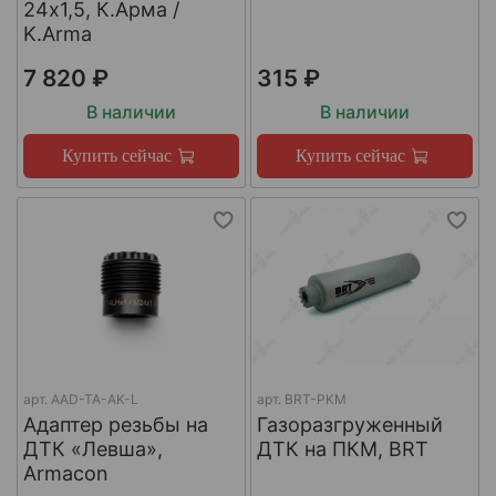
24х1,5, К.Арма /
K.Arma
7 820 ₽
315 ₽
В наличии
В наличии
Купить сейчас
Купить сейчас
арт.
AAD-TA-AK-L
арт.
BRT-PKM
Адаптер резьбы на
Газоразгруженный
ДТК «Левша»,
ДТК на ПКМ, BRT
Armacon