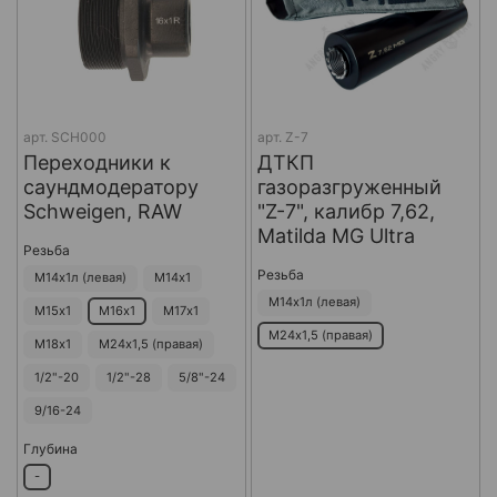
арт.
SCH000
арт.
Z-7
Переходники к
ДТКП
саундмодератору
газоразгруженный
Schweigen, RAW
"Z-7", калибр 7,62,
Matilda MG Ultra
Резьба
Резьба
М14х1л (левая)
М14х1
М14х1л (левая)
М15х1
М16х1
М17х1
М24х1,5 (правая)
М18х1
М24х1,5 (правая)
1/2"-20
1/2"-28
5/8"-24
9/16-24
Глубина
-