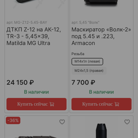
арт.
MG-Z12-5.45-BAY
арт.
5,45 "Волк"
ДТКП Z-12 на АК-12,
Маскиратор «Волк-2»
TR-3 - 5,45x39,
под 5.45 и .223,
Matilda MG Ultra
Armacon
Резьба
М14х1л (левая)
М24х1,5 (правая)
24 150 ₽
7 700 ₽
В наличии
В наличии
Купить сейчас
Купить сейчас
-36%