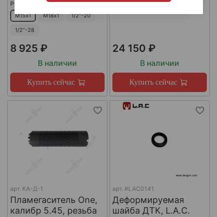
Резьба
М15х1
М18х1
1/2"-20
1/2"-28
8 925 ₽
24 150 ₽
В наличии
В наличии
Купить сейчас
Купить сейчас
арт.
КА-Д-1
арт.
#LAC0141
Пламегаситель One,
Деформируемая
калибр 5.45, резьба
шайба ДТК, L.A.C.