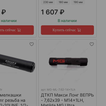
230 мм
180 мм
190 мм
 ₽
1 607 ₽
 наличии
В наличии
ть сейчас
Купить сейчас
lr
арт.
MG-ML-7.62-14x1Lh
 мелкашки
ДТКП Макси Лонг ВЕПРЬ
mr резьба на
- 7,62x39 - M14x1LH,
/2-20UNF, 1/2-
Matilda MG Ultra