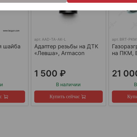
арт.
AAD-TA-AK-L
арт.
BRT-PKM
я шайба
Адаптер резьбы на ДТК
Газораз
«Левша», Armacon
на ПКМ, 
1 500 ₽
21 00
ии
В наличии
В
с
Купить сейчас
Купи