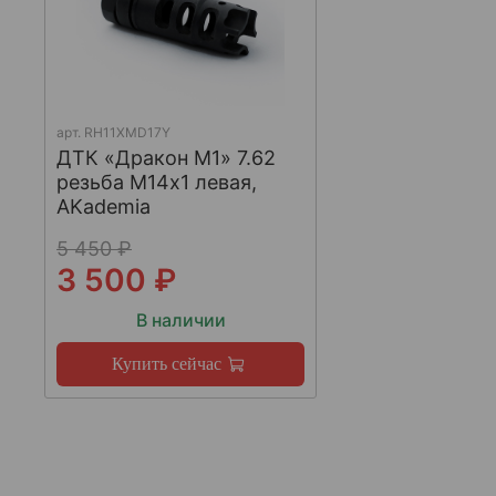
арт.
RH11XMD17Y
ДТК «Дракон М1» 7.62
резьба М14х1 левая,
AKademia
5 450 ₽
3 500 ₽
В наличии
Купить сейчас