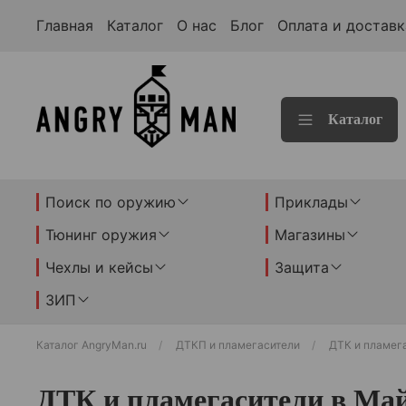
Главная
Каталог
О нас
Блог
Оплата и доставк
Каталог
Поиск по оружию
Приклады
Тюнинг оружия
Магазины
Чехлы и кейсы
Защита
ЗИП
Каталог AngryMan.ru
ДТКП и пламегасители
ДТК и пламег
ДТК и пламегасители в Ма