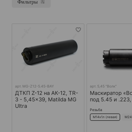
Фильтры
арт.
MG-Z12-5.45-BAY
арт.
5,45 "Волк"
ДТКП Z-12 на АК-12, TR-
Маскиратор «В
3 - 5,45x39, Matilda MG
под 5.45 и .223
Ultra
Резьба
М14х1л (левая)
М24х