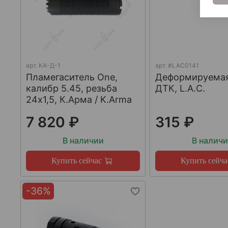
арт.
КА-Д-1
арт.
#LAC0141
Пламегаситель One,
Деформируема
калибр 5.45, резьба
ДТК, L.A.C.
24х1,5, К.Арма / K.Arma
7 820 ₽
315 ₽
В наличии
В налич
Купить сейчас
Купить сейча
-36%