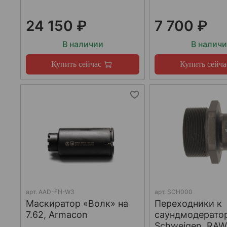
24 150 ₽
7 700 ₽
В наличии
В налич
Купить сейчас
Купить сейча
арт.
AAD-FH-W3
арт.
SCH000
Маскиратор «Волк» на
Переходники к
7.62, Armacon
саундмодерато
Schweigen, RA