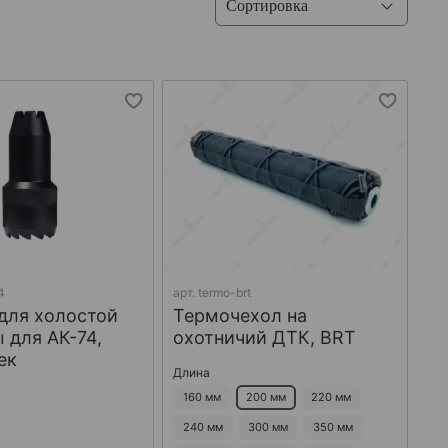
4
арт.
termo-brt
для холостой
Термочехол на
 для АК-74,
охотничий ДТК, BRT
ек
Длина
160 мм
200 мм
220 мм
240 мм
300 мм
350 мм