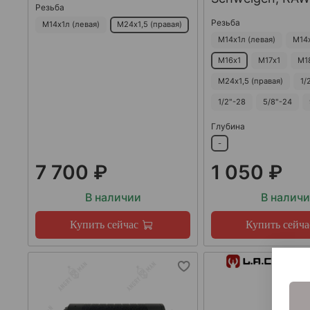
Резьба
Резьба
М14х1л (левая)
М24х1,5 (правая)
М14х1л (левая)
М14
М16х1
М17х1
М1
М24х1,5 (правая)
1/
1/2"-28
5/8"-24
Глубина
-
7 700 ₽
1 050 ₽
В наличии
В налич
Купить сейчас
Купить сейча