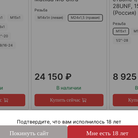
28UNF, 15
Резьба
(Россия)
х1
М15х1
М14х1л (левая)
М24х1,5 (правая)
Резьба
8х1
М15х1
М1
2"-20
1/2"-28
9/16-24
24 150 ₽
8 925
ии
В наличии
В
с
Купить сейчас
Купи
Подтвердите, что вам исполнилось 18 лет
Покинуть сайт
Мне есть 18 лет