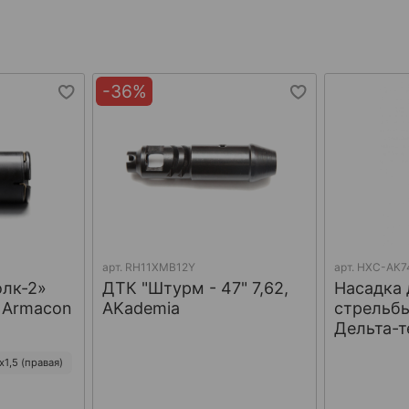
-36%
арт.
RH11XMB12Y
арт.
НХС-АК7
олк-2»
ДТК "Штурм - 47" 7,62,
Насадка 
, Armacon
AKademia
стрельбы
Дельта-т
1,5 (правая)