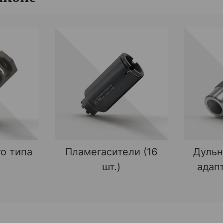
о типа
Пламегасители (16
Дульн
шт.)
адапт