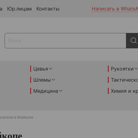
а
Юр.лицам
Контакты
Написать в Whats
Цевья
Рукоятки
Шлемы
Тактическ
Медицина
Химия и к
асители в Майкопе
йкопе