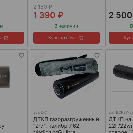
2 180 ₽
1 390 ₽
2 500
ии
В наличии
В
с
Купить сейчас
Купи
арт.
Z-7
арт.
BOREY-22
ДТКП газоразгруженный
ДТКП на
ру
"Z-7", калибр 7,62,
22lr/22w
W
Matilda MG Ultra
стволе 1