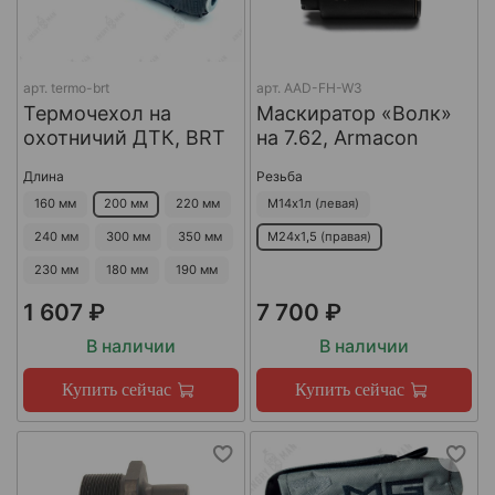
арт.
termo-brt
арт.
AAD-FH-W3
Термочехол на
Маскиратор «Волк»
охотничий ДТК, BRT
на 7.62, Armacon
Длина
Резьба
160 мм
200 мм
220 мм
М14х1л (левая)
240 мм
300 мм
350 мм
М24х1,5 (правая)
230 мм
180 мм
190 мм
1 607 ₽
7 700 ₽
В наличии
В наличии
Купить сейчас
Купить сейчас