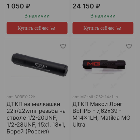
1 050 ₽
24 150 ₽
В наличии
В наличии
Купить сейчас
Купить сейчас
арт.
BOREY-22lr
арт.
MG-ML-7.62-14x1Lh
ДТКП на мелкашки
ДТКП Макси Лонг
22lr/22wmr резьба на
ВЕПРЬ - 7,62x39 -
стволе 1/2-20UNF,
M14x1LH, Matilda MG
1/2-28UNF, 15х1, 18х1,
Ultra
Борей (Россия)