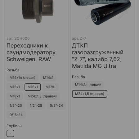
арт.
SCH000
арт.
Z-7
Переходники к
ДТКП
саундмодератору
газоразгруженный
Schweigen, RAW
"Z-7", калибр 7,62,
Matilda MG Ultra
Резьба
Резьба
М14х1л (левая)
М14х1
М14х1л (левая)
М15х1
М16х1
М17х1
М24х1,5 (правая)
М18х1
М24х1,5 (правая)
1/2"-20
1/2"-28
5/8"-24
9/16-24
Глубина
-