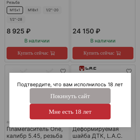
Резьба
М15х1
М18х1
1/2"-20
1/2"-28
8 925 ₽
24 150 ₽
В наличии
В наличии
Купить сейчас
Купить сейчас
Подтвердите, что вам исполнилось 18 лет
Покинуть сайт
Мне есть 18 лет
арт.
КА-Д-1
арт.
#LAC0141
Пламегаситель One,
Деформируемая
калибр 5.45, резьба
шайба ДТК, L.A.C.