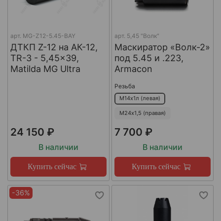
арт.
MG-Z12-5.45-BAY
арт.
5,45 "Волк"
ДТКП Z-12 на АК-12,
Маскиратор «Волк-2»
TR-3 - 5,45x39,
под 5.45 и .223,
Matilda MG Ultra
Armacon
Резьба
М14х1л (левая)
М24х1,5 (правая)
24 150 ₽
7 700 ₽
В наличии
В наличии
Купить сейчас
Купить сейчас
-36%