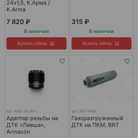
24х1,5, К.Арма /
K.Arma
7 820 ₽
315 ₽
В наличии
В наличии
Купить сейчас
Купить сейчас
арт.
AAD-TA-AK-L
арт.
BRT-PKM
Адаптер резьбы на
Газоразгруженный
ДТК «Левша»,
ДТК на ПКМ, BRT
Armacon