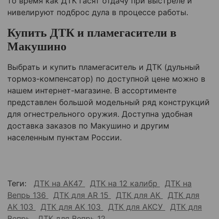
то время как ДТК гасят отдачу при выстреле и
нивелируют подброс дула в процессе работы.
Купить ДТК и пламегасители в
Макушино
Выбрать и купить пламегаситель и ДТК (дульный
тормоз-компенсатор) по доступной цене можно в
нашем интернет-магазине. В ассортименте
представлен большой модельный ряд конструкций
для огнестрельного оружия. Доступна удобная
доставка заказов по
Макушино
и другим
населенным пунктам России.
Теги:
ДТК на АК47
ДТК на 12 калибр
ДТК на
Вепрь 136
ДТК для AR 15
ДТК для АК
ДТК для
АК 103
ДТК для АК 103
ДТК для АКСУ
ДТК для
Вепрь
ДТК для Вепрь 12