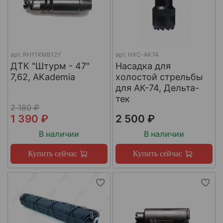
арт.
RH11XMB12Y
арт.
НХС-АК74
ДТК "Штурм - 47"
Насадка для
7,62, AKademia
холостой стрельбы
для АК-74, Дельта-
тек
2 180 ₽
1 390 ₽
2 500 ₽
В наличии
В наличии
Купить сейчас
Купить сейчас