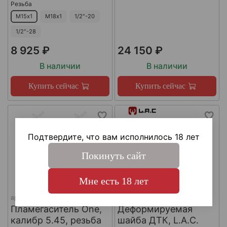
Резьба
М15х1
М18х1
1/2"-20
1/2"-28
8 925 ₽
24 150 ₽
В наличии
В наличии
Купить сейчас
Купить сейчас
Подтвердите, что вам исполнилось 18 лет
Покинуть сайт
Мне есть 18 лет
арт.
КА-Д-1
арт.
#LAC0141
Пламегаситель One,
Деформируемая
калибр 5.45, резьба
шайба ДТК, L.A.C.