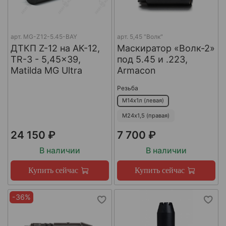
арт.
MG-Z12-5.45-BAY
арт.
5,45 "Волк"
ДТКП Z-12 на АК-12,
Маскиратор «Волк-2»
TR-3 - 5,45x39,
под 5.45 и .223,
Matilda MG Ultra
Armacon
Резьба
М14х1л (левая)
М24х1,5 (правая)
24 150 ₽
7 700 ₽
В наличии
В наличии
Купить сейчас
Купить сейчас
-36%