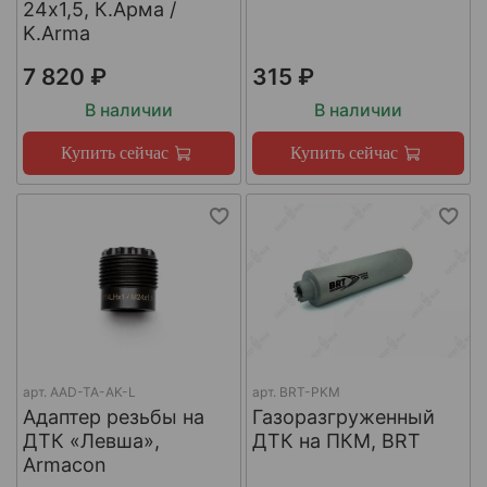
24х1,5, К.Арма /
K.Arma
7 820 ₽
315 ₽
В наличии
В наличии
Купить сейчас
Купить сейчас
арт.
AAD-TA-AK-L
арт.
BRT-PKM
Адаптер резьбы на
Газоразгруженный
ДТК «Левша»,
ДТК на ПКМ, BRT
Armacon