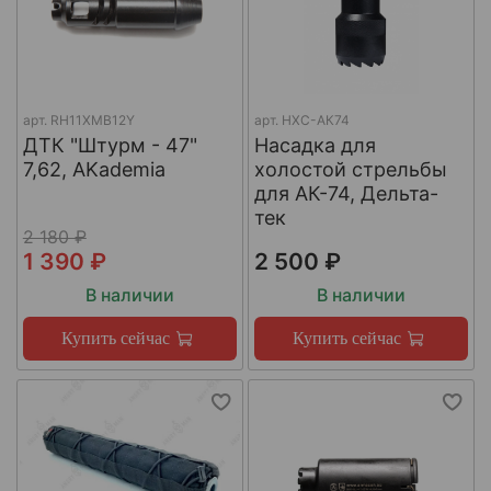
арт.
RH11XMB12Y
арт.
НХС-АК74
ДТК "Штурм - 47"
Насадка для
7,62, AKademia
холостой стрельбы
для АК-74, Дельта-
тек
2 180 ₽
1 390 ₽
2 500 ₽
В наличии
В наличии
Купить сейчас
Купить сейчас