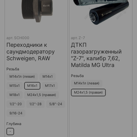
арт.
SCH000
арт.
Z-7
Переходники к
ДТКП
саундмодератору
газоразгруженный
Schweigen, RAW
"Z-7", калибр 7,62,
Matilda MG Ultra
Резьба
Резьба
М14х1л (левая)
М14х1
М14х1л (левая)
М15х1
М16х1
М17х1
М24х1,5 (правая)
М18х1
М24х1,5 (правая)
1/2"-20
1/2"-28
5/8"-24
9/16-24
Глубина
-