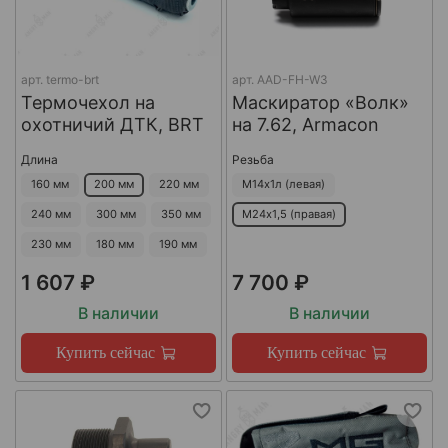
арт.
termo-brt
арт.
AAD-FH-W3
Термочехол на
Маскиратор «Волк»
охотничий ДТК, BRT
на 7.62, Armacon
Длина
Резьба
160 мм
200 мм
220 мм
М14х1л (левая)
240 мм
300 мм
350 мм
М24х1,5 (правая)
230 мм
180 мм
190 мм
1 607 ₽
7 700 ₽
В наличии
В наличии
Купить сейчас
Купить сейчас