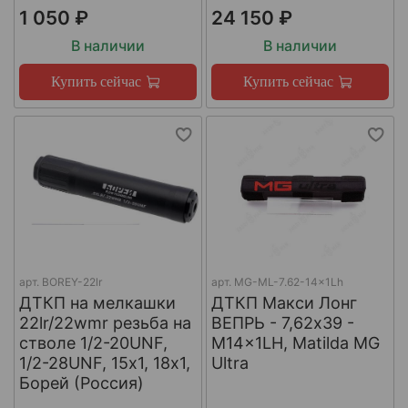
1 050 ₽
24 150 ₽
В наличии
В наличии
Купить сейчас
Купить сейчас
арт.
BOREY-22lr
арт.
MG-ML-7.62-14x1Lh
ДТКП на мелкашки
ДТКП Макси Лонг
22lr/22wmr резьба на
ВЕПРЬ - 7,62x39 -
стволе 1/2-20UNF,
M14x1LH, Matilda MG
1/2-28UNF, 15х1, 18х1,
Ultra
Борей (Россия)