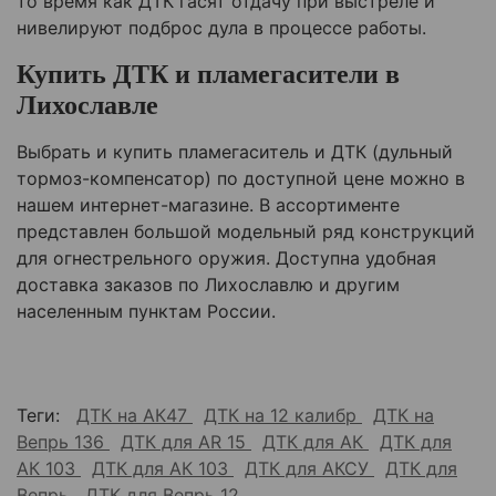
то время как ДТК гасят отдачу при выстреле и
нивелируют подброс дула в процессе работы.
Купить ДТК и пламегасители в
Лихославле
Выбрать и купить пламегаситель и ДТК (дульный
тормоз-компенсатор) по доступной цене можно в
нашем интернет-магазине. В ассортименте
представлен большой модельный ряд конструкций
для огнестрельного оружия. Доступна удобная
доставка заказов по Лихославлю и другим
населенным пунктам России.
Теги:
ДТК на АК47
ДТК на 12 калибр
ДТК на
Вепрь 136
ДТК для AR 15
ДТК для АК
ДТК для
АК 103
ДТК для АК 103
ДТК для АКСУ
ДТК для
Вепрь
ДТК для Вепрь 12