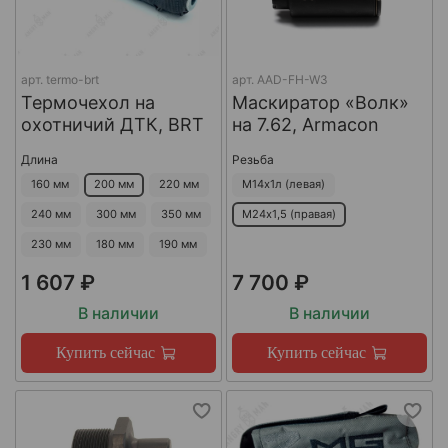
арт.
termo-brt
арт.
AAD-FH-W3
Термочехол на
Маскиратор «Волк»
охотничий ДТК, BRT
на 7.62, Armacon
Длина
Резьба
160 мм
200 мм
220 мм
М14х1л (левая)
240 мм
300 мм
350 мм
М24х1,5 (правая)
230 мм
180 мм
190 мм
1 607 ₽
7 700 ₽
В наличии
В наличии
Купить сейчас
Купить сейчас