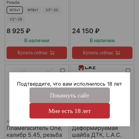
Резьба
М15х1
М18х1
1/2"-20
1/2"-28
8 925 ₽
24 150 ₽
В наличии
В наличии
Купить сейчас
Купить сейчас
Подтвердите, что вам исполнилось 18 лет
Покинуть сайт
Мне есть 18 лет
арт.
КА-Д-1
арт.
#LAC0141
Пламегаситель One,
Деформируемая
калибр 5.45, резьба
шайба ДТК, L.A.C.