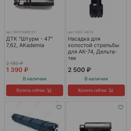
арт.
RH11XMB12Y
арт.
НХС-АК74
ДТК "Штурм - 47"
Насадка для
7,62, AKademia
холостой стрельбы
для АК-74, Дельта-
тек
2 180 ₽
1 390 ₽
2 500 ₽
В наличии
В наличии
Купить сейчас
Купить сейчас