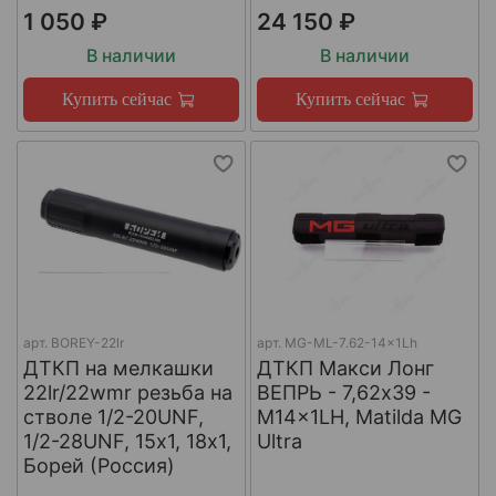
1 050 ₽
24 150 ₽
В наличии
В наличии
Купить сейчас
Купить сейчас
арт.
BOREY-22lr
арт.
MG-ML-7.62-14x1Lh
ДТКП на мелкашки
ДТКП Макси Лонг
22lr/22wmr резьба на
ВЕПРЬ - 7,62x39 -
стволе 1/2-20UNF,
M14x1LH, Matilda MG
1/2-28UNF, 15х1, 18х1,
Ultra
Борей (Россия)