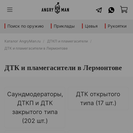
Поиск по оружию
Приклады
Цевья
Рукоятки
Каталог AngryMan.ru
ДТКП и пламегасители
ДТК и пламегасители в Лермонтове
ДТК и пламегасители в Лермонтове
Саундмодераторы,
ДТК открытого
ДТКП и ДТК
типа (17 шт.)
закрытого типа
(202 шт.)