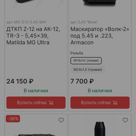
арт.
MG-Z12-5.45-BAY
арт.
5,45 "Волк"
ДТКП Z-12 на АК-12,
Маскиратор «Волк-2»
TR-3 - 5,45x39,
под 5.45 и .223,
Matilda MG Ultra
Armacon
Резьба
М14х1л (левая)
М24х1,5 (правая)
24 150 ₽
7 700 ₽
В наличии
В наличии
Купить сейчас
Купить сейчас
-36%