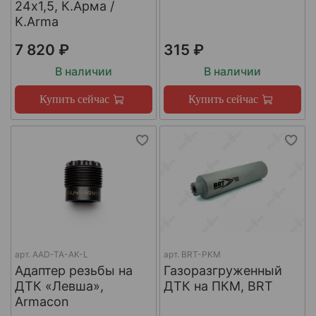
24х1,5, К.Арма /
K.Arma
7 820 ₽
315 ₽
В наличии
В наличии
Купить сейчас
Купить сейчас
арт.
AAD-TA-AK-L
арт.
BRT-PKM
Адаптер резьбы на
Газоразгруженный
ДТК «Левша»,
ДТК на ПКМ, BRT
Armacon