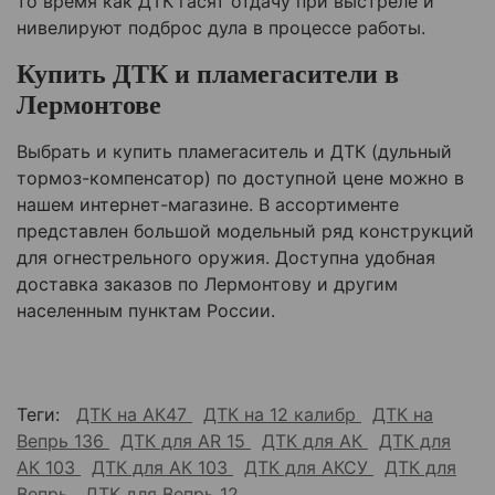
то время как ДТК гасят отдачу при выстреле и
нивелируют подброс дула в процессе работы.
Купить ДТК и пламегасители в
Лермонтове
Выбрать и купить пламегаситель и ДТК (дульный
тормоз-компенсатор) по доступной цене можно в
нашем интернет-магазине. В ассортименте
представлен большой модельный ряд конструкций
для огнестрельного оружия. Доступна удобная
доставка заказов по
Лермонтову
и другим
населенным пунктам России.
Теги:
ДТК на АК47
ДТК на 12 калибр
ДТК на
Вепрь 136
ДТК для AR 15
ДТК для АК
ДТК для
АК 103
ДТК для АК 103
ДТК для АКСУ
ДТК для
Вепрь
ДТК для Вепрь 12