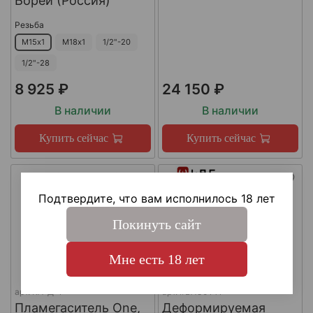
Борей (Россия)
Резьба
М15х1
М18х1
1/2"-20
1/2"-28
8 925 ₽
24 150 ₽
В наличии
В наличии
Купить сейчас
Купить сейчас
Подтвердите, что вам исполнилось 18 лет
Покинуть сайт
Мне есть 18 лет
арт.
КА-Д-1
арт.
#LAC0141
Пламегаситель One,
Деформируемая