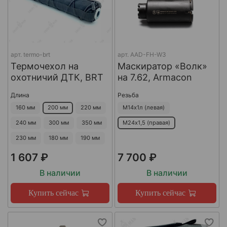
арт.
termo-brt
арт.
AAD-FH-W3
Термочехол на
Маскиратор «Волк»
охотничий ДТК, BRT
на 7.62, Armacon
Длина
Резьба
160 мм
200 мм
220 мм
М14х1л (левая)
240 мм
300 мм
350 мм
М24х1,5 (правая)
230 мм
180 мм
190 мм
1 607 ₽
7 700 ₽
В наличии
В наличии
Купить сейчас
Купить сейчас