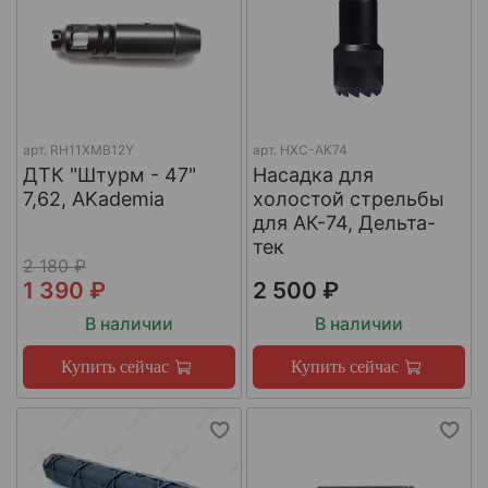
арт.
RH11XMB12Y
арт.
НХС-АК74
ДТК "Штурм - 47"
Насадка для
7,62, AKademia
холостой стрельбы
для АК-74, Дельта-
тек
2 180 ₽
1 390 ₽
2 500 ₽
В наличии
В наличии
Купить сейчас
Купить сейчас