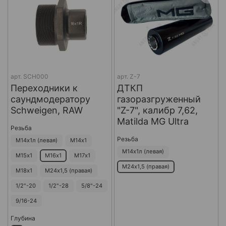
арт.
SCH000
арт.
Z-7
Переходники к
ДТКП
саундмодератору
газоразгруженный
Schweigen, RAW
"Z-7", калибр 7,62,
Matilda MG Ultra
Резьба
Резьба
М14х1л (левая)
М14х1
М14х1л (левая)
М15х1
М16х1
М17х1
М24х1,5 (правая)
М18х1
М24х1,5 (правая)
1/2"-20
1/2"-28
5/8"-24
9/16-24
Глубина