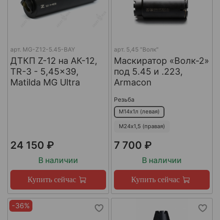
арт.
MG-Z12-5.45-BAY
арт.
5,45 "Волк"
ДТКП Z-12 на АК-12,
Маскиратор «Волк-2»
TR-3 - 5,45x39,
под 5.45 и .223,
Matilda MG Ultra
Armacon
Резьба
М14х1л (левая)
М24х1,5 (правая)
24 150 ₽
7 700 ₽
В наличии
В наличии
Купить сейчас
Купить сейчас
-36%