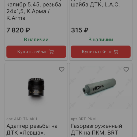
калибр 5.45, резьба
шайба ДТК, L.A.C.
24х1,5, К.Арма /
K.Arma
7 820 ₽
315 ₽
В наличии
В наличии
Купить сейчас
Купить сейчас
арт.
AAD-TA-AK-L
арт.
BRT-PKM
Адаптер резьбы на
Газоразгруженный
ДТК «Левша»,
ДТК на ПКМ, BRT