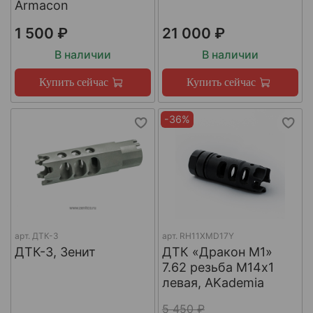
Armacon
1 500 ₽
21 000 ₽
В наличии
В наличии
Купить сейчас
Купить сейчас
-36%
арт.
ДТК-3
арт.
RH11XMD17Y
ДТК-3, Зенит
ДТК «Дракон М1»
7.62 резьба М14х1
левая, AKademia
5 450 ₽