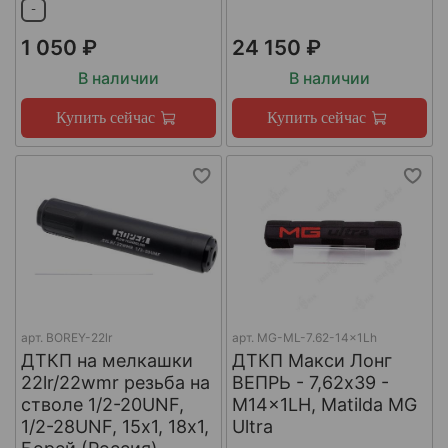
-
1 050 ₽
24 150 ₽
В наличии
В наличии
Купить сейчас
Купить сейчас
арт.
BOREY-22lr
арт.
MG-ML-7.62-14x1Lh
ДТКП на мелкашки
ДТКП Макси Лонг
22lr/22wmr резьба на
ВЕПРЬ - 7,62x39 -
стволе 1/2-20UNF,
M14x1LH, Matilda MG
1/2-28UNF, 15х1, 18х1,
Ultra