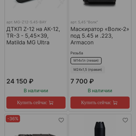
арт.
MG-Z12-5.45-BAY
арт.
5,45 "Волк"
ДТКП Z-12 на АК-12,
Маскиратор «Волк-2»
TR-3 - 5,45x39,
под 5.45 и .223,
Matilda MG Ultra
Armacon
Резьба
М14х1л (левая)
М24х1,5 (правая)
24 150 ₽
7 700 ₽
В наличии
В наличии
Купить сейчас
Купить сейчас
-36%