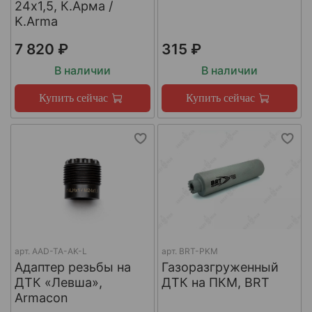
24х1,5, К.Арма /
K.Arma
7 820 ₽
315 ₽
В наличии
В наличии
Купить сейчас
Купить сейчас
арт.
AAD-TA-AK-L
арт.
BRT-PKM
Адаптер резьбы на
Газоразгруженный
ДТК «Левша»,
ДТК на ПКМ, BRT
Armacon