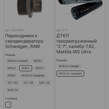
арт.
SCH000
арт.
Z-7
Переходники к
ДТКП
саундмодератору
газоразгруженный
Schweigen, RAW
"Z-7", калибр 7,62,
Matilda MG Ultra
Резьба
Резьба
М14х1л (левая)
М14х1
М14х1л (левая)
М15х1
М16х1
М17х1
М24х1,5 (правая)
М18х1
М24х1,5 (правая)
1/2"-20
1/2"-28
5/8"-24
9/16-24
Глубина
-