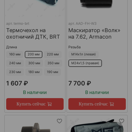
арт.
termo-brt
арт.
AAD-FH-W3
Термочехол на
Маскиратор «Волк»
охотничий ДТК, BRT
на 7.62, Armacon
Длина
Резьба
160 мм
200 мм
220 мм
М14х1л (левая)
240 мм
300 мм
350 мм
М24х1,5 (правая)
230 мм
180 мм
190 мм
1 607 ₽
7 700 ₽
В наличии
В наличии
Купить сейчас
Купить сейчас