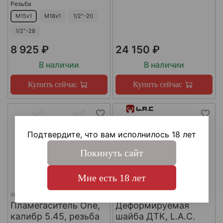
Резьба
М15х1
М18х1
1/2"-20
1/2"-28
8 925 ₽
24 150 ₽
В наличии
В наличии
Купить сейчас
Купить сейчас
Подтвердите, что вам исполнилось 18 лет
Покинуть сайт
Мне есть 18 лет
арт.
КА-Д-1
арт.
#LAC0141
Пламегаситель One,
Деформируемая
калибр 5.45, резьба
шайба ДТК, L.A.C.