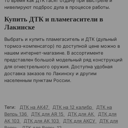
то время как ДТК гасят отдачу при выстреле и
нивелируют подброс дула в процессе работы.
Купить ДТК и пламегасители в
Лакинске
Выбрать и купить пламегаситель и ДТК (дульный
тормоз-компенсатор) по доступной цене можно в
нашем интернет-магазине. В ассортименте
представлен большой модельный ряд конструкций
для огнестрельного оружия. Доступна удобная
доставка заказов по
Лакинску
и другим
населенным пунктам России.
Теги:
ДТК на АК47
ДТК на 12 калибр
ДТК на
Вепрь 136
ДТК для AR 15
ДТК для АК
ДТК для
АК 103
ДТК для АК 103
ДТК для АКСУ
ДТК для
Вепрь
ДТК для Вепрь 12