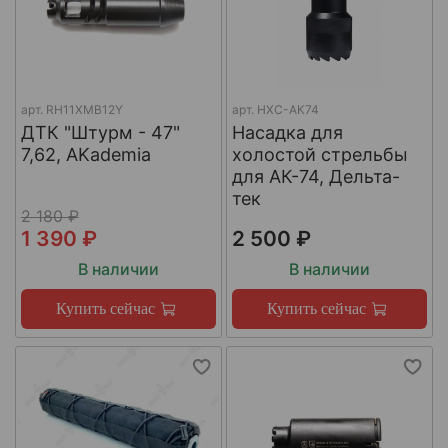
арт.
RH11XMB12Y
арт.
НХС-АК74
ДТК "Штурм - 47"
Насадка для
7,62, AKademia
холостой стрельбы
для АК-74, Дельта-
тек
2 180 ₽
1 390 ₽
2 500 ₽
В наличии
В наличии
Купить сейчас
Купить сейчас