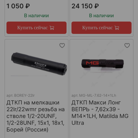
1 050 ₽
24 150 ₽
В наличии
В наличии
Купить сейчас
Купить сейчас
арт.
BOREY-22lr
арт.
MG-ML-7.62-14x1Lh
ДТКП на мелкашки
ДТКП Макси Лонг
22lr/22wmr резьба на
ВЕПРЬ - 7,62x39 -
стволе 1/2-20UNF,
M14x1LH, Matilda MG
1/2-28UNF, 15х1, 18х1,
Ultra
Борей (Россия)