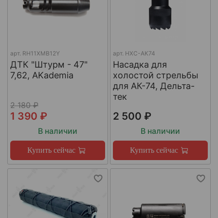
арт.
RH11XMB12Y
арт.
НХС-АК74
ДТК "Штурм - 47"
Насадка для
7,62, AKademia
холостой стрельбы
для АК-74, Дельта-
тек
2 180 ₽
1 390 ₽
2 500 ₽
В наличии
В наличии
Купить сейчас
Купить сейчас