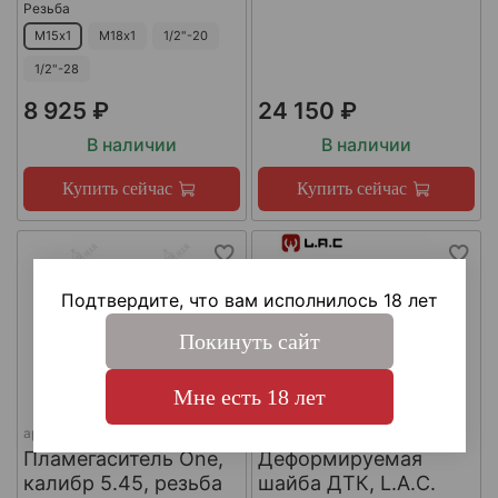
Резьба
М15х1
М18х1
1/2"-20
1/2"-28
8 925 ₽
24 150 ₽
В наличии
В наличии
Купить сейчас
Купить сейчас
Подтвердите, что вам исполнилось 18 лет
Покинуть сайт
Мне есть 18 лет
арт.
КА-Д-1
арт.
#LAC0141
Пламегаситель One,
Деформируемая
калибр 5.45, резьба
шайба ДТК, L.A.C.