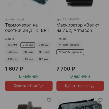
арт.
termo-brt
арт.
AAD-FH-W3
Термочехол на
Маскиратор «Волк»
охотничий ДТК, BRT
на 7.62, Armacon
Длина
Резьба
160 мм
200 мм
220 мм
М14х1л (левая)
240 мм
300 мм
350 мм
М24х1,5 (правая)
230 мм
180 мм
190 мм
1 607 ₽
7 700 ₽
В наличии
В наличии
Купить сейчас
Купить сейчас