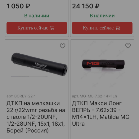
1 050 ₽
24 150 ₽
В наличии
В наличии
Купить сейчас
Купить сейчас
арт.
BOREY-22lr
арт.
MG-ML-7.62-14x1Lh
ДТКП на мелкашки
ДТКП Макси Лонг
22lr/22wmr резьба на
ВЕПРЬ - 7,62x39 -
стволе 1/2-20UNF,
M14x1LH, Matilda MG
1/2-28UNF, 15х1, 18х1,
Ultra
Борей (Россия)