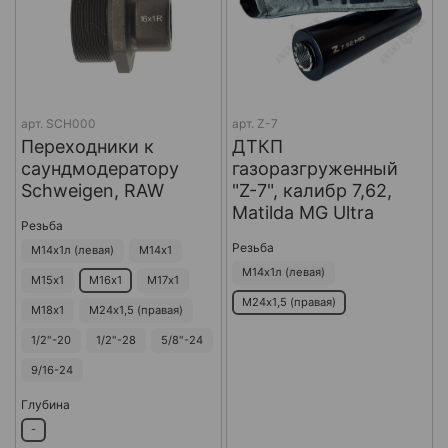
арт.
SCH000
арт.
Z-7
Переходники к
ДТКП
саундмодератору
газоразгруженный
Schweigen, RAW
"Z-7", калибр 7,62,
Matilda MG Ultra
Резьба
Резьба
М14х1л (левая)
М14х1
М14х1л (левая)
М15х1
М16х1
М17х1
М24х1,5 (правая)
М18х1
М24х1,5 (правая)
1/2"-20
1/2"-28
5/8"-24
9/16-24
Глубина
-