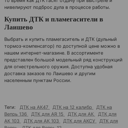
то время как ДТК гасят отдачу при выстреле и
нивелируют подброс дула в процессе работы.
Купить ДТК и пламегасители в
Лаишево
Выбрать и купить пламегаситель и ДТК (дульный
тормоз-компенсатор) по доступной цене можно в
нашем интернет-магазине. В ассортименте
представлен большой модельный ряд конструкций
для огнестрельного оружия. Доступна удобная
доставка заказов по
Лаишево
и другим
населенным пунктам России.
Теги:
ДТК на АК47
ДТК на 12 калибр
ДТК на
Вепрь 136
ДТК для AR 15
ДТК для АК
ДТК для
АК 103
ДТК для АК 103
ДТК для АКСУ
ДТК для
Вепрь
ДТК для Вепрь 12