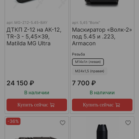
арт.
MG-Z12-5.45-BAY
арт.
5,45 "Волк"
ДТКП Z-12 на АК-12,
Маскиратор «Волк-2»
TR-3 - 5,45x39,
под 5.45 и .223,
Matilda MG Ultra
Armacon
Резьба
М14х1л (левая)
М24х1,5 (правая)
24 150 ₽
7 700 ₽
В наличии
В наличии
Купить сейчас
Купить сейчас
-36%