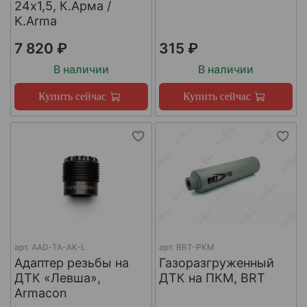
24х1,5, К.Арма /
K.Arma
7 820 ₽
315 ₽
В наличии
В наличии
Купить сейчас
Купить сейчас
арт.
AAD-TA-AK-L
арт.
BRT-PKM
Адаптер резьбы на
Газоразгруженный
ДТК «Левша»,
ДТК на ПКМ, BRT
Armacon