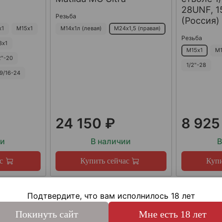
28UNF, 15
Резьба
(Россия)
х1
М15х1
М14х1л (левая)
М24х1,5 (правая)
Резьба
8х1
М15х1
М1
2"-20
1/2"-28
9/16-24
24 150 ₽
8 925
ии
В наличии
В
с
Купить сейчас
Купи
Подтвердите, что вам исполнилось 18 лет
Покинуть сайт
Мне есть 18 лет