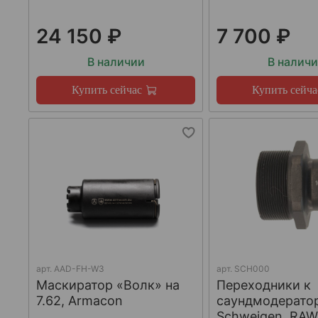
24 150 ₽
7 700 ₽
В наличии
В налич
Купить сейчас
Купить сейча
арт.
AAD-FH-W3
арт.
SCH000
Маскиратор «Волк» на
Переходники к
7.62, Armacon
саундмодерато
Schweigen, RA