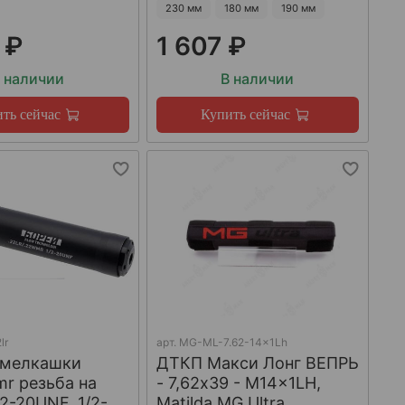
230 мм
180 мм
190 мм
 ₽
1 607 ₽
 наличии
В наличии
ть сейчас
Купить сейчас
lr
арт.
MG-ML-7.62-14x1Lh
 мелкашки
ДТКП Макси Лонг ВЕПРЬ
mr резьба на
- 7,62x39 - M14x1LH,
/2-20UNF, 1/2-
Matilda MG Ultra