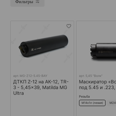
Фильтры
арт.
MG-Z12-5.45-BAY
арт.
5,45 "Волк"
ДТКП Z-12 на АК-12, TR-
Маскиратор «В
3 - 5,45x39, Matilda MG
под 5.45 и .223
Ultra
Резьба
М14х1л (левая)
М24х