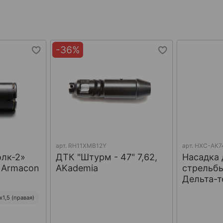
-36%
арт.
RH11XMB12Y
арт.
НХС-АК7
олк-2»
ДТК "Штурм - 47" 7,62,
Насадка 
, Armacon
AKademia
стрельбы
Дельта-т
1,5 (правая)