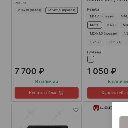
Резьба
Резьба
М14х1л (левая)
М24х1,5 (правая)
М14х1л (левая)
М14
М16х1
М17х1
М1
М24х1,5 (правая)
1/
1/2"-28
5/8"-24
Глубина
-
7 700 ₽
1 050 ₽
В наличии
В налич
Купить сейчас
Купить сейча