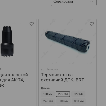
4
арт.
termo-brt
для холостой
Термочехол на
 для АК-74,
охотничий ДТК, BRT
ек
Длина
160 мм
200 мм
220 мм
240 мм
300 мм
350 мм