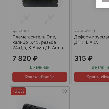
арт.
КА-Д-1
арт.
#LAC0141
Пламегаситель One,
Деформируема
калибр 5.45, резьба
ДТК, L.A.C.
24х1,5, К.Арма / K.Arma
7 820 ₽
315 ₽
В наличии
В налич
Купить сейчас
Купить сейча
-36%