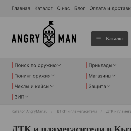
Главная
Каталог
О нас
Блог
Оплата и доставк
Каталог
Поиск по оружию
Приклады
Тюнинг оружия
Магазины
Чехлы и кейсы
Защита
ЗИП
Каталог AngryMan.ru
ДТКП и пламегасители
ДТК и пламег
ДТК и пламегасители в Кы