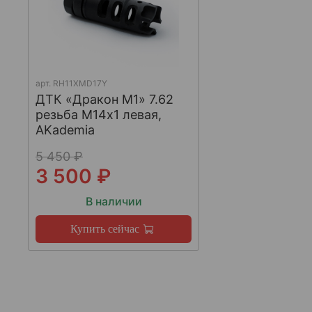
арт.
RH11XMD17Y
ДТК «Дракон М1» 7.62
резьба М14х1 левая,
AKademia
5 450 ₽
3 500 ₽
В наличии
Купить сейчас