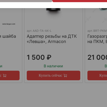
арт.
AAD-TA-AK-L
арт.
BRT-PKM
я шайба
Адаптер резьбы на ДТК
Газораз
«Левша», Armacon
на ПКМ, 
1 500 ₽
21 00
ии
В наличии
В
с
Купить сейчас
Купи