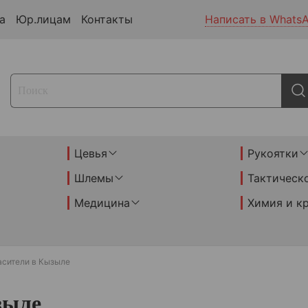
а
Юр.лицам
Контакты
Написать в Whats
Цевья
Рукоятки
Шлемы
Тактическ
Медицина
Химия и к
асители в Кызыле
зыле