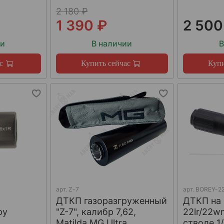
2 180 ₽
1 390 ₽
2 500
ии
В наличии
В
с
Купить сейчас
Купи
арт.
Z-7
арт.
BOREY-22
ДТКП газоразгруженный
ДТКП на
ру
"Z-7", калибр 7,62,
22lr/22w
W
Matilda MG Ultra
стволе 1