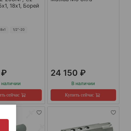
х1, 18х1, Борей
8х1
1/2"-20
 ₽
24 150 ₽
 наличии
В наличии
ть сейчас
Купить сейчас