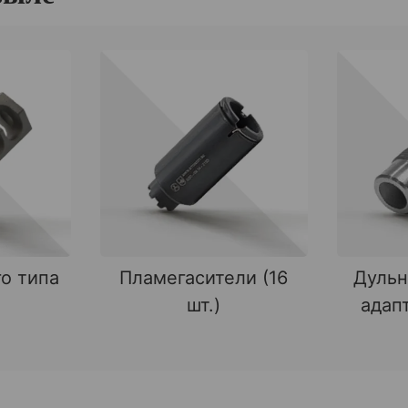
о типа
Пламегасители (16
Дульн
шт.)
адапт