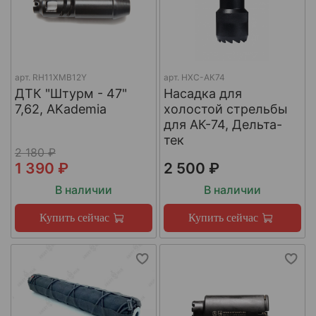
арт.
RH11XMB12Y
арт.
НХС-АК74
ДТК "Штурм - 47"
Насадка для
7,62, AKademia
холостой стрельбы
для АК-74, Дельта-
тек
2 180 ₽
1 390 ₽
2 500 ₽
В наличии
В наличии
Купить сейчас
Купить сейчас