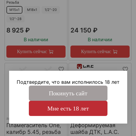
Резьба
М15х1
М18х1
1/2"-20
1/2"-28
8 925 ₽
24 150 ₽
В наличии
В наличии
Купить сейчас
Купить сейчас
Подтвердите, что вам исполнилось 18 лет
Покинуть сайт
Мне есть 18 лет
арт.
КА-Д-1
арт.
#LAC0141
Пламегаситель One,
Деформируемая
калибр 5.45, резьба
шайба ДТК, L.A.C.