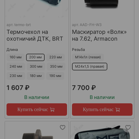
арт.
termo-brt
арт.
AAD-FH-W3
Термочехол на
Маскиратор «Волк»
охотничий ДТК, BRT
на 7.62, Armacon
Длина
Резьба
160 мм
200 мм
220 мм
М14х1л (левая)
240 мм
300 мм
350 мм
М24х1,5 (правая)
230 мм
180 мм
190 мм
1 607 ₽
7 700 ₽
В наличии
В наличии
Купить сейчас
Купить сейчас