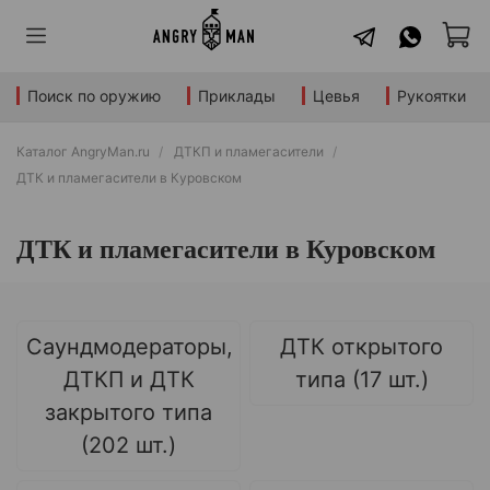
Поиск по оружию
Приклады
Цевья
Рукоятки
Каталог AngryMan.ru
ДТКП и пламегасители
ДТК и пламегасители в Куровском
ДТК и пламегасители в Куровском
Саундмодераторы,
ДТК открытого
ДТКП и ДТК
типа (17 шт.)
закрытого типа
(202 шт.)