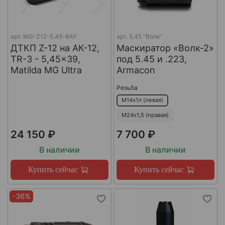
арт.
MG-Z12-5.45-BAY
арт.
5,45 "Волк"
ДТКП Z-12 на АК-12,
Маскиратор «Волк-2»
TR-3 - 5,45x39,
под 5.45 и .223,
Matilda MG Ultra
Armacon
Резьба
М14х1л (левая)
М24х1,5 (правая)
24 150 ₽
7 700 ₽
В наличии
В наличии
Купить сейчас
Купить сейчас
-36%