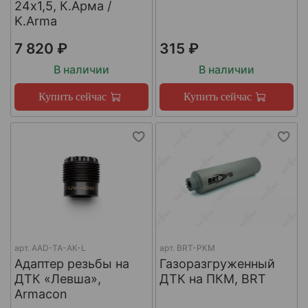
24х1,5, К.Арма /
K.Arma
7 820 ₽
315 ₽
В наличии
В наличии
Купить сейчас
Купить сейчас
арт.
AAD-TA-AK-L
арт.
BRT-PKM
Адаптер резьбы на
Газоразгруженный
ДТК «Левша»,
ДТК на ПКМ, BRT
Armacon