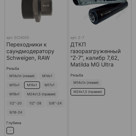
арт.
SCH000
арт.
Z-7
Переходники к
ДТКП
саундмодератору
газоразгруженный
Schweigen, RAW
"Z-7", калибр 7,62,
Matilda MG Ultra
Резьба
Резьба
М14х1л (левая)
М14х1
М14х1л (левая)
М15х1
М16х1
М17х1
М24х1,5 (правая)
М18х1
М24х1,5 (правая)
1/2"-20
1/2"-28
5/8"-24
9/16-24
Глубина
-