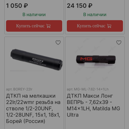
1 050 ₽
24 150 ₽
В наличии
В наличии
Купить сейчас
Купить сейчас
арт.
BOREY-22lr
арт.
MG-ML-7.62-14x1Lh
ДТКП на мелкашки
ДТКП Макси Лонг
22lr/22wmr резьба на
ВЕПРЬ - 7,62x39 -
стволе 1/2-20UNF,
M14x1LH, Matilda MG
1/2-28UNF, 15х1, 18х1,
Ultra
Борей (Россия)