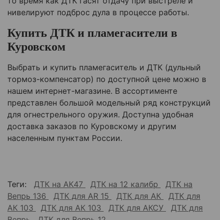
то время как ДТК гасят отдачу при выстреле и
нивелируют подброс дула в процессе работы.
Купить ДТК и пламегасители в
Куровском
Выбрать и купить пламегаситель и ДТК (дульный
тормоз-компенсатор) по доступной цене можно в
нашем интернет-магазине. В ассортименте
представлен большой модельный ряд конструкций
для огнестрельного оружия. Доступна удобная
доставка заказов по
Куровскому
и другим
населенным пунктам России.
Теги:
ДТК на АК47
ДТК на 12 калибр
ДТК на
Вепрь 136
ДТК для AR 15
ДТК для АК
ДТК для
АК 103
ДТК для АК 103
ДТК для АКСУ
ДТК для
Вепрь
ДТК для Вепрь 12