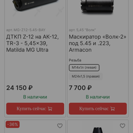
арт.
MG-Z12-5.45-BAY
арт.
5,45 "Волк"
ДТКП Z-12 на АК-12,
Маскиратор «Волк-2»
TR-3 - 5,45x39,
под 5.45 и .223,
Matilda MG Ultra
Armacon
Резьба
М14х1л (левая)
М24х1,5 (правая)
24 150 ₽
7 700 ₽
В наличии
В наличии
Купить сейчас
Купить сейчас
-36%