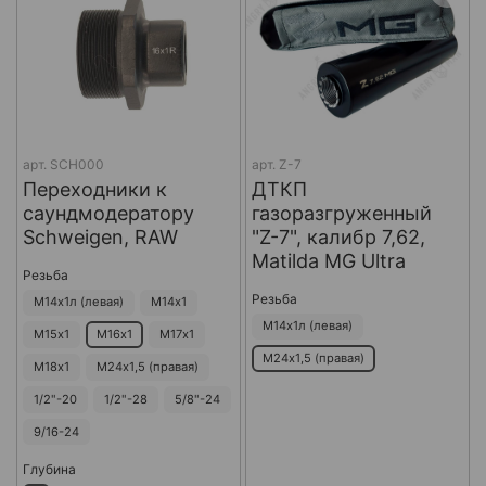
арт.
SCH000
арт.
Z-7
Переходники к
ДТКП
саундмодератору
газоразгруженный
Schweigen, RAW
"Z-7", калибр 7,62,
Matilda MG Ultra
Резьба
Резьба
М14х1л (левая)
М14х1
М14х1л (левая)
М15х1
М16х1
М17х1
М24х1,5 (правая)
М18х1
М24х1,5 (правая)
1/2"-20
1/2"-28
5/8"-24
9/16-24
Глубина