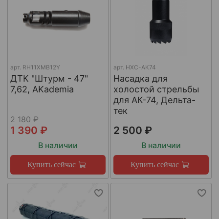
арт.
RH11XMB12Y
арт.
НХС-АК74
ДТК "Штурм - 47"
Насадка для
7,62, AKademia
холостой стрельбы
для АК-74, Дельта-
тек
2 180 ₽
1 390 ₽
2 500 ₽
В наличии
В наличии
Купить сейчас
Купить сейчас