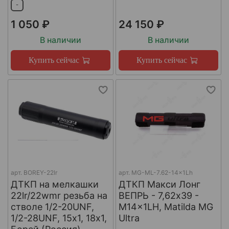
-
1 050 ₽
24 150 ₽
В наличии
В наличии
Купить сейчас
Купить сейчас
арт.
BOREY-22lr
арт.
MG-ML-7.62-14x1Lh
ДТКП на мелкашки
ДТКП Макси Лонг
22lr/22wmr резьба на
ВЕПРЬ - 7,62x39 -
стволе 1/2-20UNF,
M14x1LH, Matilda MG
1/2-28UNF, 15х1, 18х1,
Ultra