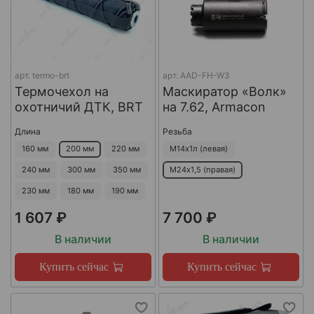
арт.
termo-brt
арт.
AAD-FH-W3
Термочехол на
Маскиратор «Волк»
охотничий ДТК, BRT
на 7.62, Armacon
Длина
Резьба
160 мм
200 мм
220 мм
М14х1л (левая)
240 мм
300 мм
350 мм
М24х1,5 (правая)
230 мм
180 мм
190 мм
1 607 ₽
7 700 ₽
В наличии
В наличии
Купить сейчас
Купить сейчас