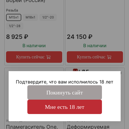
Борей (Россия)
Резьба
М15х1
М18х1
1/2"-20
1/2"-28
8 925 ₽
24 150 ₽
В наличии
В наличии
Купить сейчас
Купить сейчас
Подтвердите, что вам исполнилось 18 лет
Покинуть сайт
Мне есть 18 лет
арт.
КА-Д-1
арт.
#LAC0141
Пламегаситель One,
Деформируемая