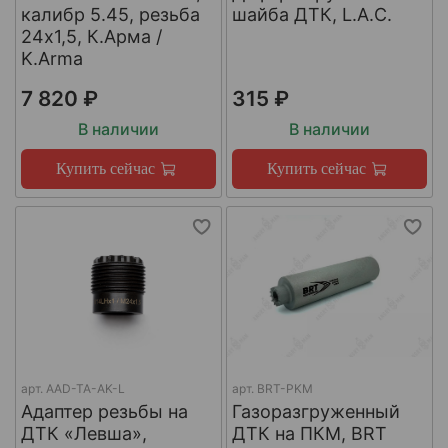
калибр 5.45, резьба
шайба ДТК, L.A.C.
24х1,5, К.Арма /
K.Arma
7 820 ₽
315 ₽
В наличии
В наличии
Купить сейчас
Купить сейчас
арт.
AAD-TA-AK-L
арт.
BRT-PKM
Адаптер резьбы на
Газоразгруженный
ДТК «Левша»,
ДТК на ПКМ, BRT