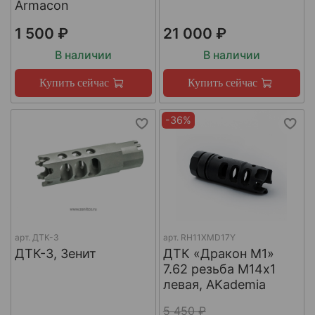
Armacon
1 500 ₽
21 000 ₽
В наличии
В наличии
Купить сейчас
Купить сейчас
-36%
арт.
ДТК-3
арт.
RH11XMD17Y
ДТК-3, Зенит
ДТК «Дракон М1»
7.62 резьба М14х1
левая, AKademia
5 450 ₽