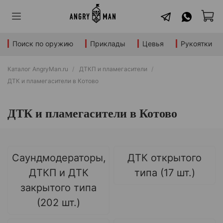
Поиск по оружию
Приклады
Цевья
Рукоятки
Каталог AngryMan.ru
ДТКП и пламегасители
ДТК и пламегасители в Котово
ДТК и пламегасители в Котово
Саундмодераторы,
ДТК открытого
ДТКП и ДТК
типа (17 шт.)
закрытого типа
(202 шт.)