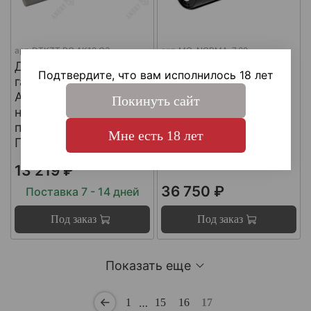
арт.
DTKZT PG АК12 G3
арт.
MG-NORMA-7.62
ДТКП
ДТКП
Подтвердите, что вам исполнилось 18 лет
газоразгруженный на
газоразгруженный
АК12 G3 (с
"NORMA" на
Покинуть сайт
несъемным
импортные
пламегасителем) ,
карабины, калибр
Мне есть 18 лет
Пафган / PufGun
30-06, Matilda MG
Ultra
13 219 ₽
36 750 ₽
Поставка 7 - 14 дней
Под заказ
Под заказ
Показать еще
…
1
15
16
17