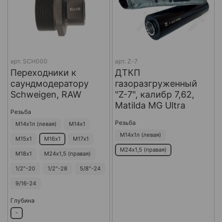
арт.
SCH000
арт.
Z-7
Переходники к
ДТКП
саундмодератору
газоразгруженный
Schweigen, RAW
"Z-7", калибр 7,62,
Matilda MG Ultra
Резьба
Резьба
М14х1л (левая)
М14х1
М14х1л (левая)
М15х1
М16х1
М17х1
М24х1,5 (правая)
М18х1
М24х1,5 (правая)
1/2"-20
1/2"-28
5/8"-24
9/16-24
Глубина
-