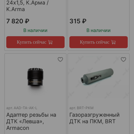
24х1,5, К.Арма /
K.Arma
7 820 ₽
315 ₽
В наличии
В наличии
Купить сейчас
Купить сейчас
арт.
AAD-TA-AK-L
арт.
BRT-PKM
Адаптер резьбы на
Газоразгруженный
ДТК «Левша»,
ДТК на ПКМ, BRT
Armacon