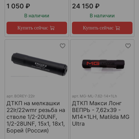
1 050 ₽
24 150 ₽
В наличии
В наличии
Купить сейчас
Купить сейчас
арт.
BOREY-22lr
арт.
MG-ML-7.62-14x1Lh
ДТКП на мелкашки
ДТКП Макси Лонг
22lr/22wmr резьба на
ВЕПРЬ - 7,62x39 -
стволе 1/2-20UNF,
M14x1LH, Matilda MG
1/2-28UNF, 15х1, 18х1,
Ultra
Борей (Россия)