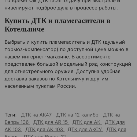
то время как ДТК гасят отдачу при выстреле и
нивелируют подброс дула в процессе работы.
Купить ДТК и пламегасители в
Котельниче
Выбрать и купить пламегаситель и ДТК (дульный
тормоз-компенсатор) по доступной цене можно в
нашем интернет-магазине. В ассортименте
представлен большой модельный ряд конструкций
для огнестрельного оружия. Доступна удобная
доставка заказов по
Котельничу
и другим
населенным пунктам России.
Теги:
ДТК на АК47
ДТК на 12 калибр
ДТК на
Вепрь 136
ДТК для AR 15
ДТК для АК
ДТК для
АК 103
ДТК для АК 103
ДТК для АКСУ
ДТК для
Вепрь
ДТК для Вепрь 12