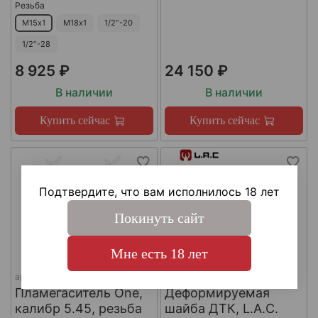
Резьба
М15х1
М18х1
1/2"-20
1/2"-28
8 925 ₽
24 150 ₽
В наличии
В наличии
Купить сейчас
Купить сейчас
Подтвердите, что вам исполнилось 18 лет
Покинуть сайт
Мне есть 18 лет
арт.
КА-Д-1
арт.
#LAC0141
Пламегаситель One,
Деформируемая
калибр 5.45, резьба
шайба ДТК, L.A.C.