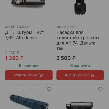
арт.
RH11XMB12Y
арт.
НХС-АК74
ДТК "Штурм - 47"
Насадка для
7,62, AKademia
холостой стрельбы
для АК-74, Дельта-
тек
2 180 ₽
1 390 ₽
2 500 ₽
В наличии
В наличии
Купить сейчас
Купить сейчас