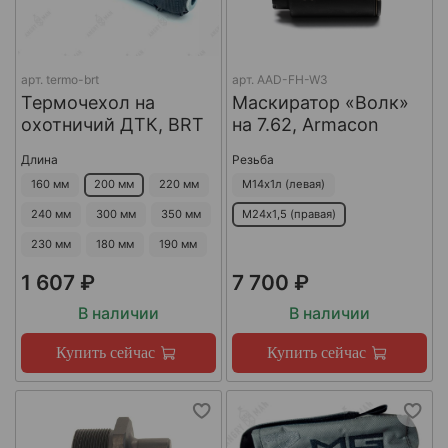
арт.
termo-brt
арт.
AAD-FH-W3
Термочехол на
Маскиратор «Волк»
охотничий ДТК, BRT
на 7.62, Armacon
Длина
Резьба
160 мм
200 мм
220 мм
М14х1л (левая)
240 мм
300 мм
350 мм
М24х1,5 (правая)
230 мм
180 мм
190 мм
1 607 ₽
7 700 ₽
В наличии
В наличии
Купить сейчас
Купить сейчас