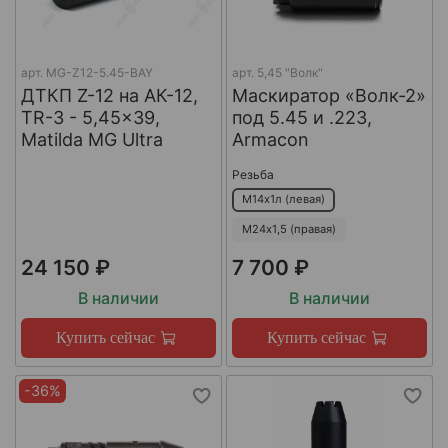
арт.
MG-Z12-5.45-BAY
арт.
5,45 "Волк"
ДТКП Z-12 на АК-12,
Маскиратор «Волк-2»
TR-3 - 5,45x39,
под 5.45 и .223,
Matilda MG Ultra
Armacon
Резьба
М14х1л (левая)
М24х1,5 (правая)
24 150 ₽
7 700 ₽
В наличии
В наличии
Купить сейчас
Купить сейчас
-36%