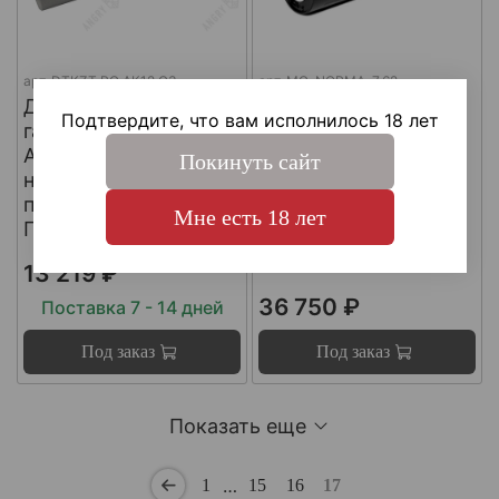
арт.
DTKZT PG АК12 G3
арт.
MG-NORMA-7.62
ДТКП
ДТКП
Подтвердите, что вам исполнилось 18 лет
газоразгруженный на
газоразгруженный
АК12 G3 (с
"NORMA" на
Покинуть сайт
несъемным
импортные
пламегасителем) ,
карабины, калибр
Мне есть 18 лет
Пафган / PufGun
30-06, Matilda MG
Ultra
13 219 ₽
36 750 ₽
Поставка 7 - 14 дней
Под заказ
Под заказ
Показать еще
…
1
15
16
17