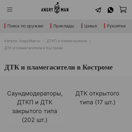
Поиск по оружию
Приклады
Цевья
Рукоятки
Каталог AngryMan.ru
ДТКП и пламегасители
ДТК и пламегасители в Костроме
ДТК и пламегасители в Костроме
Саундмодераторы,
ДТК открытого
ДТКП и ДТК
типа (17 шт.)
закрытого типа
(202 шт.)