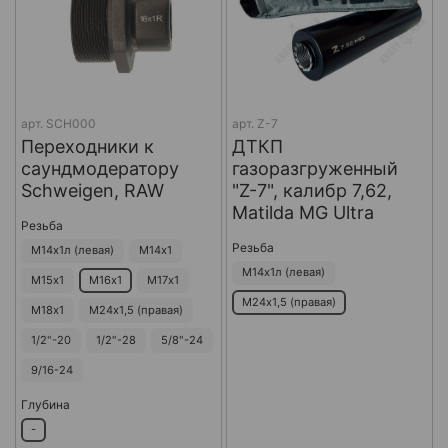
арт.
SCH000
арт.
Z-7
Переходники к
ДТКП
саундмодератору
газоразгруженный
Schweigen, RAW
"Z-7", калибр 7,62,
Matilda MG Ultra
Резьба
Резьба
М14х1л (левая)
М14х1
М14х1л (левая)
М15х1
М16х1
М17х1
М24х1,5 (правая)
М18х1
М24х1,5 (правая)
1/2"-20
1/2"-28
5/8"-24
9/16-24
Глубина
-