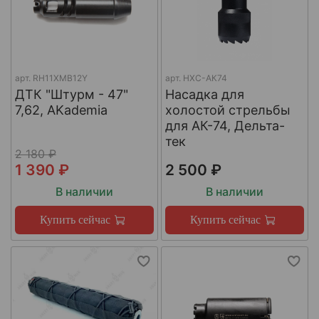
арт.
RH11XMB12Y
арт.
НХС-АК74
ДТК "Штурм - 47"
Насадка для
7,62, AKademia
холостой стрельбы
для АК-74, Дельта-
тек
2 180 ₽
1 390 ₽
2 500 ₽
В наличии
В наличии
Купить сейчас
Купить сейчас