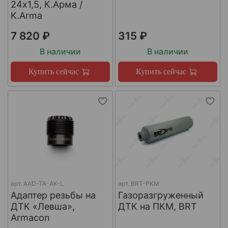
24х1,5, К.Арма /
K.Arma
7 820 ₽
315 ₽
В наличии
В наличии
Купить сейчас
Купить сейчас
арт.
AAD-TA-AK-L
арт.
BRT-PKM
Адаптер резьбы на
Газоразгруженный
ДТК «Левша»,
ДТК на ПКМ, BRT
Armacon