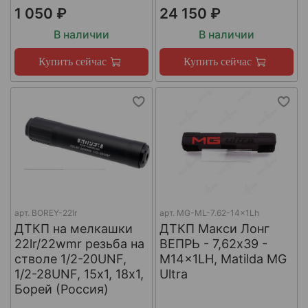
1 050 ₽
24 150 ₽
В наличии
В наличии
Купить сейчас
Купить сейчас
арт.
BOREY-22lr
арт.
MG-ML-7.62-14x1Lh
ДТКП на мелкашки
ДТКП Макси Лонг
22lr/22wmr резьба на
ВЕПРЬ - 7,62x39 -
стволе 1/2-20UNF,
M14x1LH, Matilda MG
1/2-28UNF, 15х1, 18х1,
Ultra
Борей (Россия)