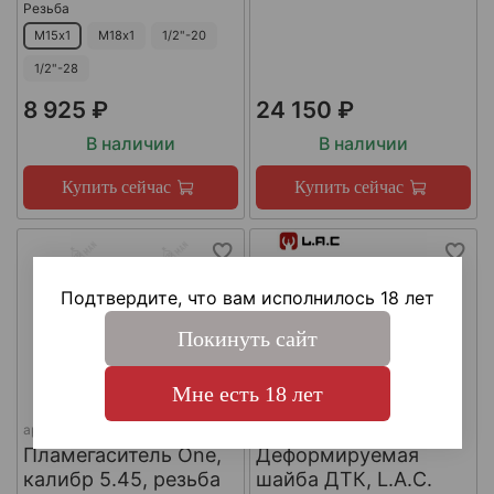
Резьба
М15х1
М18х1
1/2"-20
1/2"-28
8 925 ₽
24 150 ₽
В наличии
В наличии
Купить сейчас
Купить сейчас
Подтвердите, что вам исполнилось 18 лет
Покинуть сайт
Мне есть 18 лет
арт.
КА-Д-1
арт.
#LAC0141
Пламегаситель One,
Деформируемая
калибр 5.45, резьба
шайба ДТК, L.A.C.