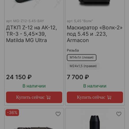
арт.
MG-Z12-5.45-BAY
арт.
5,45 "Волк"
ДТКП Z-12 на АК-12,
Маскиратор «Волк-2»
TR-3 - 5,45x39,
под 5.45 и .223,
Matilda MG Ultra
Armacon
Резьба
М14х1л (левая)
М24х1,5 (правая)
24 150 ₽
7 700 ₽
В наличии
В наличии
Купить сейчас
Купить сейчас
-36%