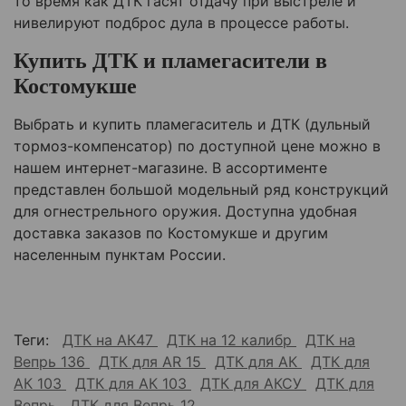
то время как ДТК гасят отдачу при выстреле и
нивелируют подброс дула в процессе работы.
Купить ДТК и пламегасители в
Костомукше
Выбрать и купить пламегаситель и ДТК (дульный
тормоз-компенсатор) по доступной цене можно в
нашем интернет-магазине. В ассортименте
представлен большой модельный ряд конструкций
для огнестрельного оружия. Доступна удобная
доставка заказов по
Костомукше
и другим
населенным пунктам России.
Теги:
ДТК на АК47
ДТК на 12 калибр
ДТК на
Вепрь 136
ДТК для AR 15
ДТК для АК
ДТК для
АК 103
ДТК для АК 103
ДТК для АКСУ
ДТК для
Вепрь
ДТК для Вепрь 12