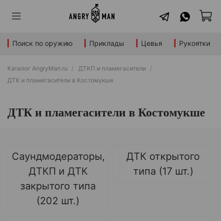
Поиск по оружию
Приклады
Цевья
Рукоятки
Каталог AngryMan.ru
ДТКП и пламегасители
ДТК и пламегасители в Костомукше
ДТК и пламегасители в Костомукше
Саундмодераторы,
ДТК открытого
ДТКП и ДТК
типа (17 шт.)
закрытого типа
(202 шт.)