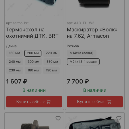
арт.
termo-brt
арт.
AAD-FH-W3
Термочехол на
Маскиратор «Волк»
охотничий ДТК, BRT
на 7.62, Armacon
Длина
Резьба
160 мм
200 мм
220 мм
М14х1л (левая)
240 мм
300 мм
350 мм
М24х1,5 (правая)
230 мм
180 мм
190 мм
1 607 ₽
7 700 ₽
В наличии
В наличии
Купить сейчас
Купить сейчас