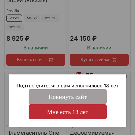
Борей (Россия)
Резьба
М15х1
М18х1
1/2"-20
1/2"-28
8 925 ₽
24 150 ₽
В наличии
В наличии
Купить сейчас
Купить сейчас
Подтвердите, что вам исполнилось 18 лет
Покинуть сайт
Мне есть 18 лет
арт.
КА-Д-1
арт.
#LAC0141
Пламегаситель One,
Деформируемая