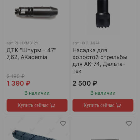
арт.
RH11XMB12Y
арт.
НХС-АК74
ДТК "Штурм - 47"
Насадка для
7,62, AKademia
холостой стрельбы
для АК-74, Дельта-
тек
2 180 ₽
1 390 ₽
2 500 ₽
В наличии
В наличии
Купить сейчас
Купить сейчас