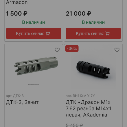
Armacon
1 500 ₽
21 000 ₽
В наличии
В наличии
Купить сейчас
Купить сейчас
-36%
арт.
ДТК-3
арт.
RH11XMD17Y
ДТК-3, Зенит
ДТК «Дракон М1»
7.62 резьба М14х1
левая, AKademia
5 450 ₽