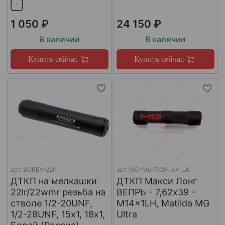
-
1 050 ₽
24 150 ₽
В наличии
В наличии
Купить сейчас
Купить сейчас
арт.
BOREY-22lr
арт.
MG-ML-7.62-14x1Lh
ДТКП на мелкашки
ДТКП Макси Лонг
22lr/22wmr резьба на
ВЕПРЬ - 7,62x39 -
стволе 1/2-20UNF,
M14x1LH, Matilda MG
1/2-28UNF, 15х1, 18х1,
Ultra