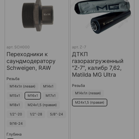
арт.
SCH000
арт.
Z-7
Переходники к
ДТКП
саундмодератору
газоразгруженный
Schweigen, RAW
"Z-7", калибр 7,62,
Matilda MG Ultra
Резьба
Резьба
М14х1л (левая)
М14х1
М14х1л (левая)
М15х1
М16х1
М17х1
М24х1,5 (правая)
М18х1
М24х1,5 (правая)
1/2"-20
1/2"-28
5/8"-24
9/16-24
Глубина