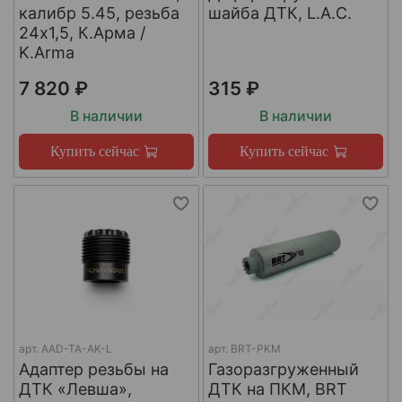
калибр 5.45, резьба
шайба ДТК, L.A.C.
24х1,5, К.Арма /
K.Arma
7 820 ₽
315 ₽
В наличии
В наличии
Купить сейчас
Купить сейчас
арт.
AAD-TA-AK-L
арт.
BRT-PKM
Адаптер резьбы на
Газоразгруженный
ДТК «Левша»,
ДТК на ПКМ, BRT