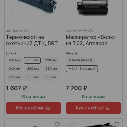
арт.
termo-brt
арт.
AAD-FH-W3
Термочехол на
Маскиратор «Волк»
охотничий ДТК, BRT
на 7.62, Armacon
Длина
Резьба
160 мм
200 мм
220 мм
М14х1л (левая)
240 мм
300 мм
350 мм
М24х1,5 (правая)
230 мм
180 мм
190 мм
1 607 ₽
7 700 ₽
В наличии
В наличии
Купить сейчас
Купить сейчас