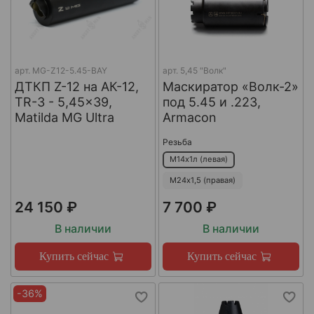
арт.
MG-Z12-5.45-BAY
арт.
5,45 "Волк"
ДТКП Z-12 на АК-12,
Маскиратор «Волк-2»
TR-3 - 5,45x39,
под 5.45 и .223,
Matilda MG Ultra
Armacon
Резьба
М14х1л (левая)
М24х1,5 (правая)
24 150 ₽
7 700 ₽
В наличии
В наличии
Купить сейчас
Купить сейчас
-36%