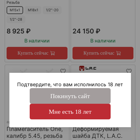
Резьба
М15х1
М18х1
1/2"-20
1/2"-28
8 925 ₽
24 150 ₽
В наличии
В наличии
Купить сейчас
Купить сейчас
Подтвердите, что вам исполнилось 18 лет
Покинуть сайт
Мне есть 18 лет
арт.
КА-Д-1
арт.
#LAC0141
Пламегаситель One,
Деформируемая
калибр 5.45, резьба
шайба ДТК, L.A.C.