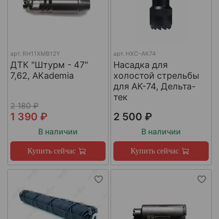
арт.
RH11XMB12Y
арт.
НХС-АК74
ДТК "Штурм - 47"
Насадка для
7,62, AKademia
холостой стрельбы
для АК-74, Дельта-
тек
2 180 ₽
1 390 ₽
2 500 ₽
В наличии
В наличии
Купить сейчас
Купить сейчас