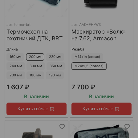
арт.
termo-brt
арт.
AAD-FH-W3
Термочехол на
Маскиратор «Волк»
охотничий ДТК, BRT
на 7.62, Armacon
Длина
Резьба
160 мм
200 мм
220 мм
М14х1л (левая)
240 мм
300 мм
350 мм
М24х1,5 (правая)
230 мм
180 мм
190 мм
1 607 ₽
7 700 ₽
В наличии
В наличии
Купить сейчас
Купить сейчас