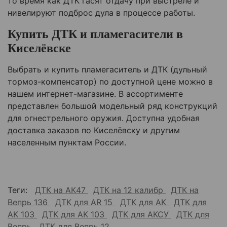
то время как ДТК гасят отдачу при выстреле и
нивелируют подброс дула в процессе работы.
Купить ДТК и пламегасители в
Киселёвске
Выбрать и купить пламегаситель и ДТК (дульный
тормоз-компенсатор) по доступной цене можно в
нашем интернет-магазине. В ассортименте
представлен большой модельный ряд конструкций
для огнестрельного оружия. Доступна удобная
доставка заказов по Киселёвску и другим
населенным пунктам России.
Теги:
ДТК на АК47
ДТК на 12 калибр
ДТК на
Вепрь 136
ДТК для AR 15
ДТК для АК
ДТК для
АК 103
ДТК для АК 103
ДТК для АКСУ
ДТК для
Вепрь
ДТК для Вепрь 12