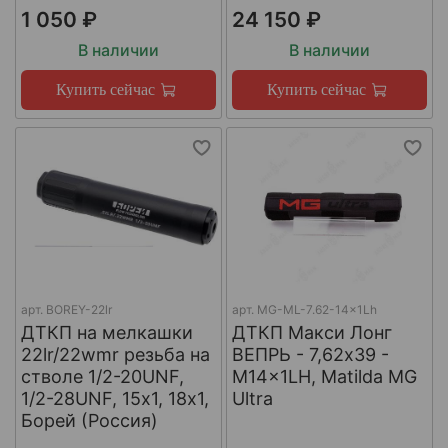
1 050 ₽
24 150 ₽
В наличии
В наличии
Купить сейчас
Купить сейчас
арт.
BOREY-22lr
арт.
MG-ML-7.62-14x1Lh
ДТКП на мелкашки
ДТКП Макси Лонг
22lr/22wmr резьба на
ВЕПРЬ - 7,62x39 -
стволе 1/2-20UNF,
M14x1LH, Matilda MG
1/2-28UNF, 15х1, 18х1,
Ultra
Борей (Россия)