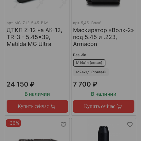
арт.
MG-Z12-5.45-BAY
арт.
5,45 "Волк"
ДТКП Z-12 на АК-12,
Маскиратор «Волк-2»
TR-3 - 5,45x39,
под 5.45 и .223,
Matilda MG Ultra
Armacon
Резьба
М14х1л (левая)
М24х1,5 (правая)
24 150 ₽
7 700 ₽
В наличии
В наличии
Купить сейчас
Купить сейчас
-36%