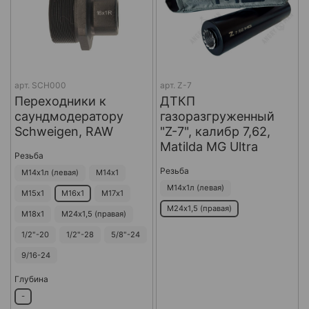
арт.
SCH000
арт.
Z-7
Переходники к
ДТКП
саундмодератору
газоразгруженный
Schweigen, RAW
"Z-7", калибр 7,62,
Matilda MG Ultra
Резьба
Резьба
М14х1л (левая)
М14х1
М14х1л (левая)
М15х1
М16х1
М17х1
М24х1,5 (правая)
М18х1
М24х1,5 (правая)
1/2"-20
1/2"-28
5/8"-24
9/16-24
Глубина
-