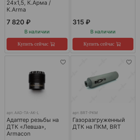
24х1,5, К.Арма /
K.Arma
7 820 ₽
315 ₽
В наличии
В наличии
Купить сейчас
Купить сейчас
арт.
AAD-TA-AK-L
арт.
BRT-PKM
Адаптер резьбы на
Газоразгруженный
ДТК «Левша»,
ДТК на ПКМ, BRT
Armacon