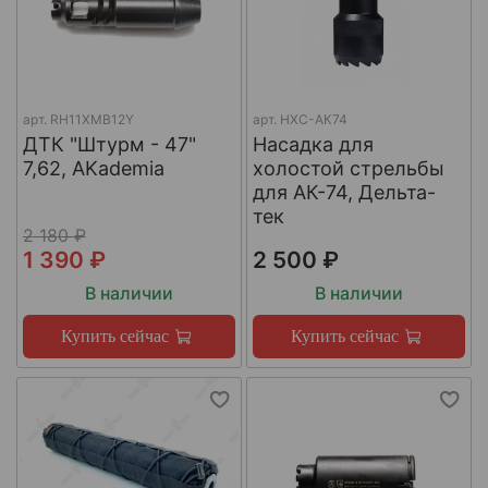
арт.
RH11XMB12Y
арт.
НХС-АК74
ДТК "Штурм - 47"
Насадка для
7,62, AKademia
холостой стрельбы
для АК-74, Дельта-
тек
2 180 ₽
1 390 ₽
2 500 ₽
В наличии
В наличии
Купить сейчас
Купить сейчас