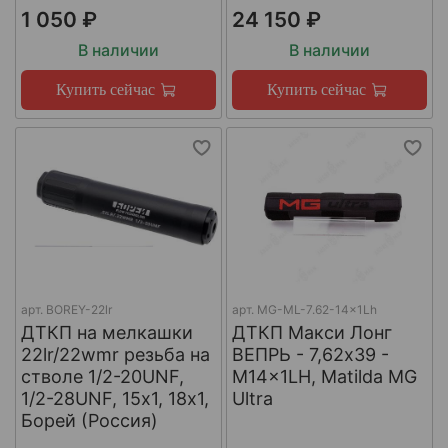
1 050 ₽
24 150 ₽
В наличии
В наличии
Купить сейчас
Купить сейчас
арт.
BOREY-22lr
арт.
MG-ML-7.62-14x1Lh
ДТКП на мелкашки
ДТКП Макси Лонг
22lr/22wmr резьба на
ВЕПРЬ - 7,62x39 -
стволе 1/2-20UNF,
M14x1LH, Matilda MG
1/2-28UNF, 15х1, 18х1,
Ultra
Борей (Россия)