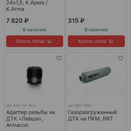
24х1,5, К.Арма /
K.Arma
7 820 ₽
315 ₽
В наличии
В наличии
Купить сейчас
Купить сейчас
арт.
AAD-TA-AK-L
арт.
BRT-PKM
Адаптер резьбы на
Газоразгруженный
ДТК «Левша»,
ДТК на ПКМ, BRT
Armacon