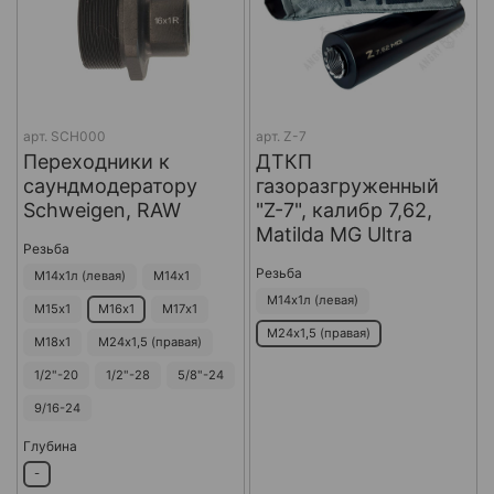
арт.
SCH000
арт.
Z-7
Переходники к
ДТКП
саундмодератору
газоразгруженный
Schweigen, RAW
"Z-7", калибр 7,62,
Matilda MG Ultra
Резьба
Резьба
М14х1л (левая)
М14х1
М14х1л (левая)
М15х1
М16х1
М17х1
М24х1,5 (правая)
М18х1
М24х1,5 (правая)
1/2"-20
1/2"-28
5/8"-24
9/16-24
Глубина
-