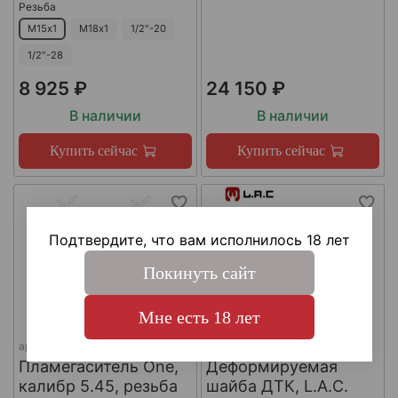
Резьба
М15х1
М18х1
1/2"-20
1/2"-28
8 925 ₽
24 150 ₽
В наличии
В наличии
Купить сейчас
Купить сейчас
Подтвердите, что вам исполнилось 18 лет
Покинуть сайт
Мне есть 18 лет
арт.
КА-Д-1
арт.
#LAC0141
Пламегаситель One,
Деформируемая
калибр 5.45, резьба
шайба ДТК, L.A.C.