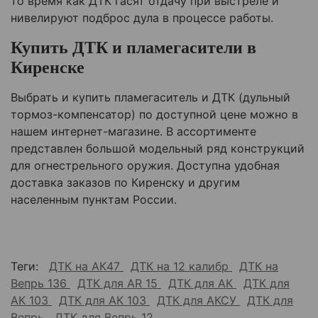
то время как ДТК гасят отдачу при выстреле и
нивелируют подброс дула в процессе работы.
Купить ДТК и пламегасители в
Киренске
Выбрать и купить пламегаситель и ДТК (дульный
тормоз-компенсатор) по доступной цене можно в
нашем интернет-магазине. В ассортименте
представлен большой модельный ряд конструкций
для огнестрельного оружия. Доступна удобная
доставка заказов по Киренску и другим
населенным пунктам России.
Теги:
ДТК на АК47
ДТК на 12 калибр
ДТК на
Вепрь 136
ДТК для AR 15
ДТК для АК
ДТК для
АК 103
ДТК для АК 103
ДТК для АКСУ
ДТК для
Вепрь
ДТК для Вепрь 12