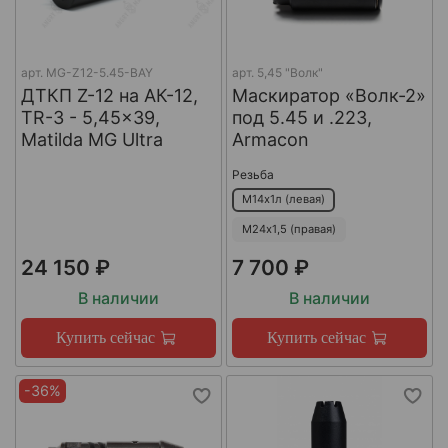
арт.
MG-Z12-5.45-BAY
арт.
5,45 "Волк"
ДТКП Z-12 на АК-12,
Маскиратор «Волк-2»
TR-3 - 5,45x39,
под 5.45 и .223,
Matilda MG Ultra
Armacon
Резьба
М14х1л (левая)
М24х1,5 (правая)
24 150 ₽
7 700 ₽
В наличии
В наличии
Купить сейчас
Купить сейчас
-36%