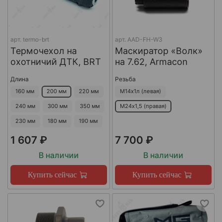
арт.
termo-brt
арт.
AAD-FH-W3
Термочехол на
Маскиратор «Волк»
охотничий ДТК, BRT
на 7.62, Armacon
Длина
Резьба
160 мм
200 мм
220 мм
М14х1л (левая)
240 мм
300 мм
350 мм
М24х1,5 (правая)
230 мм
180 мм
190 мм
1 607 ₽
7 700 ₽
В наличии
В наличии
Купить сейчас
Купить сейчас