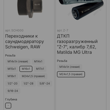
арт.
SCH000
арт.
Z-7
Переходники к
ДТКП
саундмодератору
газоразгруженный
Schweigen, RAW
"Z-7", калибр 7,62,
Matilda MG Ultra
Резьба
Резьба
М14х1л (левая)
М14х1
М14х1л (левая)
М15х1
М16х1
М17х1
М24х1,5 (правая)
М18х1
М24х1,5 (правая)
1/2"-20
1/2"-28
5/8"-24
9/16-24
Глубина
-