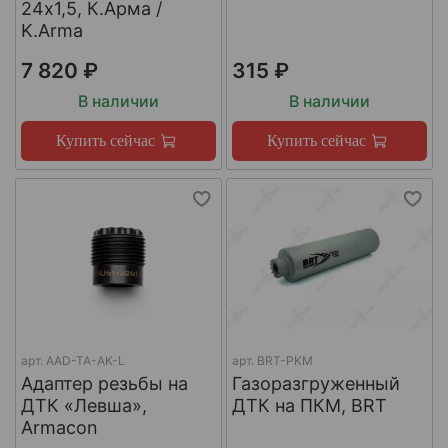
24х1,5, К.Арма /
K.Arma
7 820 ₽
315 ₽
В наличии
В наличии
Купить сейчас
Купить сейчас
арт.
AAD-TA-AK-L
арт.
BRT-PKM
Адаптер резьбы на
Газоразгруженный
ДТК «Левша»,
ДТК на ПКМ, BRT
Armacon