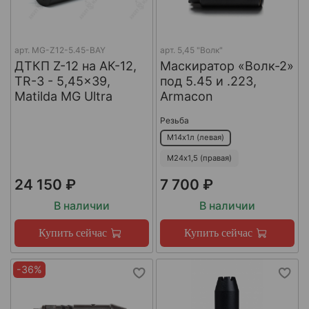
арт.
MG-Z12-5.45-BAY
арт.
5,45 "Волк"
ДТКП Z-12 на АК-12,
Маскиратор «Волк-2»
TR-3 - 5,45x39,
под 5.45 и .223,
Matilda MG Ultra
Armacon
Резьба
М14х1л (левая)
М24х1,5 (правая)
24 150 ₽
7 700 ₽
В наличии
В наличии
Купить сейчас
Купить сейчас
-36%