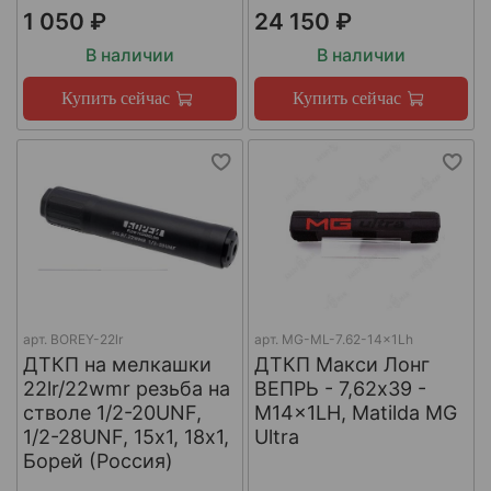
1 050 ₽
24 150 ₽
В наличии
В наличии
Купить сейчас
Купить сейчас
арт.
BOREY-22lr
арт.
MG-ML-7.62-14x1Lh
ДТКП на мелкашки
ДТКП Макси Лонг
22lr/22wmr резьба на
ВЕПРЬ - 7,62x39 -
стволе 1/2-20UNF,
M14x1LH, Matilda MG
1/2-28UNF, 15х1, 18х1,
Ultra
Борей (Россия)