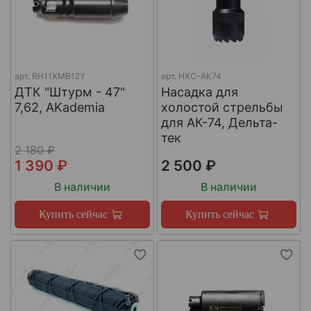
арт.
RH11XMB12Y
арт.
НХС-АК74
ДТК "Штурм - 47"
Насадка для
7,62, AKademia
холостой стрельбы
для АК-74, Дельта-
тек
2 180 ₽
1 390 ₽
2 500 ₽
В наличии
В наличии
Купить сейчас
Купить сейчас