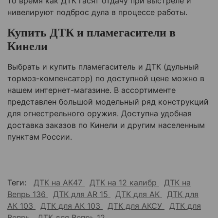
то время как ДТК гасят отдачу при выстреле и
нивелируют подброс дула в процессе работы.
Купить ДТК и пламегасители в
Кинели
Выбрать и купить пламегаситель и ДТК (дульный
тормоз-компенсатор) по доступной цене можно в
нашем интернет-магазине. В ассортименте
представлен большой модельный ряд конструкций
для огнестрельного оружия. Доступна удобная
доставка заказов по Кинели и другим населенным
пунктам России.
Теги:
ДТК на АК47
ДТК на 12 калибр
ДТК на
Вепрь 136
ДТК для AR 15
ДТК для АК
ДТК для
АК 103
ДТК для АК 103
ДТК для АКСУ
ДТК для
Вепрь
ДТК для Вепрь 12