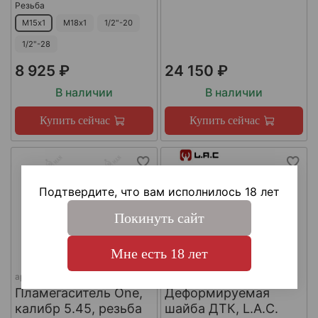
Резьба
М15х1
М18х1
1/2"-20
1/2"-28
8 925 ₽
24 150 ₽
В наличии
В наличии
Купить сейчас
Купить сейчас
Подтвердите, что вам исполнилось 18 лет
Покинуть сайт
Мне есть 18 лет
арт.
КА-Д-1
арт.
#LAC0141
Пламегаситель One,
Деформируемая
калибр 5.45, резьба
шайба ДТК, L.A.C.