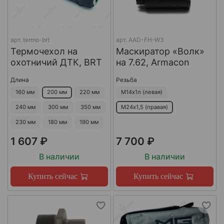
арт.
termo-brt
арт.
AAD-FH-W3
Термочехол на
Маскиратор «Волк»
охотничий ДТК, BRT
на 7.62, Armacon
Длина
Резьба
160 мм
200 мм
220 мм
М14х1л (левая)
240 мм
300 мм
350 мм
М24х1,5 (правая)
230 мм
180 мм
190 мм
1 607 ₽
7 700 ₽
В наличии
В наличии
Купить сейчас
Купить сейчас