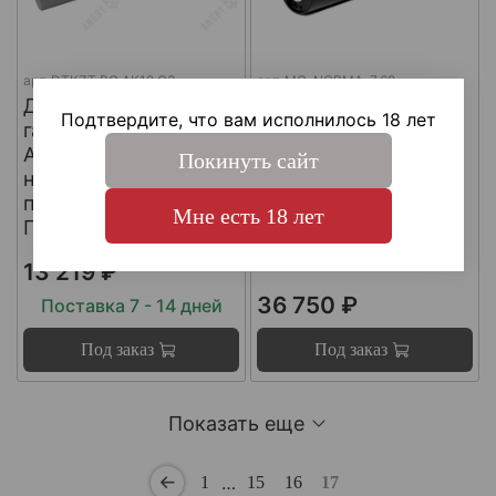
арт.
DTKZT PG АК12 G3
арт.
MG-NORMA-7.62
ДТКП
ДТКП
Подтвердите, что вам исполнилось 18 лет
газоразгруженный на
газоразгруженный
АК12 G3 (с
"NORMA" на
Покинуть сайт
несъемным
импортные
пламегасителем) ,
карабины, калибр
Мне есть 18 лет
Пафган / PufGun
30-06, Matilda MG
Ultra
13 219 ₽
36 750 ₽
Поставка 7 - 14 дней
Под заказ
Под заказ
Показать еще
…
1
15
16
17