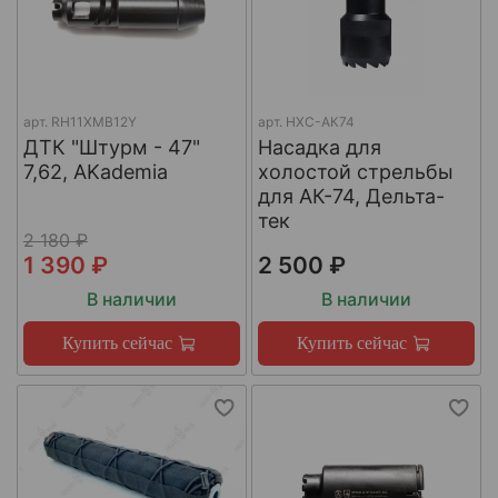
арт.
RH11XMB12Y
арт.
НХС-АК74
ДТК "Штурм - 47"
Насадка для
7,62, AKademia
холостой стрельбы
для АК-74, Дельта-
тек
2 180 ₽
1 390 ₽
2 500 ₽
В наличии
В наличии
Купить сейчас
Купить сейчас