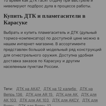
то время как ДТК гасят отдачу при выстреле и
нивелируют подброс дула в процессе работы.
Купить ДТК и пламегасители в
Карасуке
Выбрать и купить пламегаситель и ДТК (дульный
тормоз-компенсатор) по доступной цене можно в
нашем интернет-магазине. В ассортименте
представлен большой модельный ряд конструкций
для огнестрельного оружия. Доступна удобная
доставка заказов по
Карасуку
и другим
населенным пунктам России.
Теги:
ДТК на АК47
ДТК на 12 калибр
ДТК на
Вепрь 136
ДТК для AR 15
ДТК для АК
ДТК для
АК 103
ДТК для АК 103
ДТК для АКСУ
ДТК для
Вепрь
ДТК для Вепрь 12