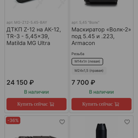
арт.
MG-Z12-5.45-BAY
арт.
5,45 "Волк"
ДТКП Z-12 на АК-12,
Маскиратор «Волк-2»
TR-3 - 5,45x39,
под 5.45 и .223,
Matilda MG Ultra
Armacon
Резьба
М14х1л (левая)
М24х1,5 (правая)
24 150 ₽
7 700 ₽
В наличии
В наличии
Купить сейчас
Купить сейчас
-36%