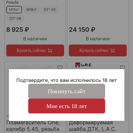
Резьба
М15х1
М18х1
1/2"-20
1/2"-28
8 925 ₽
24 150 ₽
В наличии
В наличии
Купить сейчас
Купить сейчас
Подтвердите, что вам исполнилось 18 лет
Покинуть сайт
Мне есть 18 лет
арт.
КА-Д-1
арт.
#LAC0141
Пламегаситель One,
Деформируемая
калибр 5.45, резьба
шайба ДТК, L.A.C.