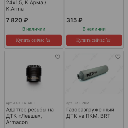
24х1,5, К.Арма /
K.Arma
7 820 ₽
315 ₽
В наличии
В наличии
Купить сейчас
Купить сейчас
арт.
AAD-TA-AK-L
арт.
BRT-PKM
Адаптер резьбы на
Газоразгруженный
ДТК «Левша»,
ДТК на ПКМ, BRT
Armacon