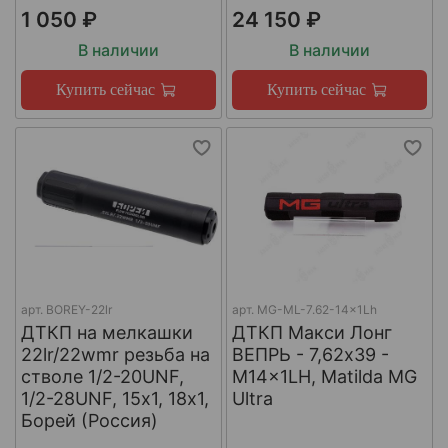
1 050 ₽
24 150 ₽
В наличии
В наличии
Купить сейчас
Купить сейчас
арт.
BOREY-22lr
арт.
MG-ML-7.62-14x1Lh
ДТКП на мелкашки
ДТКП Макси Лонг
22lr/22wmr резьба на
ВЕПРЬ - 7,62x39 -
стволе 1/2-20UNF,
M14x1LH, Matilda MG
1/2-28UNF, 15х1, 18х1,
Ultra
Борей (Россия)