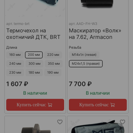
арт.
termo-brt
арт.
AAD-FH-W3
Термочехол на
Маскиратор «Волк»
охотничий ДТК, BRT
на 7.62, Armacon
Длина
Резьба
160 мм
200 мм
220 мм
М14х1л (левая)
240 мм
300 мм
350 мм
М24х1,5 (правая)
230 мм
180 мм
190 мм
1 607 ₽
7 700 ₽
В наличии
В наличии
Купить сейчас
Купить сейчас