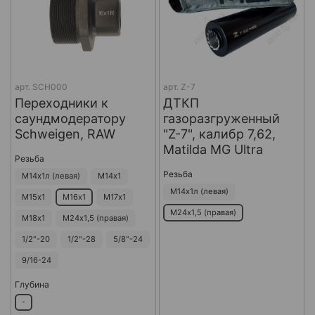
арт.
SCH000
арт.
Z-7
Переходники к
ДТКП
саундмодератору
газоразгруженный
Schweigen, RAW
"Z-7", калибр 7,62,
Matilda MG Ultra
Резьба
Резьба
М14х1л (левая)
М14х1
М14х1л (левая)
М15х1
М16х1
М17х1
М24х1,5 (правая)
М18х1
М24х1,5 (правая)
1/2"-20
1/2"-28
5/8"-24
9/16-24
Глубина
-