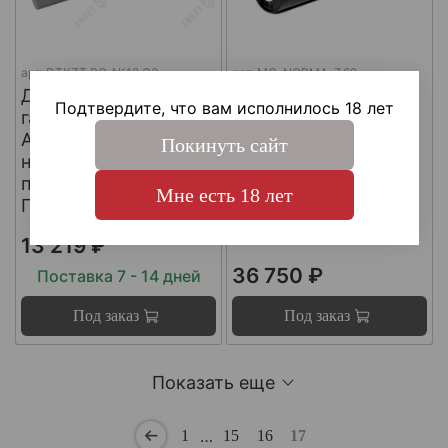
арт.
DTKZT PG АК12 G3
арт.
MG-NORMA-7.62
ДТКП
ДТКП
Подтвердите, что вам исполнилось 18 лет
газоразгруженный на
газоразгруженный
АК12 G3 (с
"NORMA" на
Покинуть сайт
несъемным
импортные
пламегасителем) ,
карабины, калибр
Мне есть 18 лет
Пафган / PufGun
30-06, Matilda MG
Ultra
13 219 ₽
36 750 ₽
Поставка 7 - 14 дней
Под заказ
Под заказ
Показать еще
…
1
15
16
17