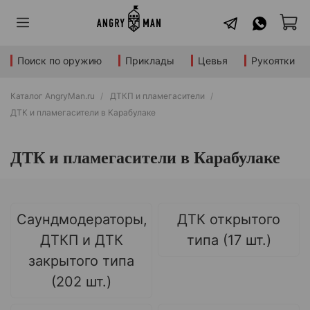
Поиск по оружию
Приклады
Цевья
Рукоятки
Каталог AngryMan.ru
ДТКП и пламегасители
ДТК и пламегасители в Карабулаке
ДТК и пламегасители в Карабулаке
Саундмодераторы,
ДТК открытого
ДТКП и ДТК
типа (17 шт.)
закрытого типа
(202 шт.)