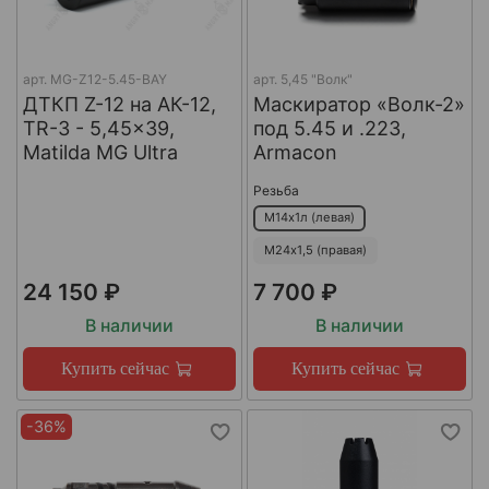
арт.
MG-Z12-5.45-BAY
арт.
5,45 "Волк"
ДТКП Z-12 на АК-12,
Маскиратор «Волк-2»
TR-3 - 5,45x39,
под 5.45 и .223,
Matilda MG Ultra
Armacon
Резьба
М14х1л (левая)
М24х1,5 (правая)
24 150 ₽
7 700 ₽
В наличии
В наличии
Купить сейчас
Купить сейчас
-36%