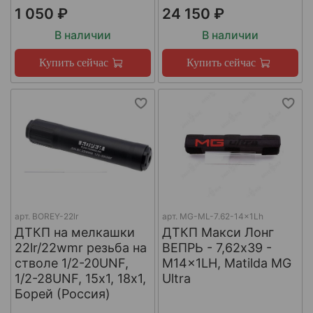
1 050 ₽
24 150 ₽
В наличии
В наличии
Купить сейчас
Купить сейчас
арт.
BOREY-22lr
арт.
MG-ML-7.62-14x1Lh
ДТКП на мелкашки
ДТКП Макси Лонг
22lr/22wmr резьба на
ВЕПРЬ - 7,62x39 -
стволе 1/2-20UNF,
M14x1LH, Matilda MG
1/2-28UNF, 15х1, 18х1,
Ultra
Борей (Россия)