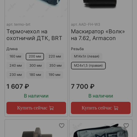
арт.
termo-brt
арт.
AAD-FH-W3
Термочехол на
Маскиратор «Волк»
охотничий ДТК, BRT
на 7.62, Armacon
Длина
Резьба
160 мм
200 мм
220 мм
М14х1л (левая)
240 мм
300 мм
350 мм
М24х1,5 (правая)
230 мм
180 мм
190 мм
1 607 ₽
7 700 ₽
В наличии
В наличии
Купить сейчас
Купить сейчас