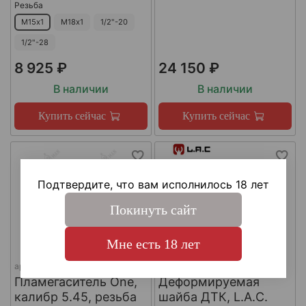
Резьба
М15х1
М18х1
1/2"-20
1/2"-28
8 925 ₽
24 150 ₽
В наличии
В наличии
Купить сейчас
Купить сейчас
Подтвердите, что вам исполнилось 18 лет
Покинуть сайт
Мне есть 18 лет
арт.
КА-Д-1
арт.
#LAC0141
Пламегаситель One,
Деформируемая
калибр 5.45, резьба
шайба ДТК, L.A.C.