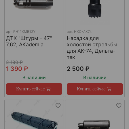
арт.
RH11XMB12Y
арт.
НХС-АК74
ДТК "Штурм - 47"
Насадка для
7,62, AKademia
холостой стрельбы
для АК-74, Дельта-
тек
2 180 ₽
1 390 ₽
2 500 ₽
В наличии
В наличии
Купить сейчас
Купить сейчас