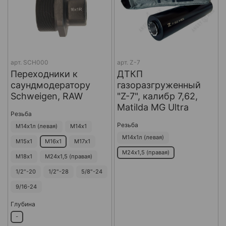
арт.
SCH000
арт.
Z-7
Переходники к
ДТКП
саундмодератору
газоразгруженный
Schweigen, RAW
"Z-7", калибр 7,62,
Matilda MG Ultra
Резьба
Резьба
М14х1л (левая)
М14х1
М14х1л (левая)
М15х1
М16х1
М17х1
М24х1,5 (правая)
М18х1
М24х1,5 (правая)
1/2"-20
1/2"-28
5/8"-24
9/16-24
Глубина
-