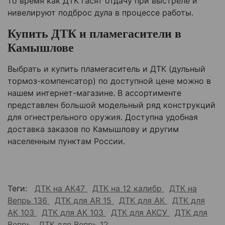
то время как ДТК гасят отдачу при выстреле и
нивелируют подброс дула в процессе работы.
Купить ДТК и пламегасители в
Камышлове
Выбрать и купить пламегаситель и ДТК (дульный
тормоз-компенсатор) по доступной цене можно в
нашем интернет-магазине. В ассортименте
представлен большой модельный ряд конструкций
для огнестрельного оружия. Доступна удобная
доставка заказов по
Камышлову
и другим
населенным пунктам России.
Теги:
ДТК на АК47
ДТК на 12 калибр
ДТК на
Вепрь 136
ДТК для AR 15
ДТК для АК
ДТК для
АК 103
ДТК для АК 103
ДТК для АКСУ
ДТК для
Вепрь
ДТК для Вепрь 12