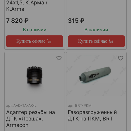
24х1,5, К.Арма /
K.Arma
7 820 ₽
315 ₽
В наличии
В наличии
Купить сейчас
Купить сейчас
арт.
AAD-TA-AK-L
арт.
BRT-PKM
Адаптер резьбы на
Газоразгруженный
ДТК «Левша»,
ДТК на ПКМ, BRT
Armacon