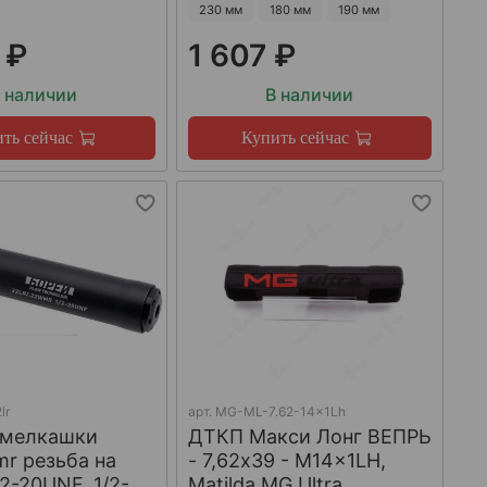
230 мм
180 мм
190 мм
 ₽
1 607 ₽
 наличии
В наличии
ть сейчас
Купить сейчас
lr
арт.
MG-ML-7.62-14x1Lh
 мелкашки
ДТКП Макси Лонг ВЕПРЬ
mr резьба на
- 7,62x39 - M14x1LH,
/2-20UNF, 1/2-
Matilda MG Ultra