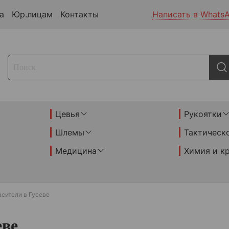
а
Юр.лицам
Контакты
Написать в Whats
Цевья
Рукоятки
Шлемы
Тактическ
Медицина
Химия и к
сители в Гусеве
еве