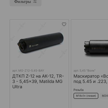
Фильтры
арт.
MG-Z12-5.45-BAY
арт.
5,45 "Волк"
ДТКП Z-12 на АК-12, TR-
Маскиратор «В
3 - 5,45x39, Matilda MG
под 5.45 и .223
Ultra
Резьба
М14х1л (левая)
М24х