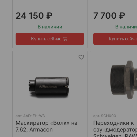
24 150 ₽
7 700 ₽
В наличии
В налич
Купить сейчас
Купить сейча
арт.
AAD-FH-W3
арт.
SCH000
Маскиратор «Волк» на
Переходники к
7.62, Armacon
саундмодерато
Schweigen, RA