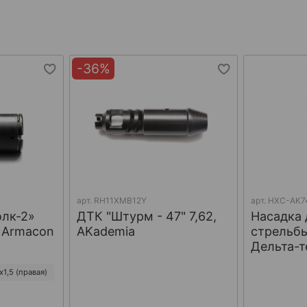
-36%
арт.
RH11XMB12Y
арт.
НХС-АК7
олк-2»
ДТК "Штурм - 47" 7,62,
Насадка 
, Armacon
AKademia
стрельбы
Дельта-т
1,5 (правая)