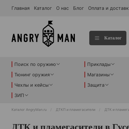
Главная
Каталог
О нас
Блог
Оплата и доставк
Каталог
Поиск по оружию
Приклады
Тюнинг оружия
Магазины
Чехлы и кейсы
Защита
ЗИП
Каталог AngryMan.ru
ДТКП и пламегасители
ДТК и пламега
ДТК и пламегасители в Гус