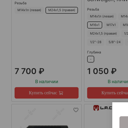
Резьба
Резьба
М14х1л (левая)
М24х1,5 (правая)
М14х1л (левая)
М14
М16х1
М17х1
М1
М24х1,5 (правая)
1/
1/2"-28
5/8"-24
Глубина
-
7 700 ₽
1 050 ₽
В наличии
В налич
Купить сейчас
Купить сейча