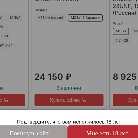
28UNF, 15
Резьба
(Россия)
х1
М15х1
М14х1л (левая)
М24х1,5 (правая)
Резьба
8х1
М15х1
М1
2"-20
1/2"-28
9/16-24
24 150 ₽
8 925
ии
В наличии
В
с
Купить сейчас
Купи
Подтвердите, что вам исполнилось 18 лет
Покинуть сайт
Мне есть 18 лет