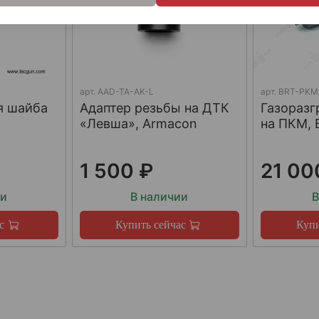
арт.
AAD-TA-AK-L
арт.
BRT-PKM
я шайба
Адаптер резьбы на ДТК
Газораз
«Левша», Armacon
на ПКМ, 
1 500 ₽
21 00
ии
В наличии
В
с
Купить сейчас
Купи