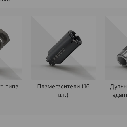
о типа
Пламегасители (16
Дульн
шт.)
адапт