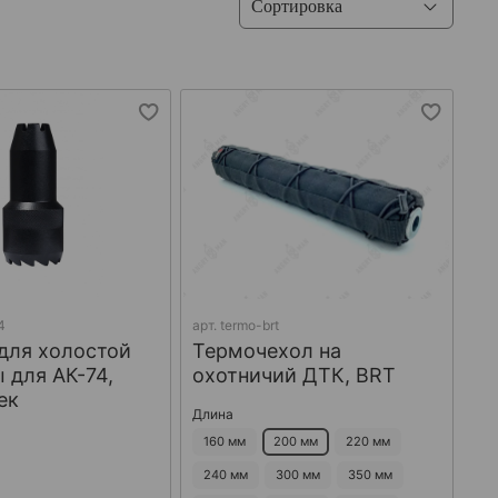
4
арт.
termo-brt
для холостой
Термочехол на
 для АК-74,
охотничий ДТК, BRT
ек
Длина
160 мм
200 мм
220 мм
240 мм
300 мм
350 мм