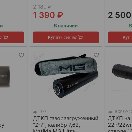
2 180 ₽
1 390 ₽
2 500
ии
В наличии
В
с
Купить сейчас
Купи
арт.
Z-7
арт.
BOREY-22
ДТКП газоразгруженный
ДТКП на
ру
"Z-7", калибр 7,62,
22lr/22w
W
Matilda MG Ultra
стволе 1