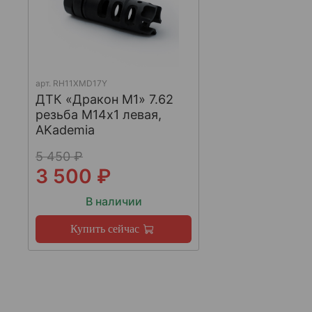
арт.
RH11XMD17Y
ДТК «Дракон М1» 7.62
резьба М14х1 левая,
AKademia
5 450 ₽
3 500 ₽
В наличии
Купить сейчас