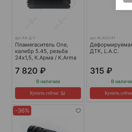
арт.
КА-Д-1
арт.
#LAC0141
Пламегаситель One,
Деформируема
калибр 5.45, резьба
ДТК, L.A.C.
24х1,5, К.Арма / K.Arma
7 820 ₽
315 ₽
В наличии
В налич
Купить сейчас
Купить сейча
-36%