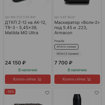
арт.
MG-Z12-5.45-BAY
арт.
5,45 "Волк"
ДТКП Z-12 на АК-12,
Маскиратор «Волк-2»
TR-3 - 5,45x39,
под 5.45 и .223,
Matilda MG Ultra
Armacon
Резьба
М14х1л (левая)
М24х1,5 (правая)
24 150 ₽
7 700 ₽
В наличии
В наличии
Купить сейчас
Купить сейчас
-36%