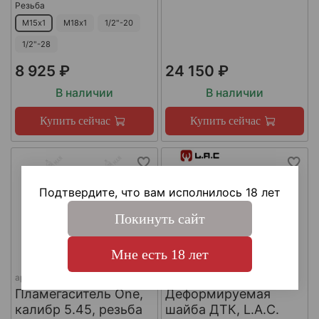
Резьба
М15х1
М18х1
1/2"-20
1/2"-28
8 925 ₽
24 150 ₽
В наличии
В наличии
Купить сейчас
Купить сейчас
Подтвердите, что вам исполнилось 18 лет
Покинуть сайт
Мне есть 18 лет
арт.
КА-Д-1
арт.
#LAC0141
Пламегаситель One,
Деформируемая
калибр 5.45, резьба
шайба ДТК, L.A.C.