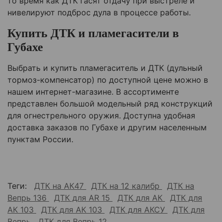
то время как ДТК гасят отдачу при выстреле и
нивелируют подброс дула в процессе работы.
Купить ДТК и пламегасители в
Губахе
Выбрать и купить пламегаситель и ДТК (дульный
тормоз-компенсатор) по доступной цене можно в
нашем интернет-магазине. В ассортименте
представлен большой модельный ряд конструкций
для огнестрельного оружия. Доступна удобная
доставка заказов по
Губахе
и другим населенным
пунктам России.
Теги:
ДТК на АК47
ДТК на 12 калибр
ДТК на
Вепрь 136
ДТК для AR 15
ДТК для АК
ДТК для
АК 103
ДТК для АК 103
ДТК для АКСУ
ДТК для
Вепрь
ДТК для Вепрь 12