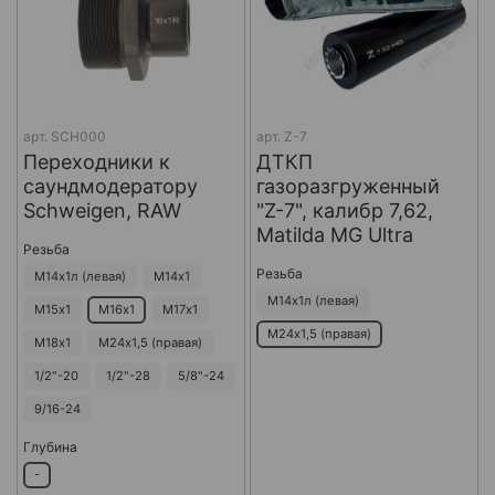
арт.
SCH000
арт.
Z-7
Переходники к
ДТКП
саундмодератору
газоразгруженный
Schweigen, RAW
"Z-7", калибр 7,62,
Matilda MG Ultra
Резьба
Резьба
М14х1л (левая)
М14х1
М14х1л (левая)
М15х1
М16х1
М17х1
М24х1,5 (правая)
М18х1
М24х1,5 (правая)
1/2"-20
1/2"-28
5/8"-24
9/16-24
Глубина
-