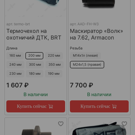
арт.
termo-brt
арт.
AAD-FH-W3
Термочехол на
Маскиратор «Волк»
охотничий ДТК, BRT
на 7.62, Armacon
Длина
Резьба
160 мм
200 мм
220 мм
М14х1л (левая)
240 мм
300 мм
350 мм
М24х1,5 (правая)
230 мм
180 мм
190 мм
1 607 ₽
7 700 ₽
В наличии
В наличии
Купить сейчас
Купить сейчас