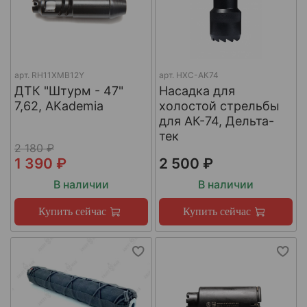
арт.
RH11XMB12Y
арт.
НХС-АК74
ДТК "Штурм - 47"
Насадка для
7,62, AKademia
холостой стрельбы
для АК-74, Дельта-
тек
2 180 ₽
1 390 ₽
2 500 ₽
В наличии
В наличии
Купить сейчас
Купить сейчас