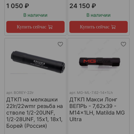
1 050 ₽
24 150 ₽
В наличии
В наличии
Купить сейчас
Купить сейчас
арт.
BOREY-22lr
арт.
MG-ML-7.62-14x1Lh
ДТКП на мелкашки
ДТКП Макси Лонг
22lr/22wmr резьба на
ВЕПРЬ - 7,62x39 -
стволе 1/2-20UNF,
M14x1LH, Matilda MG
1/2-28UNF, 15х1, 18х1,
Ultra
Борей (Россия)