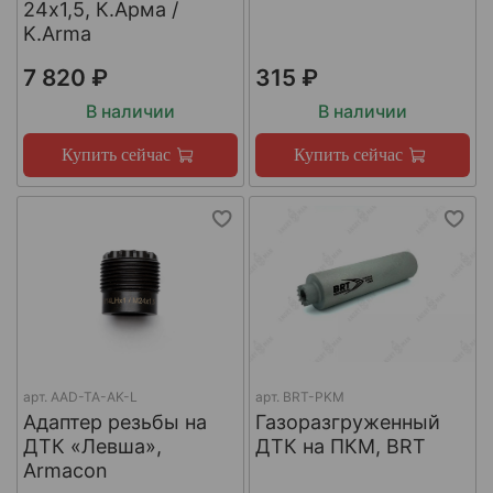
24х1,5, К.Арма /
K.Arma
7 820 ₽
315 ₽
В наличии
В наличии
Купить сейчас
Купить сейчас
арт.
AAD-TA-AK-L
арт.
BRT-PKM
Адаптер резьбы на
Газоразгруженный
ДТК «Левша»,
ДТК на ПКМ, BRT
Armacon