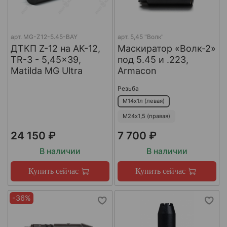
арт.
MG-Z12-5.45-BAY
арт.
5,45 "Волк"
ДТКП Z-12 на АК-12,
Маскиратор «Волк-2»
TR-3 - 5,45x39,
под 5.45 и .223,
Matilda MG Ultra
Armacon
Резьба
М14х1л (левая)
М24х1,5 (правая)
24 150 ₽
7 700 ₽
В наличии
В наличии
Купить сейчас
Купить сейчас
-36%