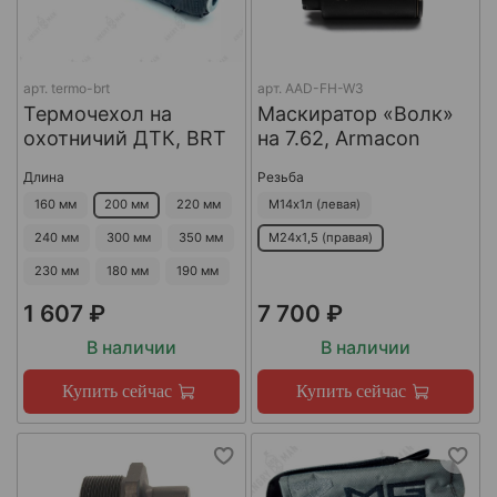
арт.
termo-brt
арт.
AAD-FH-W3
Термочехол на
Маскиратор «Волк»
охотничий ДТК, BRT
на 7.62, Armacon
Длина
Резьба
160 мм
200 мм
220 мм
М14х1л (левая)
240 мм
300 мм
350 мм
М24х1,5 (правая)
230 мм
180 мм
190 мм
1 607 ₽
7 700 ₽
В наличии
В наличии
Купить сейчас
Купить сейчас