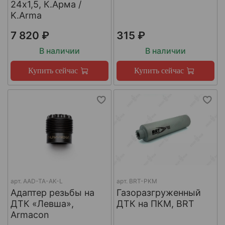
24х1,5, К.Арма /
K.Arma
7 820 ₽
315 ₽
В наличии
В наличии
Купить сейчас
Купить сейчас
арт.
AAD-TA-AK-L
арт.
BRT-PKM
Адаптер резьбы на
Газоразгруженный
ДТК «Левша»,
ДТК на ПКМ, BRT
Armacon