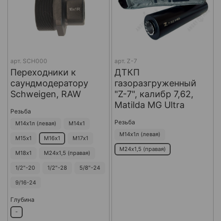
арт.
SCH000
арт.
Z-7
Переходники к
ДТКП
саундмодератору
газоразгруженный
Schweigen, RAW
"Z-7", калибр 7,62,
Matilda MG Ultra
Резьба
Резьба
М14х1л (левая)
М14х1
М14х1л (левая)
М15х1
М16х1
М17х1
М24х1,5 (правая)
М18х1
М24х1,5 (правая)
1/2"-20
1/2"-28
5/8"-24
9/16-24
Глубина
-