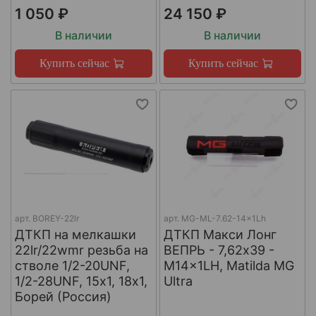
1 050 ₽
24 150 ₽
В наличии
В наличии
Купить сейчас
Купить сейчас
арт.
BOREY-22lr
арт.
MG-ML-7.62-14x1Lh
ДТКП на мелкашки
ДТКП Макси Лонг
22lr/22wmr резьба на
ВЕПРЬ - 7,62x39 -
стволе 1/2-20UNF,
M14x1LH, Matilda MG
1/2-28UNF, 15х1, 18х1,
Ultra
Борей (Россия)