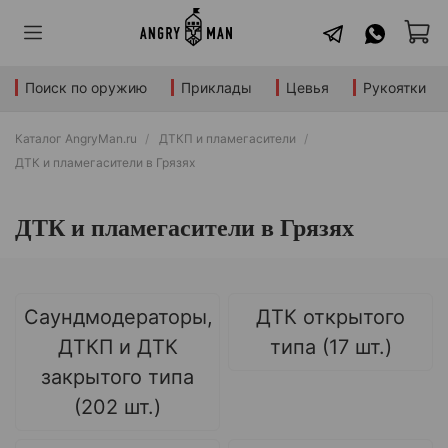
Поиск по оружию
Приклады
Цевья
Рукоятки
Каталог AngryMan.ru
ДТКП и пламегасители
ДТК и пламегасители в Грязях
ДТК и пламегасители в Грязях
Саундмодераторы,
ДТК открытого
ДТКП и ДТК
типа (17 шт.)
закрытого типа
(202 шт.)