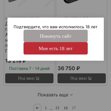
арт.
DTKZT PG АК12 G3
арт.
MG-NORMA-7.62
ДТКП
ДТКП
Подтвердите, что вам исполнилось 18 лет
газоразгруженный на
газоразгруженный
АК12 G3 (с
"NORMA" на
Покинуть сайт
несъемным
импортные
пламегасителем) ,
карабины, калибр
Мне есть 18 лет
Пафган / PufGun
30-06, Matilda MG
Ultra
13 219 ₽
36 750 ₽
Поставка 7 - 14 дней
Под заказ
Под заказ
Показать еще
…
1
15
16
17