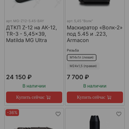
арт.
MG-Z12-5.45-BAY
арт.
5,45 "Волк"
ДТКП Z-12 на АК-12,
Маскиратор «Волк-2»
TR-3 - 5,45x39,
под 5.45 и .223,
Matilda MG Ultra
Armacon
Резьба
М14х1л (левая)
М24х1,5 (правая)
24 150 ₽
7 700 ₽
В наличии
В наличии
Купить сейчас
Купить сейчас
-36%