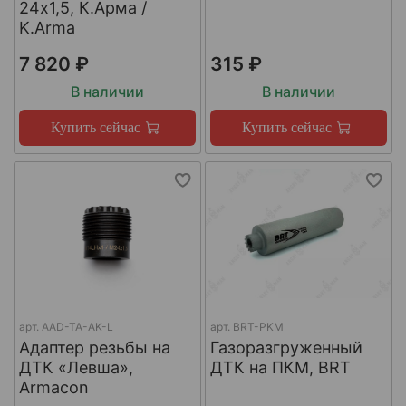
24х1,5, К.Арма /
K.Arma
7 820 ₽
315 ₽
В наличии
В наличии
Купить сейчас
Купить сейчас
арт.
AAD-TA-AK-L
арт.
BRT-PKM
Адаптер резьбы на
Газоразгруженный
ДТК «Левша»,
ДТК на ПКМ, BRT
Armacon