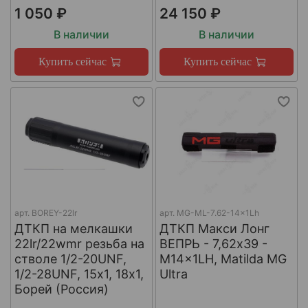
1 050 ₽
24 150 ₽
В наличии
В наличии
Купить сейчас
Купить сейчас
арт.
BOREY-22lr
арт.
MG-ML-7.62-14x1Lh
ДТКП на мелкашки
ДТКП Макси Лонг
22lr/22wmr резьба на
ВЕПРЬ - 7,62x39 -
стволе 1/2-20UNF,
M14x1LH, Matilda MG
1/2-28UNF, 15х1, 18х1,
Ultra
Борей (Россия)