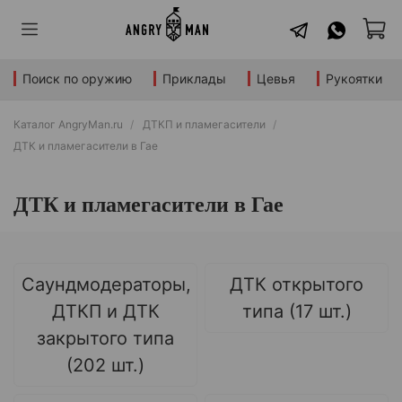
Поиск по оружию
Приклады
Цевья
Рукоятки
Каталог AngryMan.ru
ДТКП и пламегасители
ДТК и пламегасители в Гае
ДТК и пламегасители в Гае
Саундмодераторы,
ДТК открытого
ДТКП и ДТК
типа (17 шт.)
закрытого типа
(202 шт.)