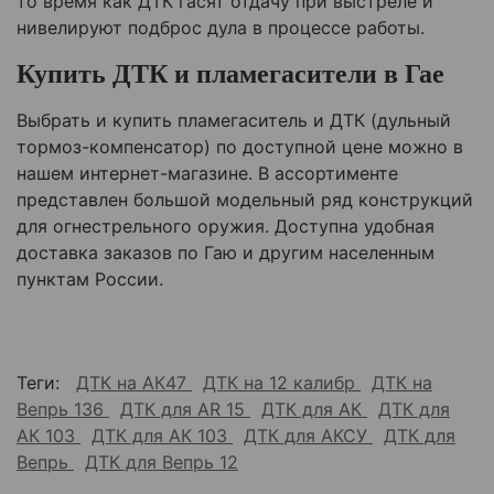
то время как ДТК гасят отдачу при выстреле и
нивелируют подброс дула в процессе работы.
Купить ДТК и пламегасители в Гае
Выбрать и купить пламегаситель и ДТК (дульный
тормоз-компенсатор) по доступной цене можно в
нашем интернет-магазине. В ассортименте
представлен большой модельный ряд конструкций
для огнестрельного оружия. Доступна удобная
доставка заказов по Гаю и другим населенным
пунктам России.
Теги:
ДТК на АК47
ДТК на 12 калибр
ДТК на
Вепрь 136
ДТК для AR 15
ДТК для АК
ДТК для
АК 103
ДТК для АК 103
ДТК для АКСУ
ДТК для
Вепрь
ДТК для Вепрь 12