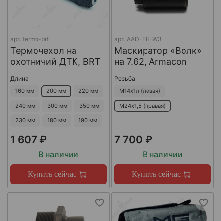
арт.
termo-brt
арт.
AAD-FH-W3
Термочехол на
Маскиратор «Волк»
охотничий ДТК, BRT
на 7.62, Armacon
Длина
Резьба
160 мм
200 мм
220 мм
М14х1л (левая)
240 мм
300 мм
350 мм
М24х1,5 (правая)
230 мм
180 мм
190 мм
1 607 ₽
7 700 ₽
В наличии
В наличии
Купить сейчас
Купить сейчас