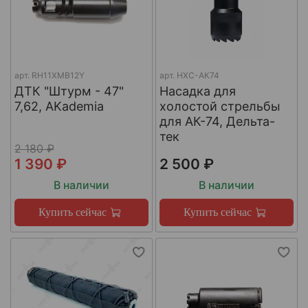
арт.
RH11XMB12Y
арт.
НХС-АК74
ДТК "Штурм - 47"
Насадка для
7,62, AKademia
холостой стрельбы
для АК-74, Дельта-
тек
2 180 ₽
1 390 ₽
2 500 ₽
В наличии
В наличии
Купить сейчас
Купить сейчас