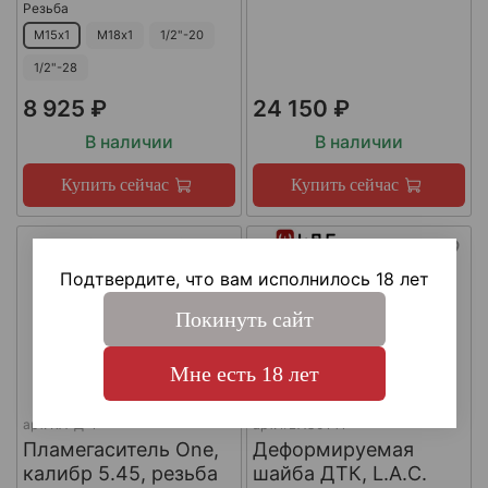
Резьба
М15х1
М18х1
1/2"-20
1/2"-28
8 925 ₽
24 150 ₽
В наличии
В наличии
Купить сейчас
Купить сейчас
Подтвердите, что вам исполнилось 18 лет
Покинуть сайт
Мне есть 18 лет
арт.
КА-Д-1
арт.
#LAC0141
Пламегаситель One,
Деформируемая
калибр 5.45, резьба
шайба ДТК, L.A.C.