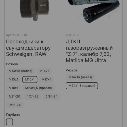
арт.
SCH000
арт.
Z-7
Переходники к
ДТКП
саундмодератору
газоразгруженный
Schweigen, RAW
"Z-7", калибр 7,62,
Matilda MG Ultra
Резьба
Резьба
М14х1л (левая)
М14х1
М14х1л (левая)
М15х1
М16х1
М17х1
М24х1,5 (правая)
М18х1
М24х1,5 (правая)
1/2"-20
1/2"-28
5/8"-24
9/16-24
Глубина
-