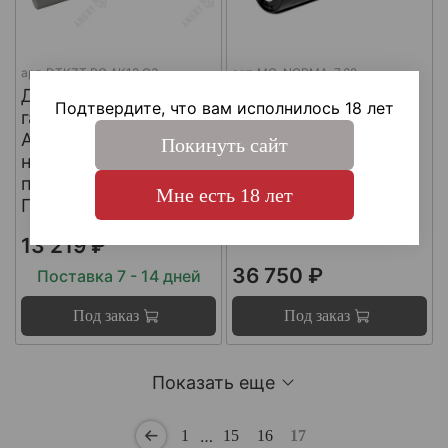
арт.
DTKZT PG АК12 G3
арт.
MG-NORMA-7.62
ДТКП
ДТКП
Подтвердите, что вам исполнилось 18 лет
газоразгруженный на
газоразгруженный
АК12 G3 (с
"NORMA" на
Покинуть сайт
несъемным
импортные
пламегасителем) ,
карабины, калибр
Мне есть 18 лет
Пафган / PufGun
30-06, Matilda MG
Ultra
13 219 ₽
36 750 ₽
Поставка 7 - 14 дней
Под заказ
Под заказ
Показать еще
…
1
15
16
17