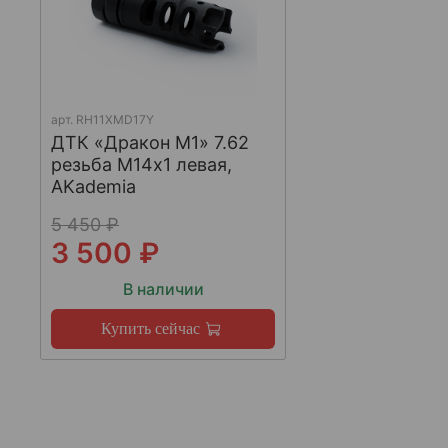
арт.
RH11XMD17Y
ДТК «Дракон М1» 7.62
резьба М14х1 левая,
AKademia
5 450 ₽
3 500 ₽
В наличии
Купить сейчас