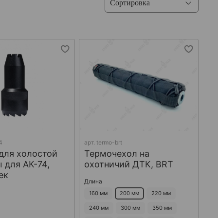
4
арт.
termo-brt
для холостой
Термочехол на
 для АК-74,
охотничий ДТК, BRT
ек
Длина
160 мм
200 мм
220 мм
240 мм
300 мм
350 мм