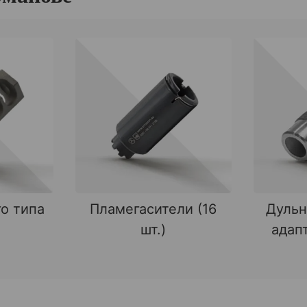
о типа
Пламегасители (16
Дульн
шт.)
адапт