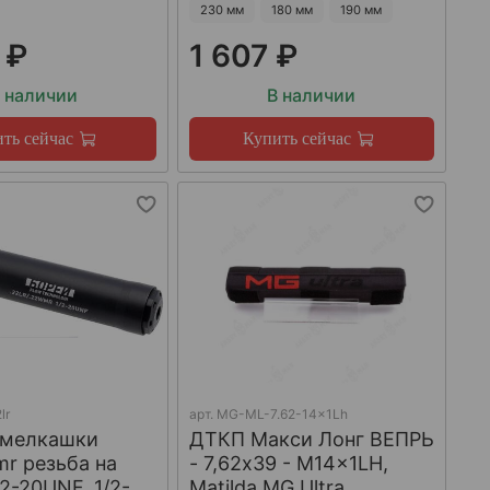
230 мм
180 мм
190 мм
 ₽
1 607 ₽
 наличии
В наличии
ть сейчас
Купить сейчас
lr
арт.
MG-ML-7.62-14x1Lh
 мелкашки
ДТКП Макси Лонг ВЕПРЬ
mr резьба на
- 7,62x39 - M14x1LH,
/2-20UNF, 1/2-
Matilda MG Ultra