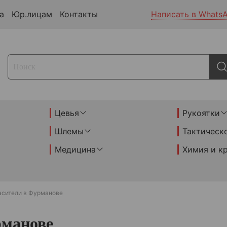
а
Юр.лицам
Контакты
Написать в Whats
Цевья
Рукоятки
Шлемы
Тактическ
Медицина
Химия и к
асители в Фурманове
рманове