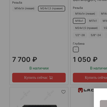
Резьба
Резьба
М14х1л (левая)
М24х1,5 (правая)
М14х1л (левая)
М14
М16х1
М17х1
М1
М24х1,5 (правая)
1/
1/2"-28
5/8"-24
Глубина
-
7 700 ₽
1 050 ₽
В наличии
В налич
Купить сейчас
Купить сейча