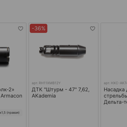
-36%
арт.
RH11XMB12Y
арт.
НХС-АК7
олк-2»
ДТК "Штурм - 47" 7,62,
Насадка 
, Armacon
AKademia
стрельбы
Дельта-т
1,5 (правая)