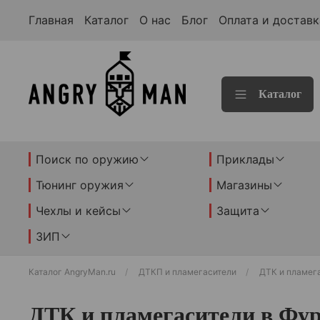
Главная
Каталог
О нас
Блог
Оплата и доставк
Каталог
Поиск по оружию
Приклады
Тюнинг оружия
Магазины
Чехлы и кейсы
Защита
ЗИП
Каталог AngryMan.ru
ДТКП и пламегасители
ДТК и пламег
ДТК и пламегасители в Фу