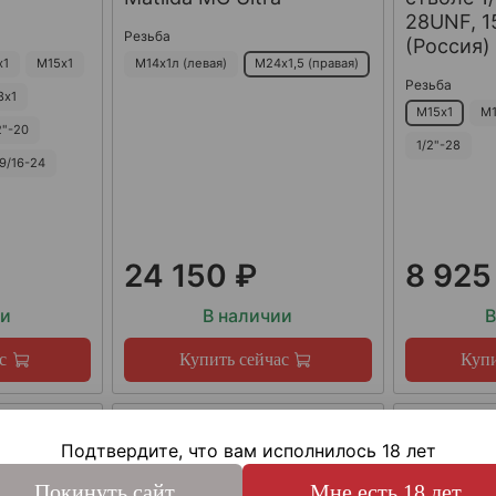
28UNF, 15
Резьба
(Россия)
х1
М15х1
М14х1л (левая)
М24х1,5 (правая)
Резьба
8х1
М15х1
М1
2"-20
1/2"-28
9/16-24
24 150 ₽
8 925
ии
В наличии
В
с
Купить сейчас
Купи
Подтвердите, что вам исполнилось 18 лет
Покинуть сайт
Мне есть 18 лет