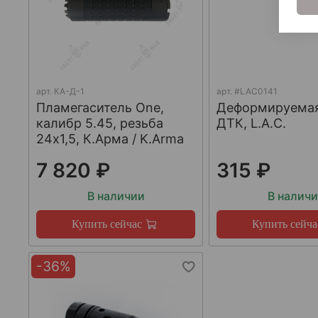
арт.
КА-Д-1
арт.
#LAC0141
Пламегаситель One,
Деформируема
калибр 5.45, резьба
ДТК, L.A.C.
24х1,5, К.Арма / K.Arma
7 820 ₽
315 ₽
В наличии
В налич
Купить сейчас
Купить сейча
-36%