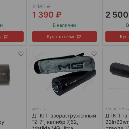
2 180 ₽
1 390 ₽
2 500
ии
В наличии
В
с
Купить сейчас
Купи
арт.
Z-7
арт.
BOREY-22
ДТКП газоразгруженный
ДТКП на
ру
"Z-7", калибр 7,62,
22lr/22w
W
Matilda MG Ultra
стволе 1