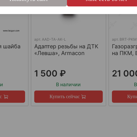
арт.
AAD-TA-AK-L
арт.
BRT-PKM
я шайба
Адаптер резьбы на ДТК
Газораз
«Левша», Armacon
на ПКМ, 
1 500 ₽
21 00
ии
В наличии
В
с
Купить сейчас
Купи