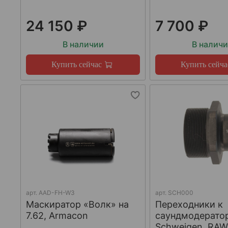
24 150 ₽
7 700 ₽
В наличии
В налич
Купить сейчас
Купить сейча
арт.
AAD-FH-W3
арт.
SCH000
Маскиратор «Волк» на
Переходники к
7.62, Armacon
саундмодерато
Schweigen, RA