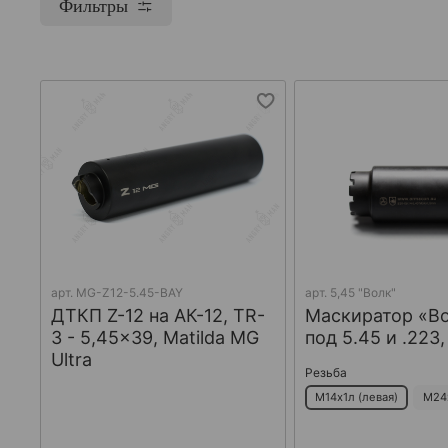
Фильтры
арт.
MG-Z12-5.45-BAY
арт.
5,45 "Волк"
ДТКП Z-12 на АК-12, TR-
Маскиратор «В
3 - 5,45x39, Matilda MG
под 5.45 и .223
Ultra
Резьба
М14х1л (левая)
М24х