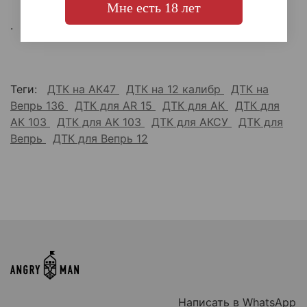
Мне есть 18 лет
.
Теги:
ДТК на АК47
ДТК на 12 калибр
ДТК на
Вепрь 136
ДТК для AR 15
ДТК для АК
ДТК для
АК 103
ДТК для АК 103
ДТК для АКСУ
ДТК для
Вепрь
ДТК для Вепрь 12
Написать в WhatsApp