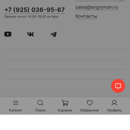
sales@angryman.ru
+7 (925) 036-95-67
Контакты
Звонки: пн-пт 10.00-18.00 по Мск
Каталог
Поиск
Корзина
Избранное
Профиль