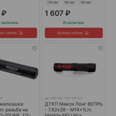
230 мм
180 мм
190 мм
 ₽
1 607 ₽
 наличии
В наличии
ть сейчас
Купить сейчас
lr
арт.
MG-ML-7.62-14x1Lh
 мелкашки
ДТКП Макси Лонг ВЕПРЬ
mr резьба на
- 7,62x39 - M14x1LH,
/2-20UNF, 1/2-
Matilda MG Ultra