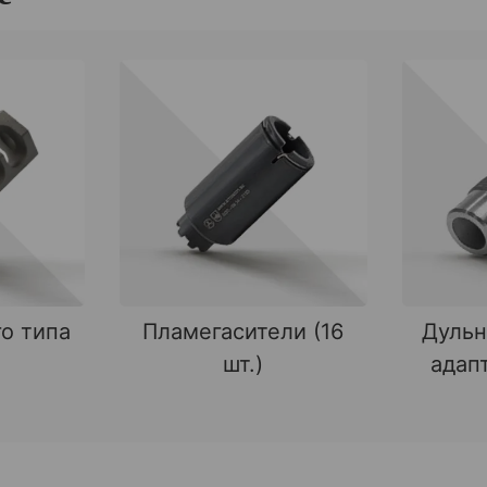
о типа
Пламегасители (16
Дульн
шт.)
адапт