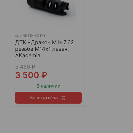
арт.
RH11XMD17Y
ДТК «Дракон М1» 7.62
резьба М14х1 левая,
AKademia
5 450 ₽
3 500 ₽
В наличии
Купить сейчас