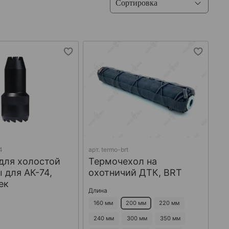
4
арт.
termo-brt
для холостой
Термочехол на
 для АК-74,
охотничий ДТК, BRT
ек
Длина
160 мм
200 мм
220 мм
240 мм
300 мм
350 мм