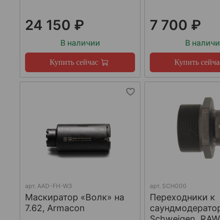
24 150 ₽
7 700 ₽
В наличии
В налич
Купить сейчас
Купить сейча
арт.
AAD-FH-W3
арт.
SCH000
Маскиратор «Волк» на
Переходники к
7.62, Armacon
саундмодерато
Schweigen, RA