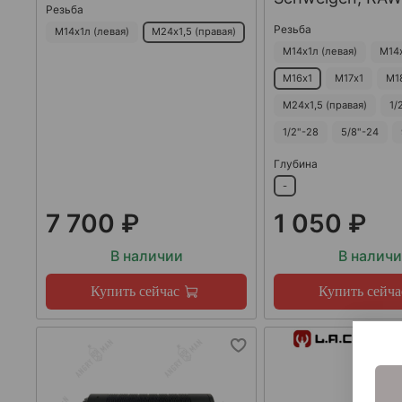
Резьба
Резьба
М14х1л (левая)
М24х1,5 (правая)
М14х1л (левая)
М14
М16х1
М17х1
М1
М24х1,5 (правая)
1/
1/2"-28
5/8"-24
Глубина
-
7 700 ₽
1 050 ₽
В наличии
В налич
Купить сейчас
Купить сейча