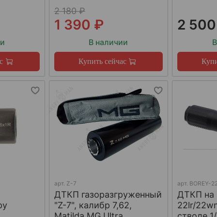
2 180 ₽
1 390 ₽
2 500
ии
В наличии
В
с
Купить сейчас
Купи
арт.
Z-7
арт.
BOREY-22
ДТКП газоразгруженный
ДТКП на
ру
"Z-7", калибр 7,62,
22lr/22w
W
Matilda MG Ultra
стволе 1