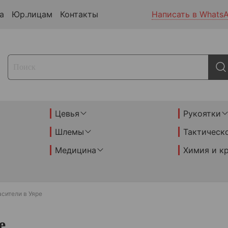
а
Юр.лицам
Контакты
Написать в Whats
Цевья
Рукоятки
Шлемы
Тактическ
Медицина
Химия и к
сители в Уяре
е