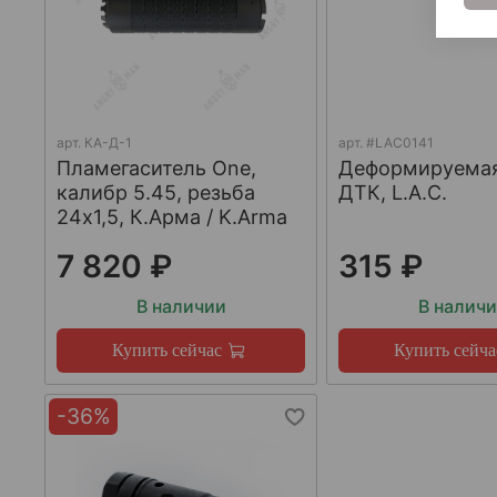
арт.
КА-Д-1
арт.
#LAC0141
Пламегаситель One,
Деформируема
калибр 5.45, резьба
ДТК, L.A.C.
24х1,5, К.Арма / K.Arma
7 820 ₽
315 ₽
В наличии
В налич
Купить сейчас
Купить сейча
-36%