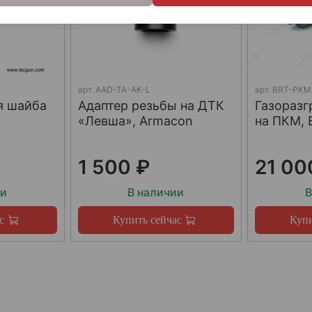
арт.
AAD-TA-AK-L
арт.
BRT-PKM
я шайба
Адаптер резьбы на ДТК
Газораз
«Левша», Armacon
на ПКМ, 
1 500 ₽
21 00
ии
В наличии
В
с
Купить сейчас
Купи