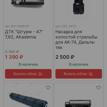
арт.
RH11XMB12Y
арт.
НХС-АК74
ДТК "Штурм - 47"
Насадка для
7,62, AKademia
холостой стрельбы
для АК-74, Дельта-
тек
2 180 ₽
1 390 ₽
2 500 ₽
В наличии
В наличии
Купить сейчас
Купить сейчас