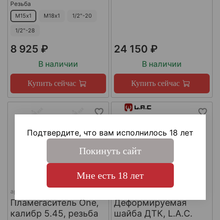
Резьба
М15х1
М18х1
1/2"-20
1/2"-28
8 925 ₽
24 150 ₽
В наличии
В наличии
Купить сейчас
Купить сейчас
Подтвердите, что вам исполнилось 18 лет
Покинуть сайт
Мне есть 18 лет
арт.
КА-Д-1
арт.
#LAC0141
Пламегаситель One,
Деформируемая
калибр 5.45, резьба
шайба ДТК, L.A.C.