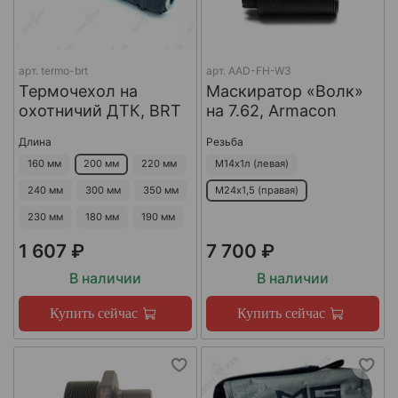
арт.
termo-brt
арт.
AAD-FH-W3
Термочехол на
Маскиратор «Волк»
охотничий ДТК, BRT
на 7.62, Armacon
Длина
Резьба
160 мм
200 мм
220 мм
М14х1л (левая)
240 мм
300 мм
350 мм
М24х1,5 (правая)
230 мм
180 мм
190 мм
1 607 ₽
7 700 ₽
В наличии
В наличии
Купить сейчас
Купить сейчас