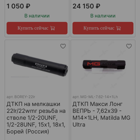
1 050 ₽
24 150 ₽
В наличии
В наличии
Купить сейчас
Купить сейчас
арт.
BOREY-22lr
арт.
MG-ML-7.62-14x1Lh
ДТКП на мелкашки
ДТКП Макси Лонг
22lr/22wmr резьба на
ВЕПРЬ - 7,62x39 -
стволе 1/2-20UNF,
M14x1LH, Matilda MG
1/2-28UNF, 15х1, 18х1,
Ultra
Борей (Россия)