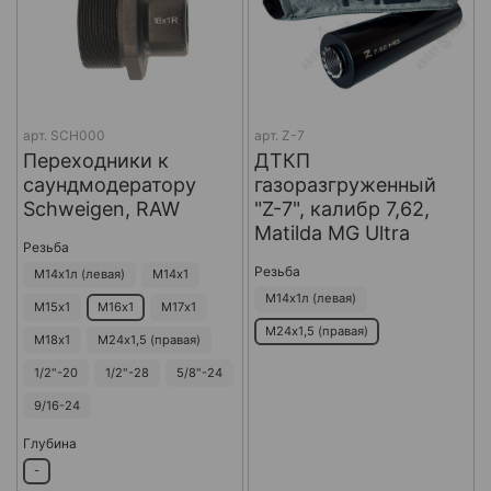
арт.
SCH000
арт.
Z-7
Переходники к
ДТКП
саундмодератору
газоразгруженный
Schweigen, RAW
"Z-7", калибр 7,62,
Matilda MG Ultra
Резьба
Резьба
М14х1л (левая)
М14х1
М14х1л (левая)
М15х1
М16х1
М17х1
М24х1,5 (правая)
М18х1
М24х1,5 (правая)
1/2"-20
1/2"-28
5/8"-24
9/16-24
Глубина
-