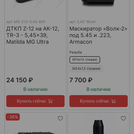
арт.
MG-Z12-5.45-BAY
арт.
5,45 "Волк"
ДТКП Z-12 на АК-12,
Маскиратор «Волк-2»
TR-3 - 5,45x39,
под 5.45 и .223,
Matilda MG Ultra
Armacon
Резьба
М14х1л (левая)
М24х1,5 (правая)
24 150 ₽
7 700 ₽
В наличии
В наличии
Купить сейчас
Купить сейчас
-36%