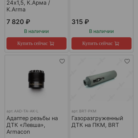
24х1,5, К.Арма /
K.Arma
7 820 ₽
315 ₽
В наличии
В наличии
Купить сейчас
Купить сейчас
арт.
AAD-TA-AK-L
арт.
BRT-PKM
Адаптер резьбы на
Газоразгруженный
ДТК «Левша»,
ДТК на ПКМ, BRT
Armacon