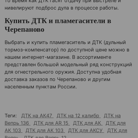
то время как ДТК гасят отдачу при выстреле и
нивелируют подброс дула в процессе работы.
Купить ДТК и пламегасители в
Черепаново
Выбрать и купить пламегаситель и ДТК (дульный
тормоз-компенсатор) по доступной цене можно в
нашем интернет-магазине. В ассортименте
представлен большой модельный ряд конструкций
для огнестрельного оружия. Доступна удобная
доставка заказов по
Черепаново
и другим
населенным пунктам России.
Теги:
ДТК на АК47
ДТК на 12 калибр
ДТК на
Вепрь 136
ДТК для AR 15
ДТК для АК
ДТК для
АК 103
ДТК для АК 103
ДТК для АКСУ
ДТК для
Вепрь
ДТК для Вепрь 12