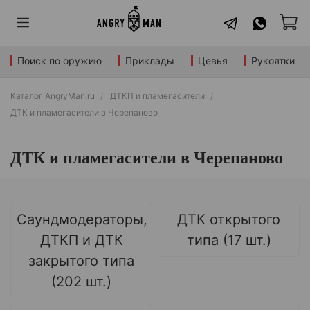
Поиск по оружию
Приклады
Цевья
Рукоятки
Каталог AngryMan.ru
ДТКП и пламегасители
ДТК и пламегасители в Черепаново
ДТК и пламегасители в Черепаново
Саундмодераторы,
ДТК открытого
ДТКП и ДТК
типа (17 шт.)
закрытого типа
(202 шт.)