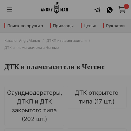
Поиск по оружию
Приклады
Цевья
Рукоятки
Каталог AngryMan.ru
ДТКП и пламегасители
ДТК и пламегасители в Чегеме
ДТК и пламегасители в Чегеме
Саундмодераторы,
ДТК открытого
ДТКП и ДТК
типа (17 шт.)
закрытого типа
(202 шт.)