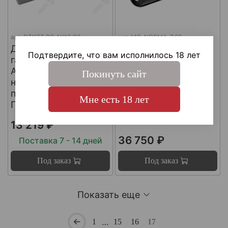
арт.
DTKZT PG АК12 G3
арт.
MG-NORMA-7.62
ДТКП
ДТКП
Подтвердите, что вам исполнилось 18 лет
газоразгруженный на
газоразгруженный
АК12 G3 (с
"NORMA" на
Покинуть сайт
несъемным
импортные
пламегасителем) ,
карабины, калибр
Мне есть 18 лет
Пафган / PufGun
30-06, Matilda MG
Ultra
13 219 ₽
36 750 ₽
Поставка 7 - 14 дней
Под заказ
Под заказ
Показать еще
…
1
15
16
17