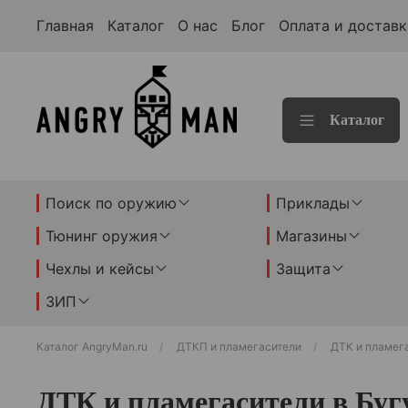
Главная
Каталог
О нас
Блог
Оплата и доставк
Каталог
Поиск по оружию
Приклады
Тюнинг оружия
Магазины
Чехлы и кейсы
Защита
ЗИП
Каталог AngryMan.ru
ДТКП и пламегасители
ДТК и пламег
ДТК и пламегасители в Буг