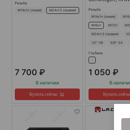
Резьба
Резьба
М14х1л (левая)
М24х1,5 (правая)
М14х1л (левая)
М14
М16х1
М17х1
М1
М24х1,5 (правая)
1/
1/2"-28
5/8"-24
Глубина
-
7 700 ₽
1 050 ₽
В наличии
В налич
Купить сейчас
Купить сейча