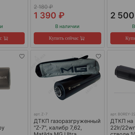
2 180 ₽
1 390 ₽
2 500
ии
В наличии
В
с
Купить сейчас
Купи
арт.
Z-7
арт.
BOREY-22
ДТКП газоразгруженный
ДТКП на
ру
"Z-7", калибр 7,62,
22lr/22w
W
Matilda MG Ultra
стволе 1