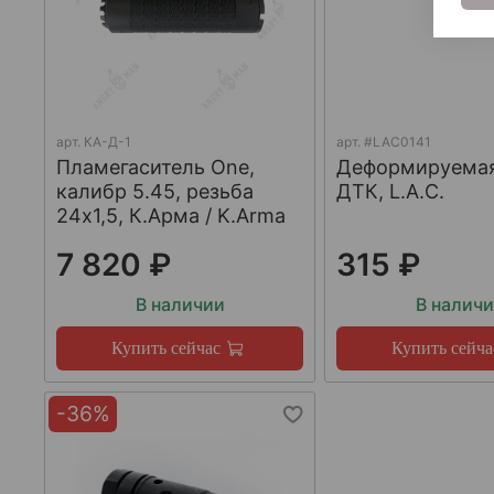
арт.
КА-Д-1
арт.
#LAC0141
Пламегаситель One,
Деформируема
калибр 5.45, резьба
ДТК, L.A.C.
24х1,5, К.Арма / K.Arma
7 820 ₽
315 ₽
В наличии
В налич
Купить сейчас
Купить сейча
-36%