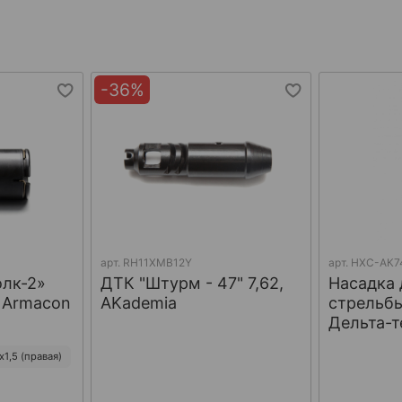
-36%
арт.
RH11XMB12Y
арт.
НХС-АК7
олк-2»
ДТК "Штурм - 47" 7,62,
Насадка 
, Armacon
AKademia
стрельбы
Дельта-т
1,5 (правая)