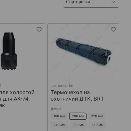
4
арт.
termo-brt
для холостой
Термочехол на
 для АК-74,
охотничий ДТК, BRT
ек
Длина
160 мм
200 мм
220 мм
240 мм
300 мм
350 мм