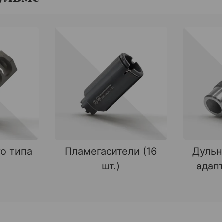
о типа
Пламегасители (16
Дульн
шт.)
адапт