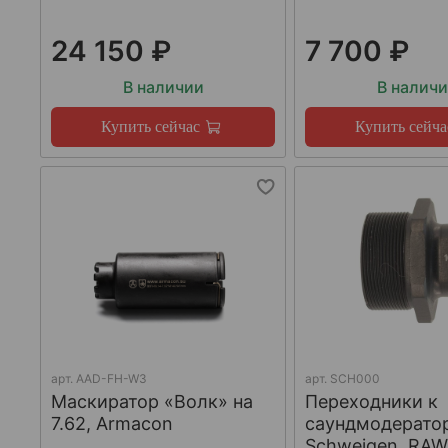
24 150 ₽
7 700 ₽
В наличии
В налич
Купить сейчас
Купить сейча
арт.
AAD-FH-W3
арт.
SCH000
Маскиратор «Волк» на
Переходники к
7.62, Armacon
саундмодерато
Schweigen, RA