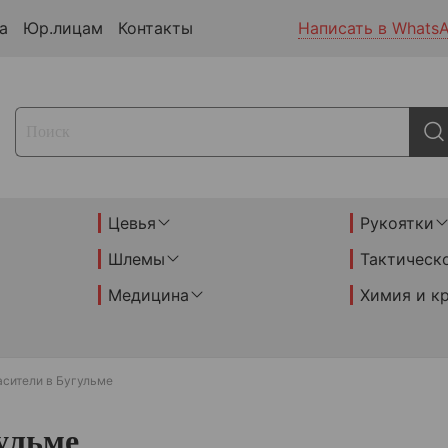
а
Юр.лицам
Контакты
Написать в Whats
Цевья
Рукоятки
Шлемы
Тактическ
Медицина
Химия и к
асители в Бугульме
ульме