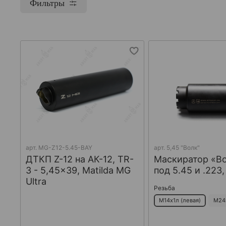
Фильтры
арт.
MG-Z12-5.45-BAY
арт.
5,45 "Волк"
ДТКП Z-12 на АК-12, TR-
Маскиратор «В
3 - 5,45x39, Matilda MG
под 5.45 и .223
Ultra
Резьба
М14х1л (левая)
М24х