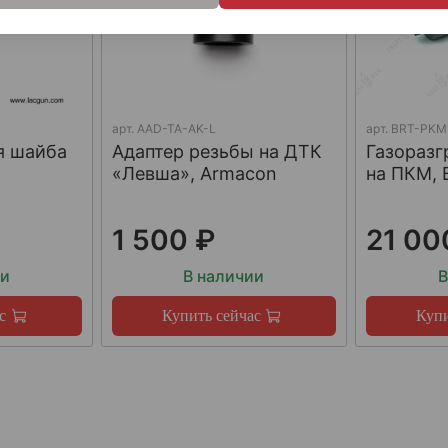
арт.
AAD-TA-AK-L
арт.
BRT-PKM
я шайба
Адаптер резьбы на ДТК
Газораз
«Левша», Armacon
на ПКМ, 
1 500 ₽
21 00
ии
В наличии
В
с
Купить сейчас
Купи