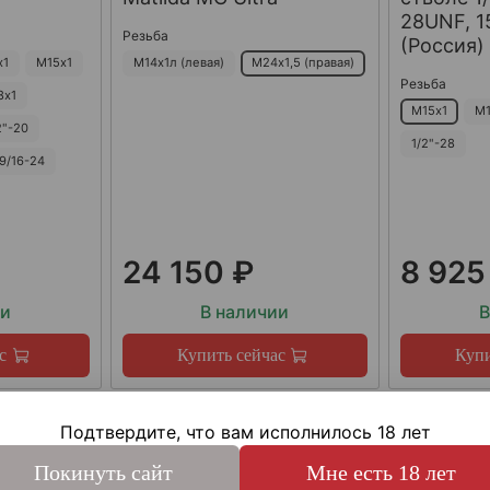
28UNF, 15
Резьба
(Россия)
х1
М15х1
М14х1л (левая)
М24х1,5 (правая)
Резьба
8х1
М15х1
М1
2"-20
1/2"-28
9/16-24
24 150 ₽
8 925
ии
В наличии
В
с
Купить сейчас
Купи
Подтвердите, что вам исполнилось 18 лет
Покинуть сайт
Мне есть 18 лет