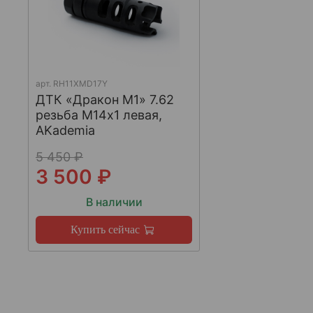
арт.
RH11XMD17Y
ДТК «Дракон М1» 7.62
резьба М14х1 левая,
AKademia
5 450 ₽
3 500 ₽
В наличии
Купить сейчас