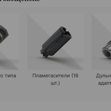
о типа
Пламегасители (16
Дульн
шт.)
адапт