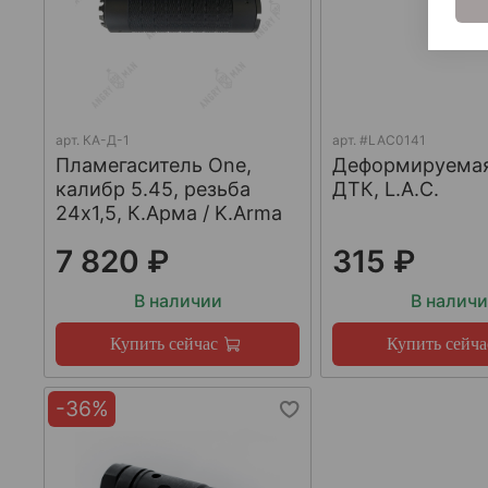
арт.
КА-Д-1
арт.
#LAC0141
Пламегаситель One,
Деформируема
калибр 5.45, резьба
ДТК, L.A.C.
24х1,5, К.Арма / K.Arma
7 820 ₽
315 ₽
В наличии
В налич
Купить сейчас
Купить сейча
-36%