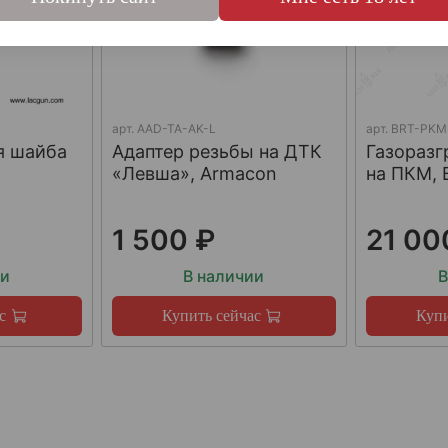
арт.
AAD-TA-AK-L
арт.
BRT-PKM
я шайба
Адаптер резьбы на ДТК
Газораз
«Левша», Armacon
на ПКМ, 
1 500 ₽
21 00
ии
В наличии
В
с
Купить сейчас
Купи