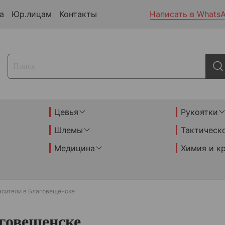
а
Юр.лицам
Контакты
Написать в Whats
Цевья
Рукоятки
Шлемы
Тактическ
Медицина
Химия и к
асители в Благовещенске
говещенске