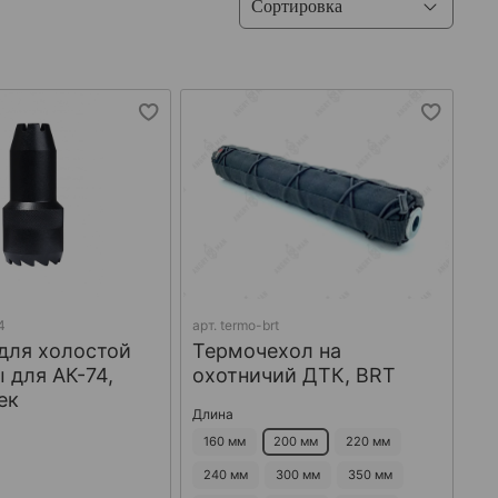
4
арт.
termo-brt
для холостой
Термочехол на
 для АК-74,
охотничий ДТК, BRT
ек
Длина
160 мм
200 мм
220 мм
240 мм
300 мм
350 мм