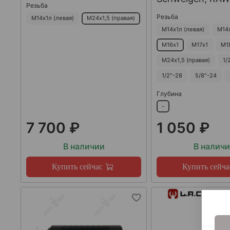
Резьба
Резьба
М14х1л (левая)
М24х1,5 (правая)
М14х1л (левая)
М14
М16х1
М17х1
М1
М24х1,5 (правая)
1/
1/2"-28
5/8"-24
Глубина
-
7 700 ₽
1 050 ₽
В наличии
В налич
Купить сейчас
Купить сейча