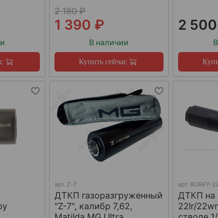
2 180 ₽
1 390 ₽
2 500
ии
В наличии
В
с
Купить сейчас
Купи
арт.
Z-7
арт.
BOREY-22
ДТКП газоразгруженный
ДТКП на
ру
"Z-7", калибр 7,62,
22lr/22w
W
Matilda MG Ultra
стволе 1