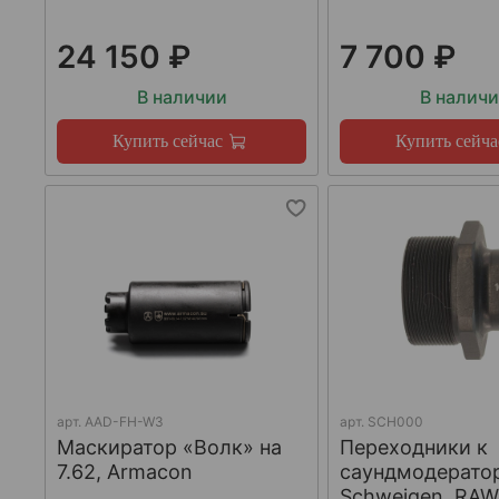
24 150 ₽
7 700 ₽
В наличии
В налич
Купить сейчас
Купить сейча
арт.
AAD-FH-W3
арт.
SCH000
Маскиратор «Волк» на
Переходники к
7.62, Armacon
саундмодерато
Schweigen, RA