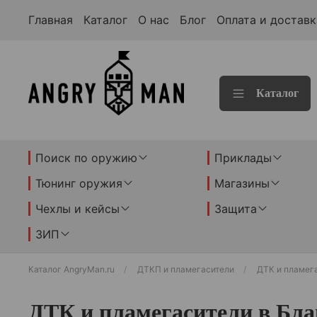
Главная
Каталог
О нас
Блог
Оплата и доставк
Каталог
Поиск по оружию
Приклады
Тюнинг оружия
Магазины
Чехлы и кейсы
Защита
ЗИП
Каталог AngryMan.ru
ДТКП и пламегасители
ДТК и пламег
ДТК и пламегасители в Бла