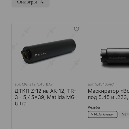
Фильтры
арт.
MG-Z12-5.45-BAY
арт.
5,45 "Волк"
ДТКП Z-12 на АК-12, TR-
Маскиратор «В
3 - 5,45x39, Matilda MG
под 5.45 и .223
Ultra
Резьба
М14х1л (левая)
М24х