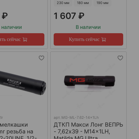
230 мм
180 мм
190 мм
 ₽
1 607 ₽
 наличии
В наличии
ть сейчас
Купить сейчас
lr
арт.
MG-ML-7.62-14x1Lh
 мелкашки
ДТКП Макси Лонг ВЕПРЬ
mr резьба на
- 7,62x39 - M14x1LH,
/2-20UNF, 1/2-
Matilda MG Ultra