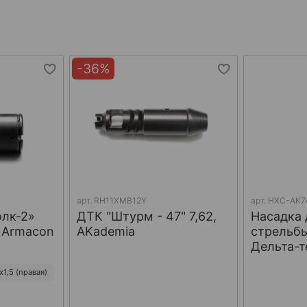
-36%
арт.
RH11XMB12Y
арт.
НХС-АК7
олк-2»
ДТК "Штурм - 47" 7,62,
Насадка 
, Armacon
AKademia
стрельбы
Дельта-т
1,5 (правая)