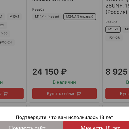
28UNF, 15
Резьба
(Россия)
х1
М15х1
М14х1л (левая)
М24х1,5 (правая)
Резьба
8х1
М15х1
М1
2"-20
1/2"-28
9/16-24
24 150 ₽
8 925
ии
В наличии
В
с
Купить сейчас
Купи
Подтвердите, что вам исполнилось 18 лет
Покинуть сайт
Мне есть 18 лет