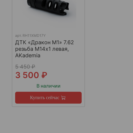
арт.
RH11XMD17Y
ДТК «Дракон М1» 7.62
резьба М14х1 левая,
AKademia
5 450 ₽
3 500 ₽
В наличии
Купить сейчас