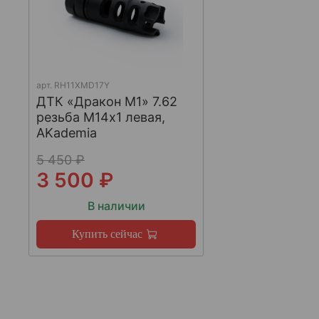
арт.
RH11XMD17Y
ДТК «Дракон М1» 7.62
резьба М14х1 левая,
AKademia
5 450 ₽
3 500 ₽
В наличии
Купить сейчас