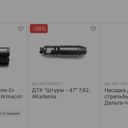
-36%
арт.
RH11XMB12Y
арт.
НХС-АК7
олк-2»
ДТК "Штурм - 47" 7,62,
Насадка 
, Armacon
AKademia
стрельбы
Дельта-т
1,5 (правая)