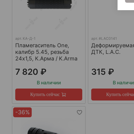
арт.
КА-Д-1
арт.
#LAC0141
Пламегаситель One,
Деформируема
калибр 5.45, резьба
ДТК, L.A.C.
24х1,5, К.Арма / K.Arma
7 820 ₽
315 ₽
В наличии
В налич
Купить сейчас
Купить сейча
-36%