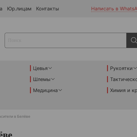
а
Юр.лицам
Контакты
Написать в Whats
Цевья
Рукоятки
Шлемы
Тактическ
Медицина
Химия и к
асители в Белёве
ёве