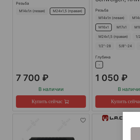
Резьба
Резьба
М14х1л (левая)
М24х1,5 (правая)
М14х1л (левая)
М14
М16х1
М17х1
М1
М24х1,5 (правая)
1/
1/2"-28
5/8"-24
Глубина
-
7 700 ₽
1 050 ₽
В наличии
В налич
Купить сейчас
Купить сейча