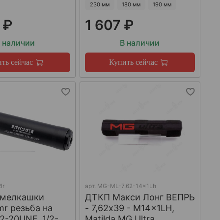
230 мм
180 мм
190 мм
 ₽
1 607 ₽
 наличии
В наличии
ть сейчас
Купить сейчас
lr
арт.
MG-ML-7.62-14x1Lh
 мелкашки
ДТКП Макси Лонг ВЕПРЬ
mr резьба на
- 7,62x39 - M14x1LH,
/2-20UNF, 1/2-
Matilda MG Ultra