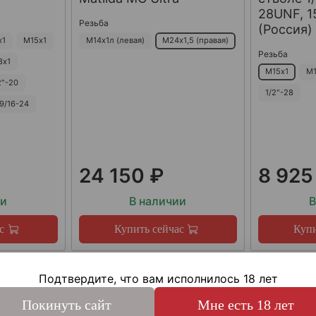
28UNF, 15
Резьба
(Россия)
х1
М15х1
М14х1л (левая)
М24х1,5 (правая)
Резьба
8х1
М15х1
М1
2"-20
1/2"-28
9/16-24
24 150 ₽
8 925
ии
В наличии
В
с
Купить сейчас
Купи
Подтвердите, что вам исполнилось 18 лет
Покинуть сайт
Мне есть 18 лет