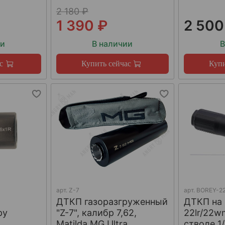
2 180 ₽
1 390 ₽
2 500
ии
В наличии
В
с
Купить сейчас
Купи
арт.
Z-7
арт.
BOREY-22
ДТКП газоразгруженный
ДТКП на
ру
"Z-7", калибр 7,62,
22lr/22w
W
Matilda MG Ultra
стволе 1