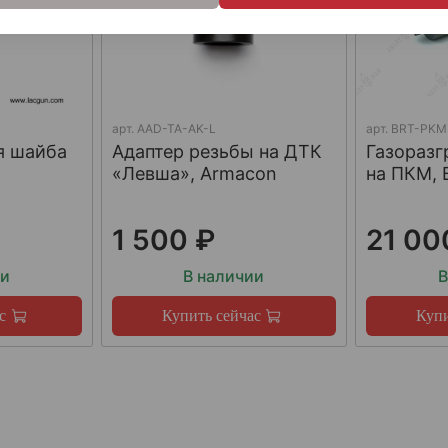
арт.
AAD-TA-AK-L
арт.
BRT-PKM
я шайба
Адаптер резьбы на ДТК
Газораз
«Левша», Armacon
на ПКМ, 
1 500 ₽
21 00
ии
В наличии
В
с
Купить сейчас
Купи