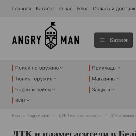
Главная
Каталог
О нас
Блог
Оплата и доставк
Каталог
Поиск по оружию
Приклады
Тюнинг оружия
Магазины
Чехлы и кейсы
Защита
ЗИП
Каталог AngryMan.ru
ДТКП и пламегасители
ДТК и пламег
ДТК и пламегасители в Бел