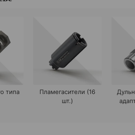
о типа
Пламегасители (16
Дульн
шт.)
адапт