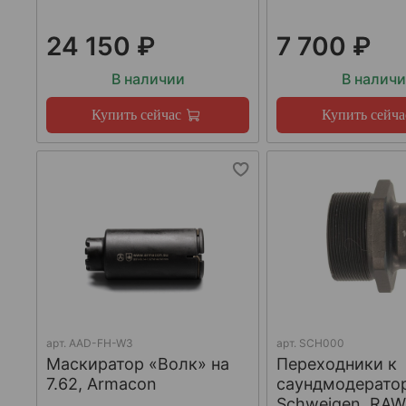
24 150 ₽
7 700 ₽
В наличии
В налич
Купить сейчас
Купить сейча
арт.
AAD-FH-W3
арт.
SCH000
Маскиратор «Волк» на
Переходники к
7.62, Armacon
саундмодерато
Schweigen, RA