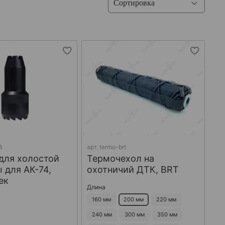
4
арт.
termo-brt
для холостой
Термочехол на
 для АК-74,
охотничий ДТК, BRT
ек
Длина
160 мм
200 мм
220 мм
240 мм
300 мм
350 мм