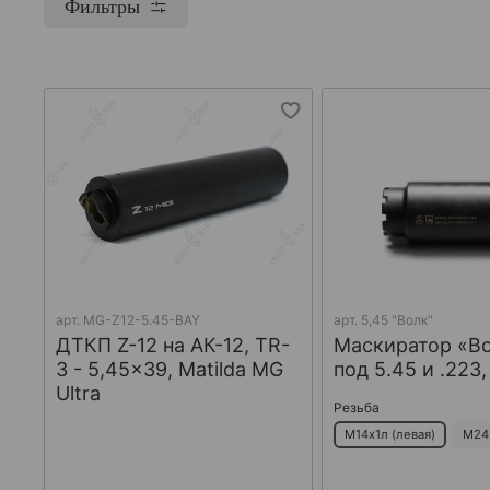
Фильтры
арт.
MG-Z12-5.45-BAY
арт.
5,45 "Волк"
ДТКП Z-12 на АК-12, TR-
Маскиратор «В
3 - 5,45x39, Matilda MG
под 5.45 и .223
Ultra
Резьба
М14х1л (левая)
М24х