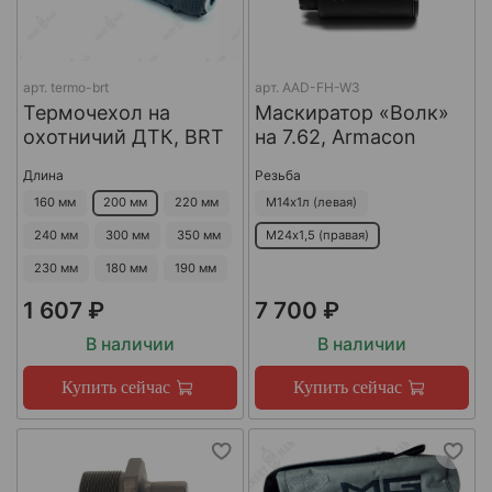
арт.
termo-brt
арт.
AAD-FH-W3
Термочехол на
Маскиратор «Волк»
охотничий ДТК, BRT
на 7.62, Armacon
Длина
Резьба
160 мм
200 мм
220 мм
М14х1л (левая)
240 мм
300 мм
350 мм
М24х1,5 (правая)
230 мм
180 мм
190 мм
1 607 ₽
7 700 ₽
В наличии
В наличии
Купить сейчас
Купить сейчас