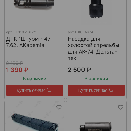
арт.
RH11XMB12Y
арт.
НХС-АК74
ДТК "Штурм - 47"
Насадка для
7,62, AKademia
холостой стрельбы
для АК-74, Дельта-
тек
2 180 ₽
1 390 ₽
2 500 ₽
В наличии
В наличии
Купить сейчас
Купить сейчас