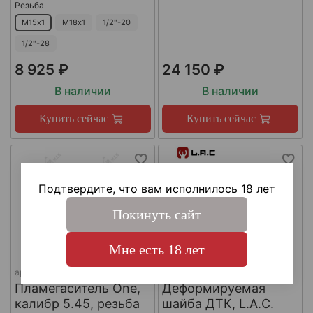
Резьба
М15х1
М18х1
1/2"-20
1/2"-28
8 925 ₽
24 150 ₽
В наличии
В наличии
Купить сейчас
Купить сейчас
Подтвердите, что вам исполнилось 18 лет
Покинуть сайт
Мне есть 18 лет
арт.
КА-Д-1
арт.
#LAC0141
Пламегаситель One,
Деформируемая
калибр 5.45, резьба
шайба ДТК, L.A.C.