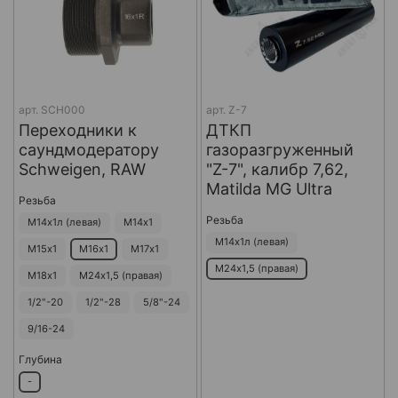
арт.
SCH000
арт.
Z-7
Переходники к
ДТКП
саундмодератору
газоразгруженный
Schweigen, RAW
"Z-7", калибр 7,62,
Matilda MG Ultra
Резьба
Резьба
М14х1л (левая)
М14х1
М14х1л (левая)
М15х1
М16х1
М17х1
М24х1,5 (правая)
М18х1
М24х1,5 (правая)
1/2"-20
1/2"-28
5/8"-24
9/16-24
Глубина
-