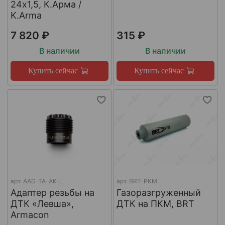
24х1,5, К.Арма /
K.Arma
7 820 ₽
315 ₽
В наличии
В наличии
Купить сейчас
Купить сейчас
арт.
AAD-TA-AK-L
арт.
BRT-PKM
Адаптер резьбы на
Газоразгруженный
ДТК «Левша»,
ДТК на ПКМ, BRT
Armacon