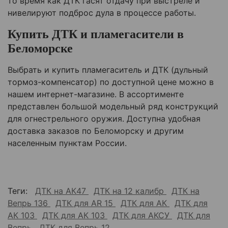
то время как ДТК гасят отдачу при выстреле и
нивелируют подброс дула в процессе работы.
Купить ДТК и пламегасители в
Беломорске
Выбрать и купить пламегаситель и ДТК (дульный
тормоз-компенсатор) по доступной цене можно в
нашем интернет-магазине. В ассортименте
представлен большой модельный ряд конструкций
для огнестрельного оружия. Доступна удобная
доставка заказов по
Беломорску
и другим
населенным пунктам России.
Теги:
ДТК на АК47
ДТК на 12 калибр
ДТК на
Вепрь 136
ДТК для AR 15
ДТК для АК
ДТК для
АК 103
ДТК для АК 103
ДТК для АКСУ
ДТК для
Вепрь
ДТК для Вепрь 12