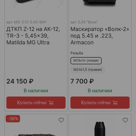
арт.
MG-Z12-5.45-BAY
арт.
5,45 "Волк"
ДТКП Z-12 на АК-12,
Маскиратор «Волк-2»
TR-3 - 5,45x39,
под 5.45 и .223,
Matilda MG Ultra
Armacon
Резьба
М14х1л (левая)
М24х1,5 (правая)
24 150 ₽
7 700 ₽
В наличии
В наличии
Купить сейчас
Купить сейчас
-36%