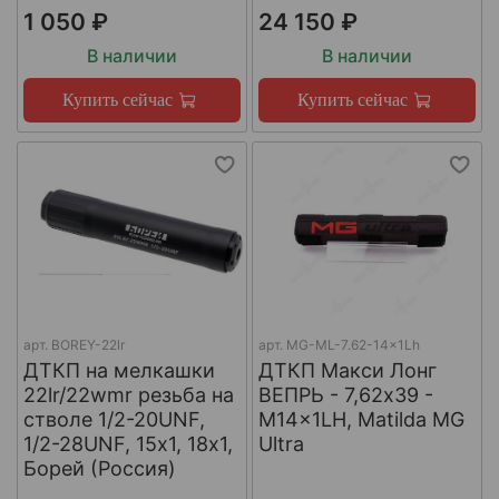
1 050 ₽
24 150 ₽
В наличии
В наличии
Купить сейчас
Купить сейчас
арт.
BOREY-22lr
арт.
MG-ML-7.62-14x1Lh
ДТКП на мелкашки
ДТКП Макси Лонг
22lr/22wmr резьба на
ВЕПРЬ - 7,62x39 -
стволе 1/2-20UNF,
M14x1LH, Matilda MG
1/2-28UNF, 15х1, 18х1,
Ultra
Борей (Россия)