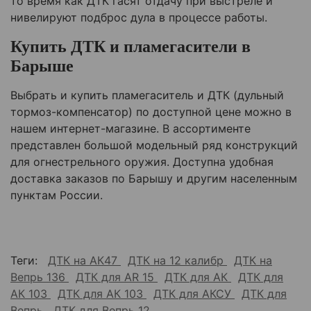
то время как ДТК гасят отдачу при выстреле и
нивелируют подброс дула в процессе работы.
Купить ДТК и пламегасители в
Барыше
Выбрать и купить пламегаситель и ДТК (дульный
тормоз-компенсатор) по доступной цене можно в
нашем интернет-магазине. В ассортименте
представлен большой модельный ряд конструкций
для огнестрельного оружия. Доступна удобная
доставка заказов по
Барышу
и другим населенным
пунктам России.
Теги:
ДТК на АК47
ДТК на 12 калибр
ДТК на
Вепрь 136
ДТК для AR 15
ДТК для АК
ДТК для
АК 103
ДТК для АК 103
ДТК для АКСУ
ДТК для
Вепрь
ДТК для Вепрь 12