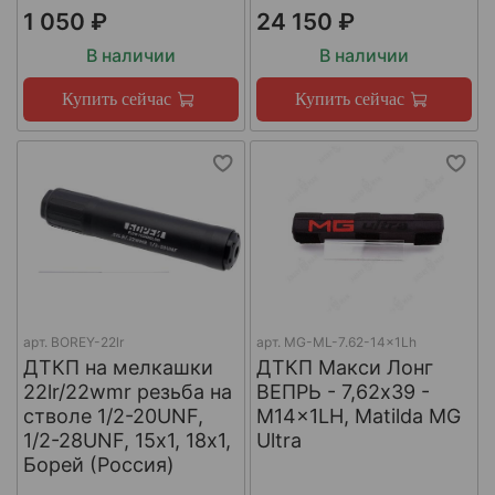
1 050 ₽
24 150 ₽
В наличии
В наличии
Купить сейчас
Купить сейчас
арт.
BOREY-22lr
арт.
MG-ML-7.62-14x1Lh
ДТКП на мелкашки
ДТКП Макси Лонг
22lr/22wmr резьба на
ВЕПРЬ - 7,62x39 -
стволе 1/2-20UNF,
M14x1LH, Matilda MG
1/2-28UNF, 15х1, 18х1,
Ultra
Борей (Россия)