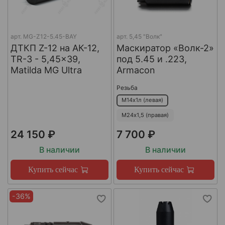
арт.
MG-Z12-5.45-BAY
арт.
5,45 "Волк"
ДТКП Z-12 на АК-12,
Маскиратор «Волк-2»
TR-3 - 5,45x39,
под 5.45 и .223,
Matilda MG Ultra
Armacon
Резьба
М14х1л (левая)
М24х1,5 (правая)
24 150 ₽
7 700 ₽
В наличии
В наличии
Купить сейчас
Купить сейчас
-36%