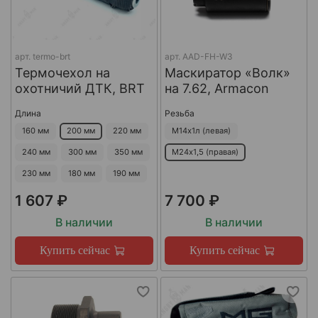
арт.
termo-brt
арт.
AAD-FH-W3
Термочехол на
Маскиратор «Волк»
охотничий ДТК, BRT
на 7.62, Armacon
Длина
Резьба
160 мм
200 мм
220 мм
М14х1л (левая)
240 мм
300 мм
350 мм
М24х1,5 (правая)
230 мм
180 мм
190 мм
1 607 ₽
7 700 ₽
В наличии
В наличии
Купить сейчас
Купить сейчас