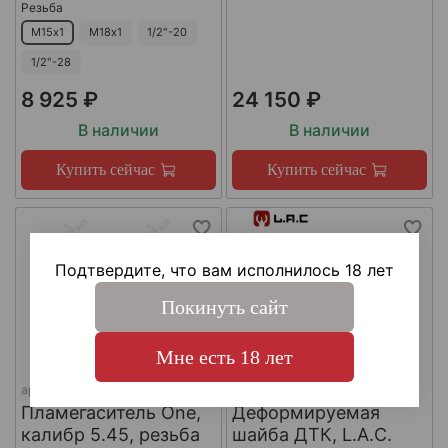
Резьба
М15х1
М18х1
1/2"-20
1/2"-28
8 925 ₽
24 150 ₽
В наличии
В наличии
Купить сейчас
Купить сейчас
Подтвердите, что вам исполнилось 18 лет
Покинуть сайт
Мне есть 18 лет
арт.
КА-Д-1
арт.
#LAC0141
Пламегаситель One,
Деформируемая
калибр 5.45, резьба
шайба ДТК, L.A.C.