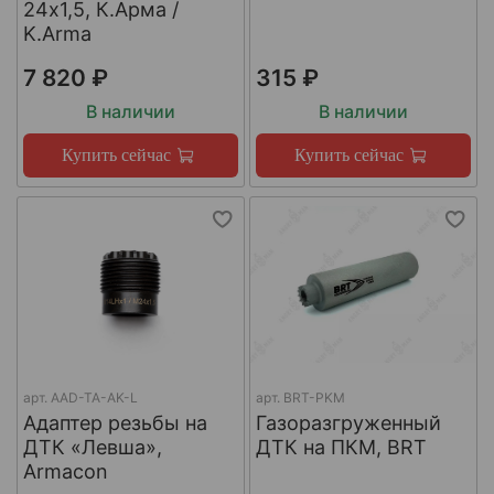
24х1,5, К.Арма /
K.Arma
7 820 ₽
315 ₽
В наличии
В наличии
Купить сейчас
Купить сейчас
арт.
AAD-TA-AK-L
арт.
BRT-PKM
Адаптер резьбы на
Газоразгруженный
ДТК «Левша»,
ДТК на ПКМ, BRT
Armacon