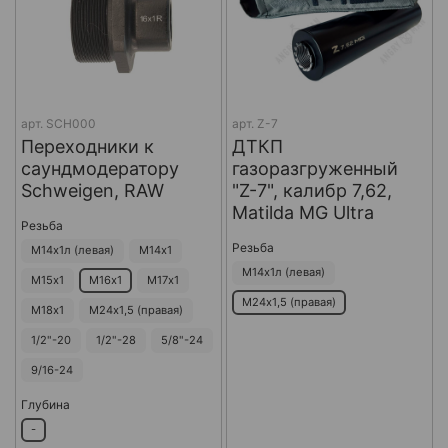
арт.
SCH000
арт.
Z-7
Переходники к
ДТКП
саундмодератору
газоразгруженный
Schweigen, RAW
"Z-7", калибр 7,62,
Matilda MG Ultra
Резьба
Резьба
М14х1л (левая)
М14х1
М14х1л (левая)
М15х1
М16х1
М17х1
М24х1,5 (правая)
М18х1
М24х1,5 (правая)
1/2"-20
1/2"-28
5/8"-24
9/16-24
Глубина
-