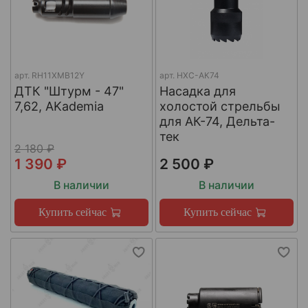
арт.
RH11XMB12Y
арт.
НХС-АК74
ДТК "Штурм - 47"
Насадка для
7,62, AKademia
холостой стрельбы
для АК-74, Дельта-
тек
2 180 ₽
1 390 ₽
2 500 ₽
В наличии
В наличии
Купить сейчас
Купить сейчас