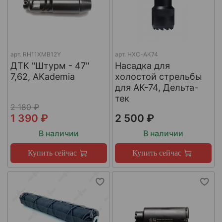
арт.
RH11XMB12Y
арт.
НХС-АК74
ДТК "Штурм - 47"
Насадка для
7,62, AKademia
холостой стрельбы
для АК-74, Дельта-
тек
2 180 ₽
1 390 ₽
2 500 ₽
В наличии
В наличии
Купить сейчас
Купить сейчас