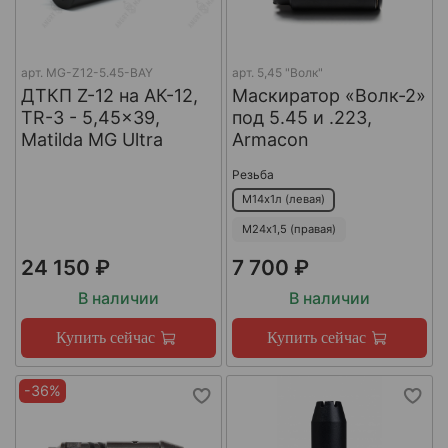
арт.
MG-Z12-5.45-BAY
арт.
5,45 "Волк"
ДТКП Z-12 на АК-12,
Маскиратор «Волк-2»
TR-3 - 5,45x39,
под 5.45 и .223,
Matilda MG Ultra
Armacon
Резьба
М14х1л (левая)
М24х1,5 (правая)
24 150 ₽
7 700 ₽
В наличии
В наличии
Купить сейчас
Купить сейчас
-36%