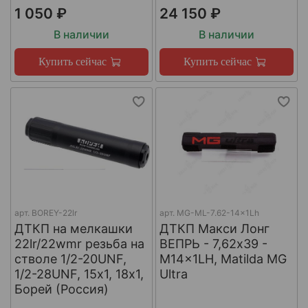
1 050 ₽
24 150 ₽
В наличии
В наличии
Купить сейчас
Купить сейчас
арт.
BOREY-22lr
арт.
MG-ML-7.62-14x1Lh
ДТКП на мелкашки
ДТКП Макси Лонг
22lr/22wmr резьба на
ВЕПРЬ - 7,62x39 -
стволе 1/2-20UNF,
M14x1LH, Matilda MG
1/2-28UNF, 15х1, 18х1,
Ultra
Борей (Россия)