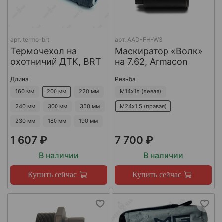
арт.
termo-brt
арт.
AAD-FH-W3
Термочехол на
Маскиратор «Волк»
охотничий ДТК, BRT
на 7.62, Armacon
Длина
Резьба
160 мм
200 мм
220 мм
М14х1л (левая)
240 мм
300 мм
350 мм
М24х1,5 (правая)
230 мм
180 мм
190 мм
1 607 ₽
7 700 ₽
В наличии
В наличии
Купить сейчас
Купить сейчас