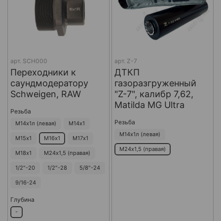
арт.
SCH000
арт.
Z-7
Переходники к
ДТКП
саундмодератору
газоразгруженный
Schweigen, RAW
"Z-7", калибр 7,62,
Matilda MG Ultra
Резьба
Резьба
М14х1л (левая)
М14х1
М14х1л (левая)
М15х1
М16х1
М17х1
М24х1,5 (правая)
М18х1
М24х1,5 (правая)
1/2"-20
1/2"-28
5/8"-24
9/16-24
Глубина
-