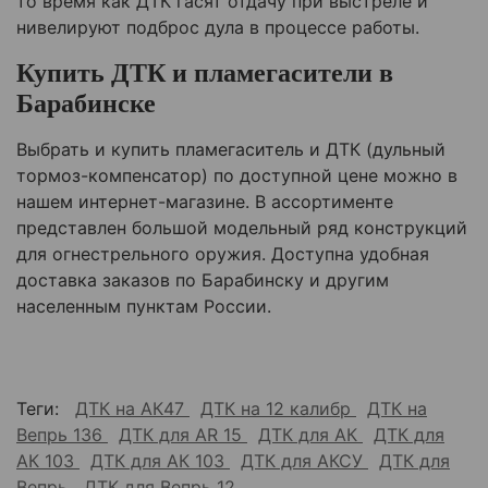
то время как ДТК гасят отдачу при выстреле и
нивелируют подброс дула в процессе работы.
Купить ДТК и пламегасители в
Барабинске
Выбрать и купить пламегаситель и ДТК (дульный
тормоз-компенсатор) по доступной цене можно в
нашем интернет-магазине. В ассортименте
представлен большой модельный ряд конструкций
для огнестрельного оружия. Доступна удобная
доставка заказов по
Барабинску
и другим
населенным пунктам России.
Теги:
ДТК на АК47
ДТК на 12 калибр
ДТК на
Вепрь 136
ДТК для AR 15
ДТК для АК
ДТК для
АК 103
ДТК для АК 103
ДТК для АКСУ
ДТК для
Вепрь
ДТК для Вепрь 12