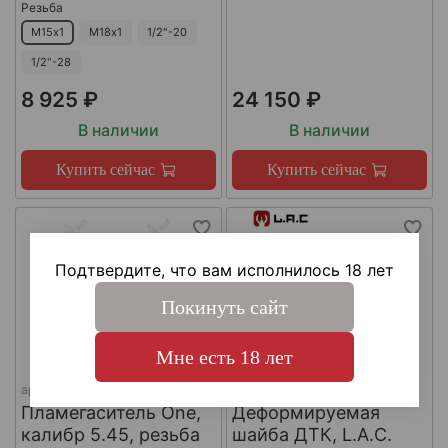
Резьба
М15х1
М18х1
1/2"-20
1/2"-28
8 925 ₽
24 150 ₽
В наличии
В наличии
Купить сейчас
Купить сейчас
Подтвердите, что вам исполнилось 18 лет
Покинуть сайт
Мне есть 18 лет
арт.
КА-Д-1
арт.
#LAC0141
Пламегаситель One,
Деформируемая
калибр 5.45, резьба
шайба ДТК, L.A.C.