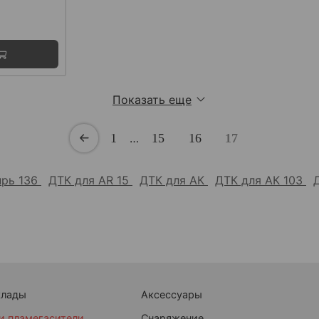
Показать еще
1
…
15
16
17
прь 136
ДТК для AR 15
ДТК для АК
ДТК для АК 103
клады
Аксессуары
и пламегасители
Снаряжение