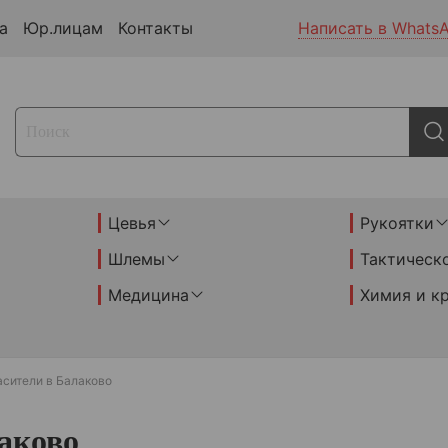
а
Юр.лицам
Контакты
Написать в Whats
Цевья
Рукоятки
Шлемы
Тактическ
Медицина
Химия и к
асители в Балаково
аково