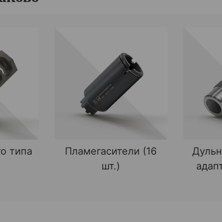
о типа
Пламегасители (16
Дульн
шт.)
адапт