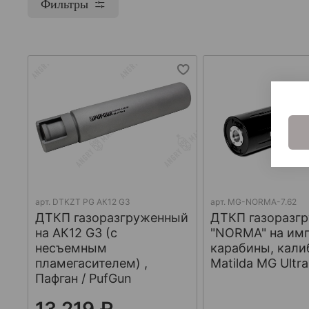
Фильтры
арт.
DTKZT PG АК12 G3
арт.
MG-NORMA-7.62
ДТКП газоразгруженный
ДТКП газоразг
на АК12 G3 (с
"NORMA" на им
несъемным
карабины, кали
пламегасителем) ,
Matilda MG Ultra
Пафган / PufGun
13 219 ₽