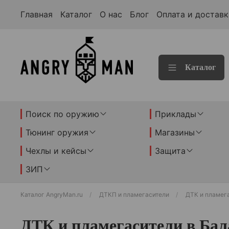
Главная
Каталог
О нас
Блог
Оплата и доставк
Каталог
Поиск по оружию
Приклады
Тюнинг оружия
Магазины
Чехлы и кейсы
Защита
ЗИП
Каталог AngryMan.ru
ДТКП и пламегасители
ДТК и пламег
ДТК и пламегасители в Бал