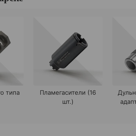
о типа
Пламегасители (16
Дульн
шт.)
адапт