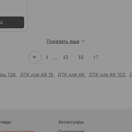
Показать еще
1
…
15
16
17
прь 136
ДТК для AR 15
ДТК для АК
ДТК для АК 103
клады
Аксессуары
и пламегасители
Снаряжение