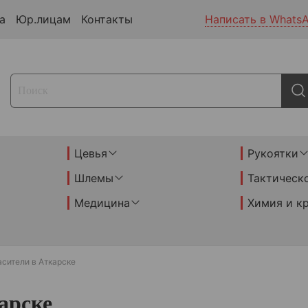
а
Юр.лицам
Контакты
Написать в Whats
Цевья
Рукоятки
Шлемы
Тактическ
Медицина
Химия и к
сители в Аткарске
арске