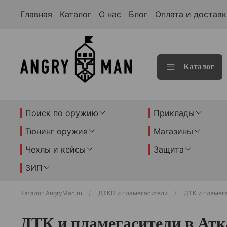
Главная
Каталог
О нас
Блог
Оплата и доставк
Каталог
Поиск по оружию
Приклады
Тюнинг оружия
Магазины
Чехлы и кейсы
Защита
ЗИП
Каталог AngryMan.ru
ДТКП и пламегасители
ДТК и пламега
ДТК и пламегасители в Атк