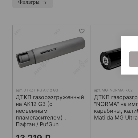
Фильтры
арт.
DTKZT PG АК12 G3
арт.
MG-NORMA-7.62
ДТКП газоразгруженный
ДТКП газоразг
на АК12 G3 (с
"NORMA" на им
несъемным
карабины, кали
пламегасителем) ,
Matilda MG Ultra
Пафган / PufGun
13 219 ₽