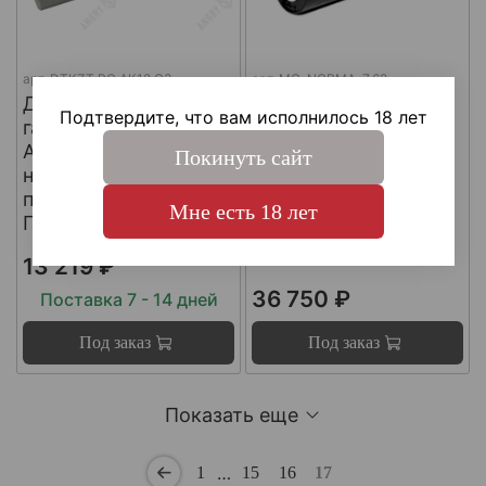
арт.
DTKZT PG АК12 G3
арт.
MG-NORMA-7.62
ДТКП
ДТКП
Подтвердите, что вам исполнилось 18 лет
газоразгруженный на
газоразгруженный
АК12 G3 (с
"NORMA" на
Покинуть сайт
несъемным
импортные
пламегасителем) ,
карабины, калибр
Мне есть 18 лет
Пафган / PufGun
30-06, Matilda MG
Ultra
13 219 ₽
36 750 ₽
Поставка 7 - 14 дней
Под заказ
Под заказ
Показать еще
…
1
15
16
17