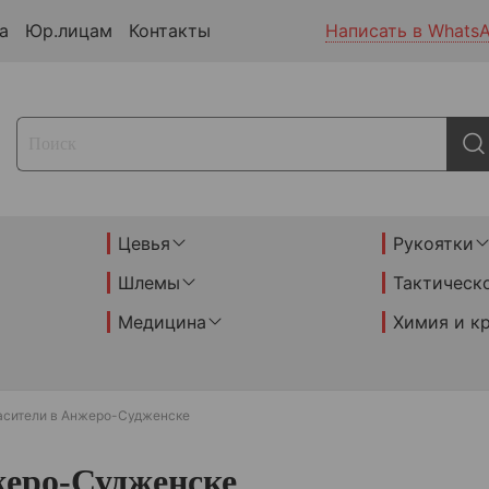
а
Юр.лицам
Контакты
Написать в Whats
Цевья
Рукоятки
Шлемы
Тактическ
Медицина
Химия и к
асители в Анжеро-Судженске
жеро-Судженске