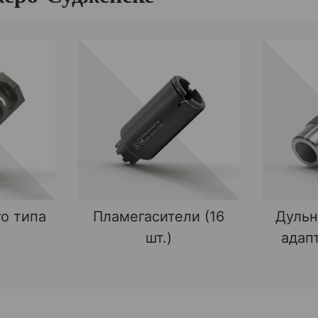
о типа
Пламегасители (16
Дульн
шт.)
адапт