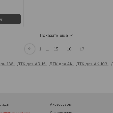
Показать еще
1
…
15
16
17
прь 136
ДТК для AR 15
ДТК для АК
ДТК для АК 103
клады
Аксессуары
и пламегасители
Снаряжение