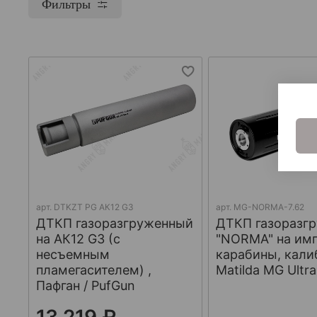
Фильтры
арт.
DTKZT PG АК12 G3
арт.
MG-NORMA-7.62
ДТКП газоразгруженный
ДТКП газоразг
на АК12 G3 (с
"NORMA" на им
несъемным
карабины, кали
пламегасителем) ,
Matilda MG Ultra
Пафган / PufGun
13 219 ₽