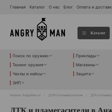
Главная
Каталог
О нас
Блог
Оплата и доставк
Каталог
Поиск по оружию
Приклады
Тюнинг оружия
Магазины
Чехлы и кейсы
Защита
ЗИП
Каталог AngryMan.ru
ДТКП и пламегасители
ДТК и пламег
ДТК и пламегасители в Ан