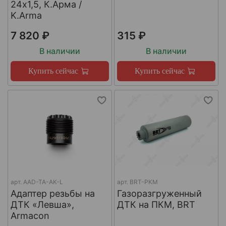
24х1,5, К.Арма /
K.Arma
7 820 ₽
315 ₽
В наличии
В наличии
Купить сейчас
Купить сейчас
арт.
AAD-TA-AK-L
арт.
BRT-PKM
Адаптер резьбы на
Газоразгруженный
ДТК «Левша»,
ДТК на ПКМ, BRT
Armacon