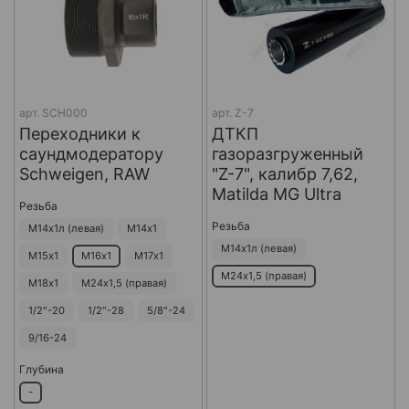
арт.
SCH000
арт.
Z-7
Переходники к
ДТКП
саундмодератору
газоразгруженный
Schweigen, RAW
"Z-7", калибр 7,62,
Matilda MG Ultra
Резьба
Резьба
М14х1л (левая)
М14х1
М14х1л (левая)
М15х1
М16х1
М17х1
М24х1,5 (правая)
М18х1
М24х1,5 (правая)
1/2"-20
1/2"-28
5/8"-24
9/16-24
Глубина
-