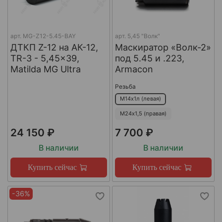
арт.
MG-Z12-5.45-BAY
арт.
5,45 "Волк"
ДТКП Z-12 на АК-12,
Маскиратор «Волк-2»
TR-3 - 5,45x39,
под 5.45 и .223,
Matilda MG Ultra
Armacon
Резьба
М14х1л (левая)
М24х1,5 (правая)
24 150 ₽
7 700 ₽
В наличии
В наличии
Купить сейчас
Купить сейчас
-36%