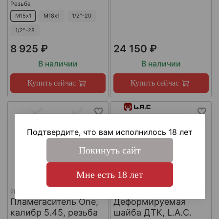
Резьба
М15х1
М18х1
1/2"-20
1/2"-28
8 925 ₽
24 150 ₽
В наличии
В наличии
Купить сейчас
Купить сейчас
Подтвердите, что вам исполнилось 18 лет
Покинуть сайт
Мне есть 18 лет
арт.
КА-Д-1
арт.
#LAC0141
Пламегаситель One,
Деформируемая
калибр 5.45, резьба
шайба ДТК, L.A.C.