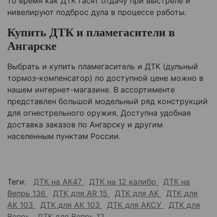
то время как ДТК гасят отдачу при выстреле и
нивелируют подброс дула в процессе работы.
Купить ДТК и пламегасители в
Ангарске
Выбрать и купить пламегаситель и ДТК (дульный
тормоз-компенсатор) по доступной цене можно в
нашем интернет-магазине. В ассортименте
представлен большой модельный ряд конструкций
для огнестрельного оружия. Доступна удобная
доставка заказов по Ангарску и другим
населенным пунктам России.
Теги:
ДТК на АК47
ДТК на 12 калибр
ДТК на
Вепрь 136
ДТК для AR 15
ДТК для АК
ДТК для
АК 103
ДТК для АК 103
ДТК для АКСУ
ДТК для
Вепрь
ДТК для Вепрь 12