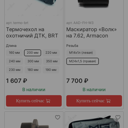
арт.
termo-brt
арт.
AAD-FH-W3
Термочехол на
Маскиратор «Волк»
охотничий ДТК, BRT
на 7.62, Armacon
Длина
Резьба
160 мм
200 мм
220 мм
М14х1л (левая)
240 мм
300 мм
350 мм
М24х1,5 (правая)
230 мм
180 мм
190 мм
1 607 ₽
7 700 ₽
В наличии
В наличии
Купить сейчас
Купить сейчас