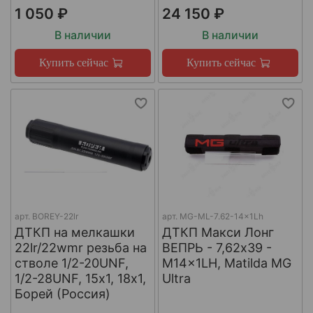
1 050 ₽
24 150 ₽
В наличии
В наличии
Купить сейчас
Купить сейчас
арт.
BOREY-22lr
арт.
MG-ML-7.62-14x1Lh
ДТКП на мелкашки
ДТКП Макси Лонг
22lr/22wmr резьба на
ВЕПРЬ - 7,62x39 -
стволе 1/2-20UNF,
M14x1LH, Matilda MG
1/2-28UNF, 15х1, 18х1,
Ultra
Борей (Россия)