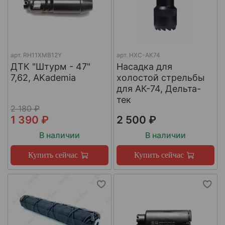
арт.
RH11XMB12Y
арт.
НХС-АК74
ДТК "Штурм - 47"
Насадка для
7,62, AKademia
холостой стрельбы
для АК-74, Дельта-
тек
2 180 ₽
1 390 ₽
2 500 ₽
В наличии
В наличии
Купить сейчас
Купить сейчас